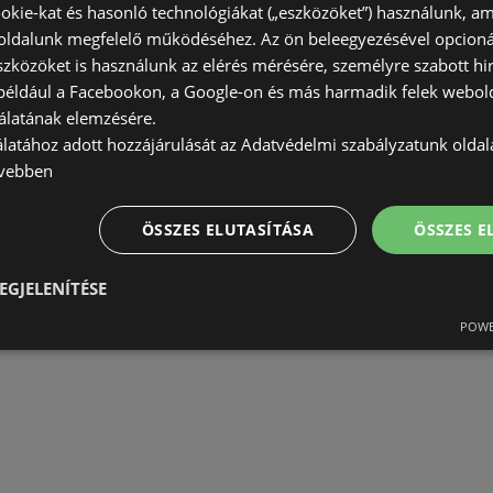
okie-kat és hasonló technológiákat („eszközöket”) használunk, a
ldalunk megfelelő működéséhez. Az ön beleegyezésével opcioná
szközöket is használunk az elérés mérésére, személyre szabott hi
(például a Facebookon, a Google-on és más harmadik felek webold
álatának elemzésére.
álatához adott hozzájárulását az Adatvédelmi szabályzatunk olda
vebben
ÖSSZES ELUTASÍTÁSA
ÖSSZES 
EGJELENÍTÉSE
POWE