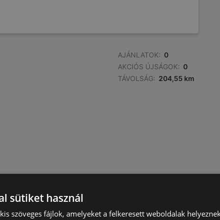
AJÁNLATOK:
0
AKCIÓS ÚJSÁGOK:
0
TÁVOLSÁG:
204,55 km
l sütiket használ
) kis szöveges fájlok, amelyeket a felkeresett weboldalak helyeznek