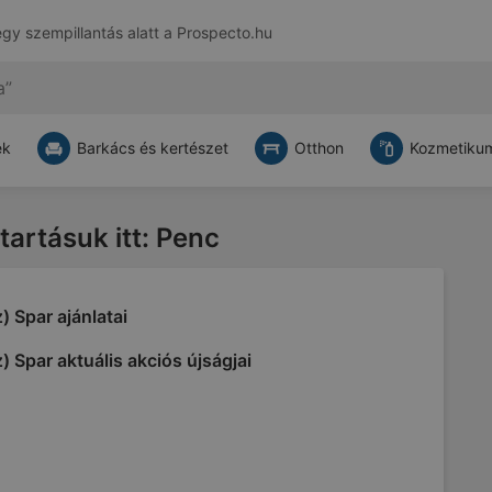
egy szempillantás alatt a
Prospecto.hu
ek
Barkács és kertészet
Otthon
Kozmetikum
atartásuk itt: Penc
) Spar ajánlatai
) Spar aktuális akciós újságjai