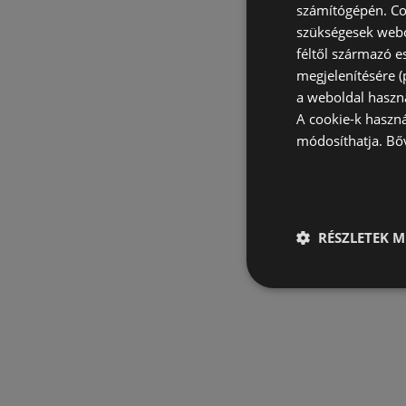
számítógépén. Co
szükségesek webo
féltől származó e
megjelenítésére 
a weboldal haszn
A cookie-k haszn
módosíthatja.
Bő
RÉSZLETEK M