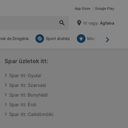
App Store
Google Play
Itt vagy:
Ágfalva
ok és Drogéria
Sport áruház
Más
Tovább
Spar üzletek itt:
Spar itt: Gyulai
Spar itt: Szarvasi
Spar itt: Bonyhádi
Spar itt: Érdi
Spar itt: Celldömölki