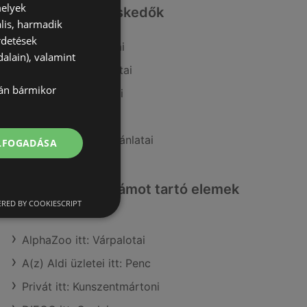
melyek
Hasonló kiskereskedők
lis, harmadik
rdetések
A(z) Tesco ajánlatai
alain), valamint
A(z) Auchan ajánlatai
lán bármikor
A(z) Príma ajánlatai
A(z) Lidl ajánlatai
A(z) Coop Tisza ajánlatai
ELFOGADÁSA
Érdeklődésre számot tartó elemek
itt:
RED BY COOKIESCRIPT
AlphaZoo itt: Várpalotai
A(z) Aldi üzletei itt: Penc
Privát itt: Kunszentmártoni