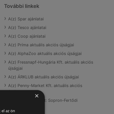
További linkek
A(z) Spar ajánlatai
A(z) Tesco ajánlatai
A(z) Coop ajánlatai
A(z) Príma aktuális akciós újságjai
A(z) AlphaZoo aktuális akciós újságjai
A(z) Fressnapf-Hungária Kft. aktuális akciós
újságjai
A(z) ÁRKLUB aktuális akciós újságjai
A(z) Penny-Market Kft. aktuális akciós
újságjai
×
A(z) Spar üzletei itt: Sopron-Fertődi
 el az ön