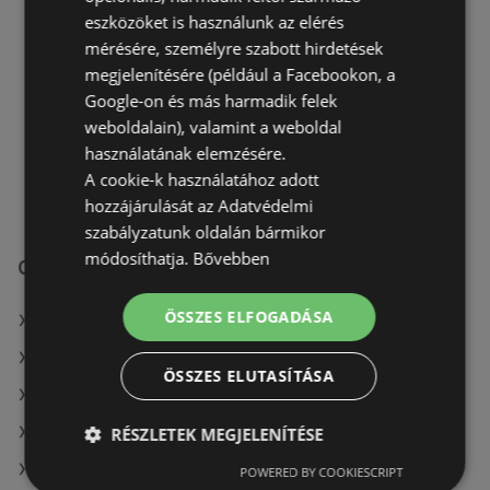
Coop
eszközöket is használunk az elérés
Széchenyi U. 10. 1
mérésére, személyre szabott hirdetések
7570 Barcs
megjelenítésére (például a Facebookon, a
Google-on és más harmadik felek
AJÁNLATOK:
0
weboldalain), valamint a weboldal
AKCIÓS ÚJSÁGOK:
0
használatának elemzésére.
TÁVOLSÁG:
205,66 km
A cookie-k használatához adott
hozzájárulását az Adatvédelmi
szabályzatunk oldalán bármikor
módosíthatja.
Bővebben
Coop üzletek itt:
ÖSSZES ELFOGADÁSA
Coop itt: Szegedi
Coop itt: Balatonalmádi
ÖSSZES ELUTASÍTÁSA
Coop itt: Nagykátai
Coop itt: Karcagi
RÉSZLETEK MEGJELENÍTÉSE
Coop itt: Balassagyarmati
POWERED BY COOKIESCRIPT