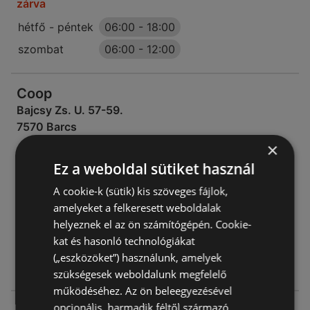
zárva
hétfő - péntek
06:00
-
18:00
szombat
06:00
-
12:00
Coop
Bajcsy Zs. U. 57-59.
7570 Barcs
×
AJÁNLATOK:
0
Ez a weboldal sütiket használ
AKCIÓS ÚJSÁGOK:
0
A cookie-k (sütik) kis szöveges fájlok,
TÁVOLSÁG:
205,53 km
amelyeket a felkeresett weboldalak
zárva
helyeznek el az ön számítógépén. Cookie-
kat és hasonló technológiákat
hétfő - péntek
06:30
-
18:00
(„eszközöket”) használunk, amelyek
szombat
06:30
-
12:00
szükségesek weboldalunk megfelelő
működéséhez. Az ön beleegyezésével
opcionális, harmadik féltől származó