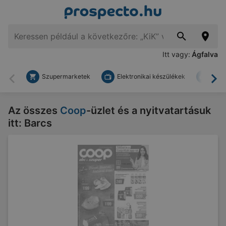
Itt vagy:
Ágfalva
Szupermarketek
Elektronikai készülékek
Bark
Vissza
To
Az összes
Coop
-üzlet és a nyitvatartásuk
itt: Barcs