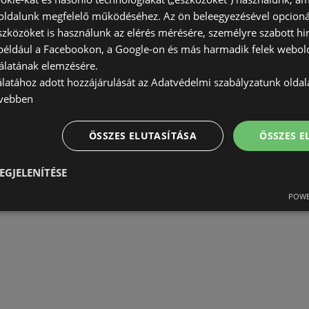
ldalunk megfelelő működéséhez. Az ön beleegyezésével opcioná
szközöket is használunk az elérés mérésére, személyre szabott hi
(például a Facebookon, a Google-on és más harmadik felek webold
álatának elemzésére.
álatához adott hozzájárulását az Adatvédelmi szabályzatunk olda
vebben
ÖSSZES ELUTASÍTÁSA
ÖSSZES 
EGJELENÍTÉSE
POWE