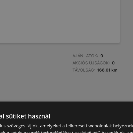
AJÁNLATOK:
0
AKCIÓS ÚJSÁGOK:
0
TÁVOLSÁG:
166,61 km
l sütiket használ
) kis szöveges fájlok, amelyeket a felkeresett weboldalak helyeznek
okie-kat és hasonló technológiákat („eszközöket”) használunk, a