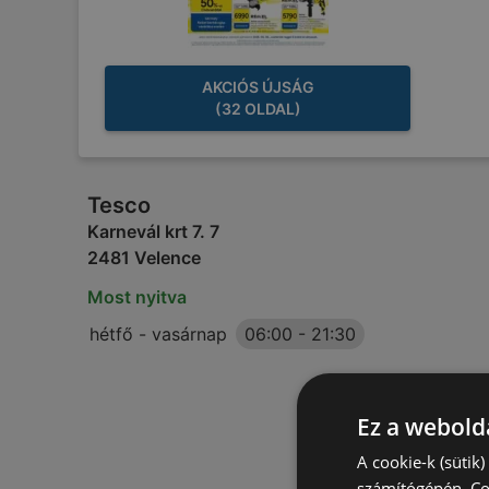
AKCIÓS ÚJSÁG
(32 OLDAL)
Tesco
Karnevál krt 7. 7
2481 Velence
Most nyitva
hétfő - vasárnap
06:00
-
21:30
Ez a webolda
A cookie-k (sütik
számítógépén. Co