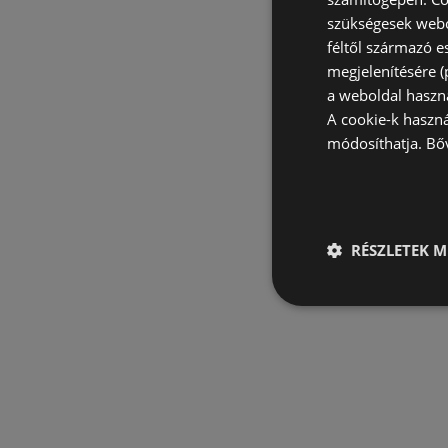
szükségesek webo
féltől származó e
megjelenítésére 
a weboldal haszn
A cookie-k haszn
módosíthatja.
Bő
RÉSZLETEK M