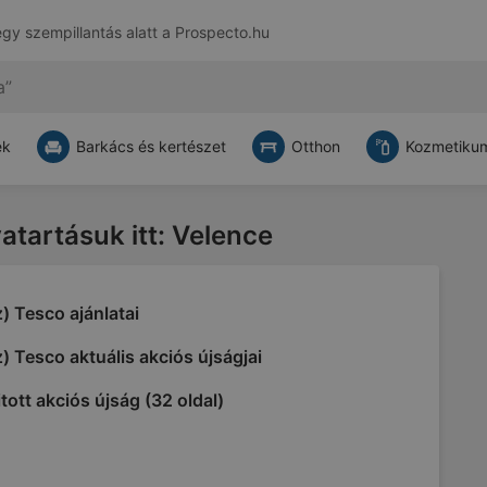
egy szempillantás alatt a
Prospecto.hu
ek
Barkács és kertészet
Otthon
Kozmetikum
vatartásuk itt: Velence
) Tesco ajánlatai
) Tesco aktuális akciós újságjai
tott akciós újság (32 oldal)