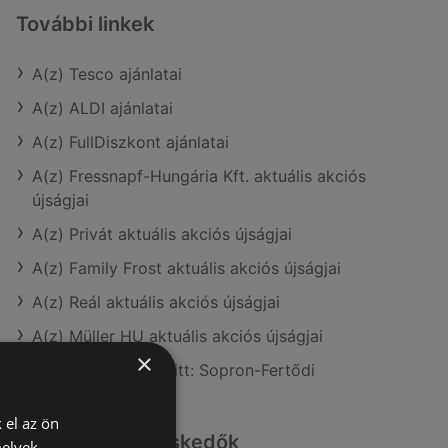
További linkek
A(z) Tesco ajánlatai
A(z) ALDI ajánlatai
A(z) FullDiszkont ajánlatai
A(z) Fressnapf-Hungária Kft. aktuális akciós
újságjai
A(z) Privát aktuális akciós újságjai
A(z) Family Frost aktuális akciós újságjai
A(z) Reál aktuális akciós újságjai
A(z) Müller HU aktuális akciós újságjai
×
A(z) Tesco üzletei itt: Sopron-Fertődi
 el az ön
Hasonló kiskereskedők
melyek