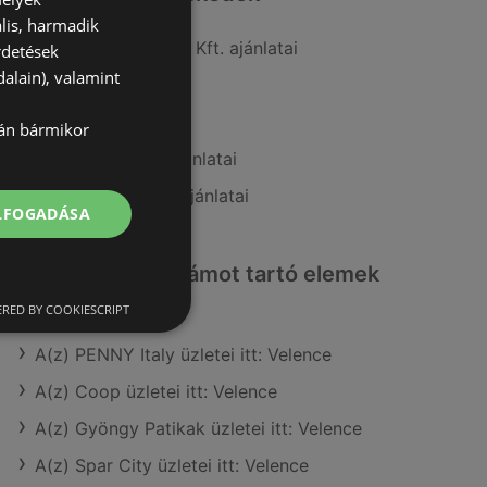
lis, harmadik
A(z) Penny-Market Kft. ajánlatai
rdetések
alain), valamint
A(z) ALDI ajánlatai
A(z) CBA ajánlatai
lán bármikor
A(z) Privát max ajánlatai
A(z) FullDiszkont ajánlatai
ELFOGADÁSA
Érdeklődésre számot tartó elemek
itt:
RED BY COOKIESCRIPT
A(z) PENNY Italy üzletei itt: Velence
A(z) Coop üzletei itt: Velence
A(z) Gyöngy Patikak üzletei itt: Velence
A(z) Spar City üzletei itt: Velence