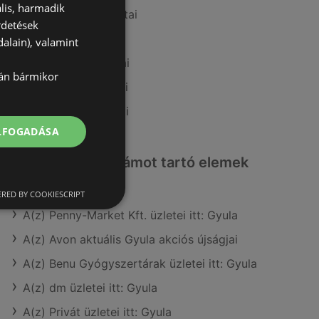
lis, harmadik
A(z) Auchan ajánlatai
rdetések
A(z) ALDI ajánlatai
alain), valamint
A(z) Metro ajánlatai
lán bármikor
A(z) Príma ajánlatai
A(z) Privát ajánlatai
ELFOGADÁSA
Érdeklődésre számot tartó elemek
itt:
RED BY COOKIESCRIPT
A(z) Penny-Market Kft. üzletei itt: Gyula
A(z) Avon aktuális Gyula akciós újságjai
A(z) Benu Gyógyszertárak üzletei itt: Gyula
A(z) dm üzletei itt: Gyula
A(z) Privát üzletei itt: Gyula