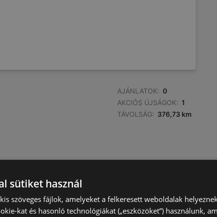
AJÁNLATOK:
0
AKCIÓS ÚJSÁGOK:
1
TÁVOLSÁG:
376,73 km
l sütiket használ
) kis szöveges fájlok, amelyeket a felkeresett weboldalak helyeznek
okie-kat és hasonló technológiákat („eszközöket”) használunk, a