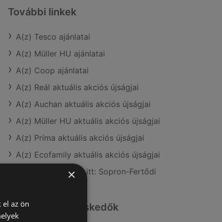
További linkek
A(z) Tesco ajánlatai
A(z) Müller HU ajánlatai
A(z) Coop ajánlatai
A(z) Reál aktuális akciós újságjai
A(z) Auchan aktuális akciós újságjai
A(z) Müller HU aktuális akciós újságjai
A(z) Príma aktuális akciós újságjai
A(z) Ecofamily aktuális akciós újságjai
A(z) Tesco üzletei itt: Sopron-Fertődi
×
 el az ön
Hasonló kiskereskedők
melyek