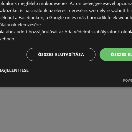
ldalunk megfelelő működéséhez. Az ön beleegyezésével opcioná
szközöket is használunk az elérés mérésére, személyre szabott hi
(például a Facebookon, a Google-on és más harmadik felek webold
álatának elemzésére.
álatához adott hozzájárulását az Adatvédelmi szabályzatunk olda
vebben
ÖSSZES ELUTASÍTÁSA
ÖSSZES 
EGJELENÍTÉSE
POWE