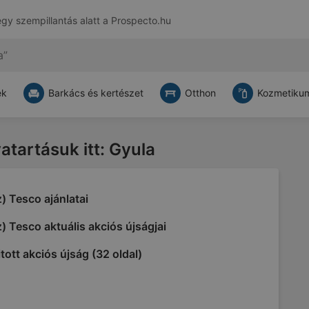
egy szempillantás alatt a
Prospecto.hu
ek
Barkács és kertészet
Otthon
Kozmetikum
vatartásuk itt: Gyula
) Tesco ajánlatai
) Tesco aktuális akciós újságjai
tott akciós újság (32 oldal)