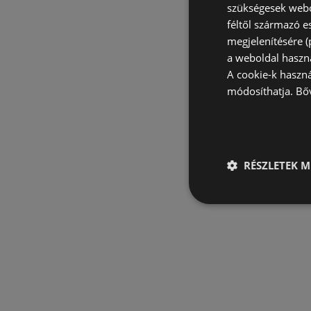
szükségesek webo
féltől származó e
megjelenítésére 
a weboldal haszn
A cookie-k haszn
módosíthatja.
Bő
RÉSZLETEK M