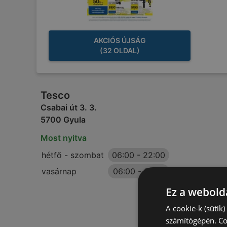
AKCIÓS ÚJSÁG
(32 OLDAL)
Tesco
Csabai út 3. 3.
5700 Gyula
Most nyitva
hétfő - szombat
06:00
-
22:00
vasárnap
06:00
-
21:00
Ez a webolda
A cookie-k (sütik
számítógépén. Co