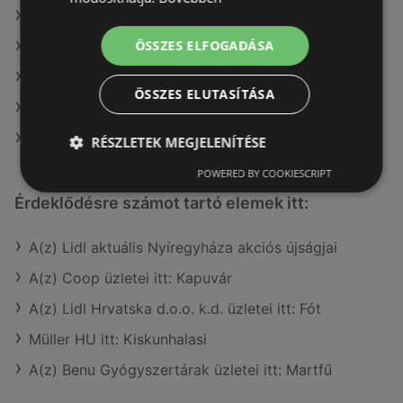
A(z) ALDI Magyarország Élelmiszer Bt. ajánlatai
ÖSSZES ELFOGADÁSA
A(z) Penny-Market Kft. ajánlatai
A(z) Fressnapf-Hungária Kft. ajánlatai
ÖSSZES ELUTASÍTÁSA
A(z) AlphaZoo ajánlatai
A(z) G'Roby ajánlatai
RÉSZLETEK MEGJELENÍTÉSE
POWERED BY COOKIESCRIPT
Érdeklődésre számot tartó elemek itt:
A(z) Lidl aktuális Nyíregyháza akciós újságjai
A(z) Coop üzletei itt: Kapuvár
A(z) Lidl Hrvatska d.o.o. k.d. üzletei itt: Fót
Müller HU itt: Kiskunhalasi
A(z) Benu Gyógyszertárak üzletei itt: Martfű