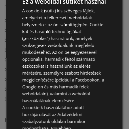
Ez a weboldal sütiket használ
További linkek
A cookie-k (sütik) kis szöveges fájlok,
amelyeket a felkeresett weboldalak
A(z) Tesco ajánlatai
helyeznek el az ön számítógépén. Cookie-
A(z) CBA ajánlatai
kat és hasonló technológiákat
(„eszközöket”) használunk, amelyek
A(z) Interspar ajánlatai
szükségesek weboldalunk megfelelő
A(z) Metro aktuális akciós újságjai
működéséhez. Az ön beleegyezésével
opcionális, harmadik féltől származó
A(z) Müller HU aktuális akciós újságjai
eszközöket is használunk az elérés
A(z) Auchan aktuális akciós újságjai
mérésére, személyre szabott hirdetések
megjelenítésére (például a Facebookon, a
A(z) COOP Szolnok Zrt. aktuális akciós újságjai
Google-on és más harmadik felek
A(z) Penny-Market Kft. aktuális akciós újságjai
weboldalain), valamint a weboldal
A(z) Tesco üzletei itt: Sopron-Fertődi
használatának elemzésére.
A cookie-k használatához adott
hozzájárulását az Adatvédelmi
Hasonló kiskereskedők
szabályzatunk oldalán bármikor
módosíthatja.
Bővebben