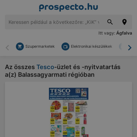
Itt vagy:
Ágfalva
Szupermarketek
Elektronikai készülékek
Bark
Vissza
To
Az összes
Tesco
-üzlet és -nyitvatartás
a(z) Balassagyarmati régióban