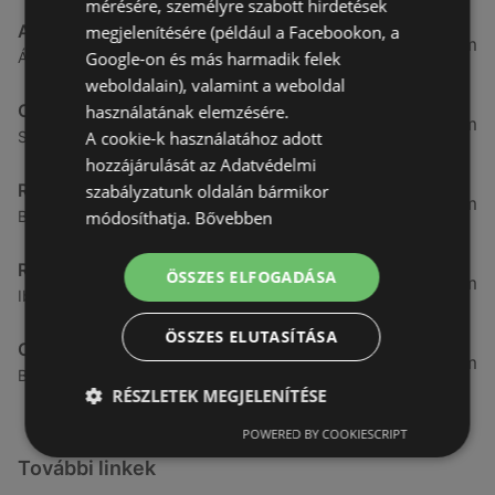
mérésére, személyre szabott hirdetések
ALDI
megjelenítésére (például a Facebookon, a
3,26 km
Google-on és más harmadik felek
Ágfalvi út 4/a, 9400 Sopron
weboldalain), valamint a weboldal
CBA
használatának elemzésére.
3,31 km
A cookie-k használatához adott
Somfalvi u. 14., 9400 Sopron
hozzájárulását az Adatvédelmi
Reál
szabályzatunk oldalán bármikor
3,32 km
módosíthatja.
Bővebben
Besenyő u. 16., 9400 Sopron
Reál
ÖSSZES ELFOGADÁSA
3,41 km
Ibolya út 15., 9400 Sopron
ÖSSZES ELUTASÍTÁSA
CBA
3,58 km
Bánfalvi u. 14, 9400 Sopron
RÉSZLETEK MEGJELENÍTÉSE
POWERED BY COOKIESCRIPT
További linkek