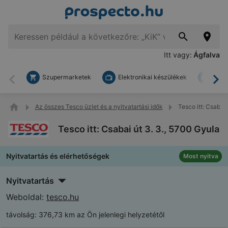
Itt vagy:
Ágfalva
Szupermarketek
Elektronikai készülékek
Bark
Vissza
To
Az összes Tesco üzlet és a nyitvatartási idők
Tesco itt: Csabai 
Tesco itt: Csabai út 3. 3., 5700 Gyula
Nyitvatartás és elérhetőségek
Most nyitva
Nyitvatartás
Weboldal:
tesco.hu
távolság:
376,73 km az Ön jelenlegi helyzetétől