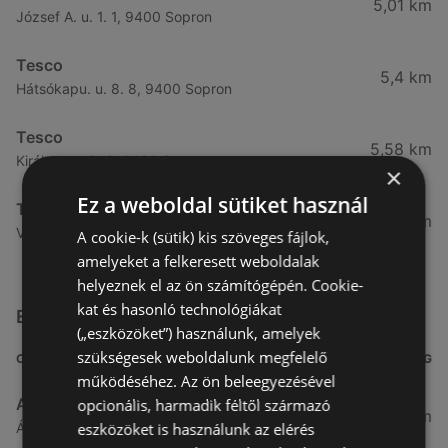
5,01 km
József A. u. 1. 1, 9400 Sopron
Tesco
5,4 km
Hátsókapu. u. 8. 8, 9400 Sopron
Tesco
5,58 km
Király J. u. 3. 3, 9400 Sopron
×
Ez a weboldal sütiket használ
Tesco
5,84 km
Végfordulat u. 9. 9, 9400 Sopron
A cookie-k (sütik) kis szöveges fájlok,
amelyeket a felkeresett weboldalak
helyeznek el az ön számítógépén. Cookie-
kat és hasonló technológiákat
Egyéb Szupermarketek üzletek a közelben
(„eszközöket”) használunk, amelyek
szükségesek weboldalunk megfelelő
CÍM
TÁVOLSÁG
működéséhez. Az ön beleegyezésével
Aldi
opcionális, harmadik féltől származó
3,26 km
eszközöket is használunk az elérés
Ágfalvi út 4/A., 9400 Sopron