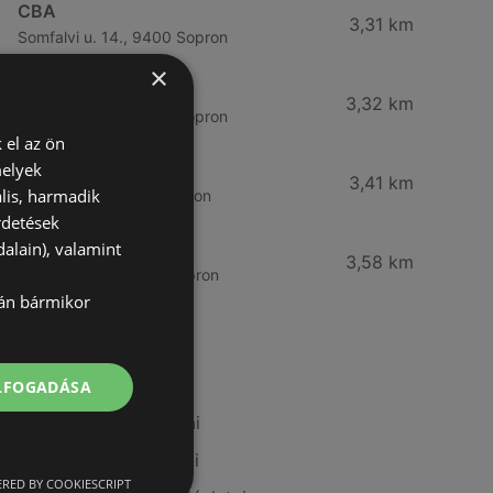
CBA
3,31 km
Somfalvi u. 14., 9400 Sopron
×
Reál
3,32 km
Besenyő u. 16., 9400 Sopron
 el az ön
melyek
Reál
3,41 km
lis, harmadik
Ibolya út 15., 9400 Sopron
rdetések
alain), valamint
CBA
3,58 km
Bánfalvi u. 14, 9400 Sopron
lán bármikor
További linkek
ELFOGADÁSA
A(z) Tesco ajánlatai
A(z) Privát ajánlatai
RED BY COOKIESCRIPT