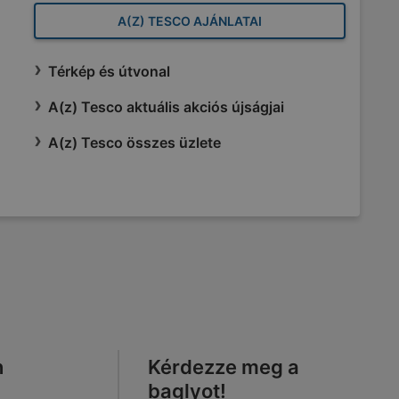
A(Z) TESCO AJÁNLATAI
Térkép és útvonal
A(z) Tesco aktuális akciós újságjai
A(z) Tesco összes üzlete
n
Kérdezze meg a
baglyot!