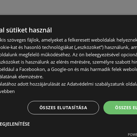
l sütiket használ
) kis szöveges fájlok, amelyeket a felkeresett weboldalak helyeznek
okie-kat és hasonló technológiákat („eszközöket”) használunk, a
ldalunk megfelelő működéséhez. Az ön beleegyezésével opcioná
szközöket is használunk az elérés mérésére, személyre szabott hi
(például a Facebookon, a Google-on és más harmadik felek webold
álatának elemzésére.
álatához adott hozzájárulását az Adatvédelmi szabályzatunk olda
vebben
ÖSSZES ELUTASÍTÁSA
ÖSSZES 
EGJELENÍTÉSE
POWE