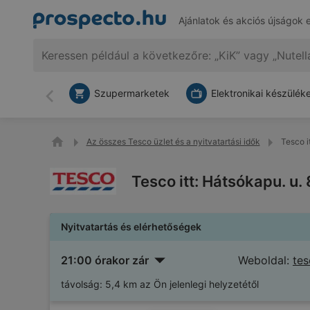
Ajánlatok és akciós újságok 
Szupermarketek
Elektronikai készülék
Vissza
Az összes Tesco üzlet és a nyitvatartási idők
Tesco i
Tesco itt: Hátsókapu. u.
Nyitvatartás és elérhetőségek
21:00 órakor zár
Weboldal:
tes
távolság:
5,4 km az Ön jelenlegi helyzetétől