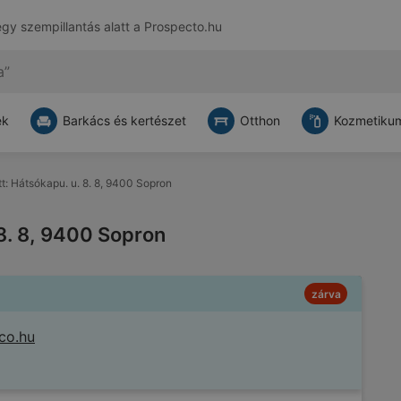
egy szempillantás alatt a
Prospecto.hu
ek
Barkács és kertészet
Otthon
Kozmetikum
tt: Hátsókapu. u. 8. 8, 9400 Sopron
 8. 8, 9400 Sopron
zárva
co.hu