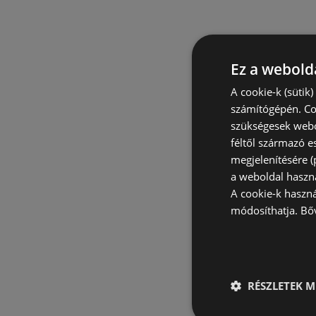
Ez a webolda
A cookie-k (sütik
számítógépén. Co
szükségesek webo
féltől származó e
megjelenítésére 
a weboldal haszn
A cookie-k haszn
módosíthatja.
Bő
RÉSZLETEK M