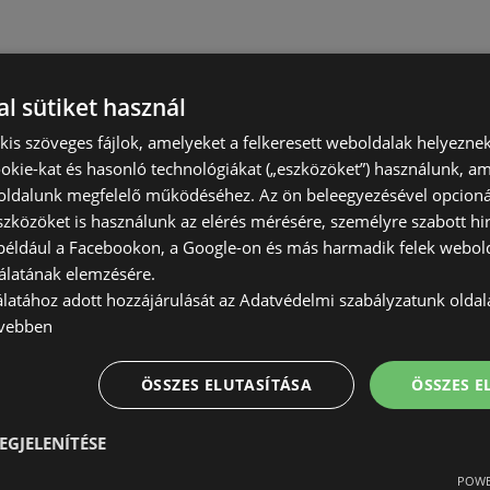
l sütiket használ
) kis szöveges fájlok, amelyeket a felkeresett weboldalak helyeznek
okie-kat és hasonló technológiákat („eszközöket”) használunk, a
ldalunk megfelelő működéséhez. Az ön beleegyezésével opcioná
szközöket is használunk az elérés mérésére, személyre szabott hi
(például a Facebookon, a Google-on és más harmadik felek webold
álatának elemzésére.
álatához adott hozzájárulását az Adatvédelmi szabályzatunk olda
vebben
ÖSSZES ELUTASÍTÁSA
ÖSSZES 
EGJELENÍTÉSE
POWE