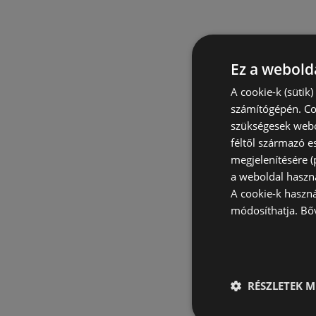
Ez a webolda
A cookie-k (sütik
számítógépén. Co
szükségesek webo
féltől származó e
megjelenítésére 
a weboldal haszn
A cookie-k haszn
módosíthatja.
Bő
RÉSZLETEK M