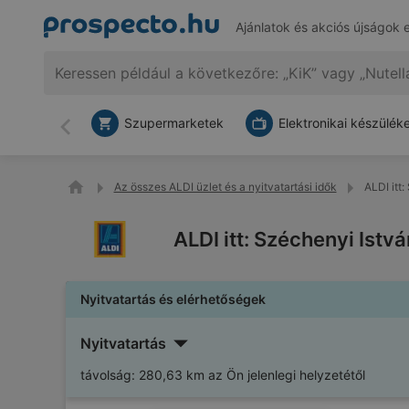
Ajánlatok és akciós újságok 
Szupermarketek
Elektronikai készülék
Vissza
Az összes ALDI üzlet és a nyitvatartási idők
ALDI itt
ALDI itt: Széchenyi Istv
Nyitvatartás és elérhetőségek
Nyitvatartás
távolság:
280,63 km az Ön jelenlegi helyzetétől