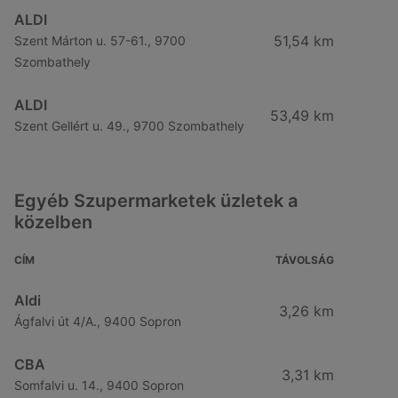
ALDI
51,54 km
Szent Márton u. 57-61., 9700
Szombathely
ALDI
53,49 km
Szent Gellért u. 49., 9700 Szombathely
Egyéb Szupermarketek üzletek a
közelben
CÍM
TÁVOLSÁG
Aldi
3,26 km
Ágfalvi út 4/A., 9400 Sopron
CBA
3,31 km
Somfalvi u. 14., 9400 Sopron