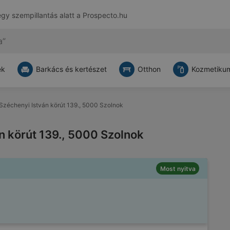
egy szempillantás alatt a
Prospecto.hu
ek
Barkács és kertészet
Otthon
Kozmetikum
: Széchenyi István körút 139., 5000 Szolnok
án körút 139., 5000 Szolnok
Most nyitva