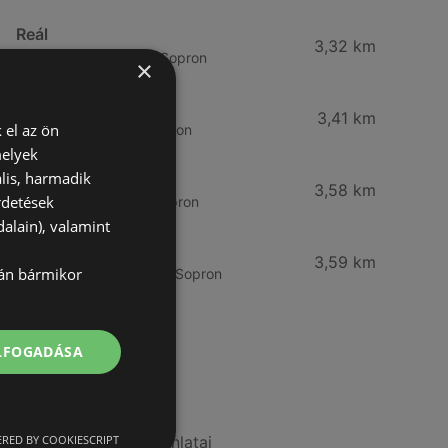
Reál
3,32 km
Besenyő u. 16., 9400 Sopron
×
Reál
3,41 km
 el az ön
Ibolya út 15., 9400 Sopron
melyek
lis, harmadik
CBA
3,58 km
rdetések
Bánfalvi u. 14, 9400 Sopron
alain), valamint
Lidl
3,59 km
lán bármikor
Bánfalvi út 12. 12, 9400 Sopron
ELFOGADÁSA
További linkek
A(z) ALDI ajánlatai
RED BY COOKIESCRIPT
A(z) Ecofamily ajánlatai