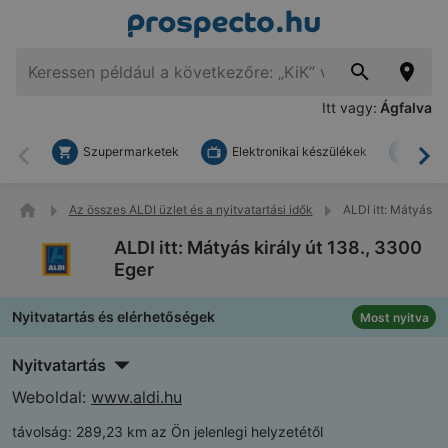
Itt vagy:
Ágfalva
Szupermarketek
Elektronikai készülékek
Bark
Vissza
To
Az összes ALDI üzlet és a nyitvatartási idők
ALDI itt: Mátyás ki
ALDI itt: Mátyás király út 138., 3300
Eger
Nyitvatartás és elérhetőségek
Most nyitva
Nyitvatartás
Weboldal:
www.aldi.hu
távolság:
289,23 km az Ön jelenlegi helyzetétől