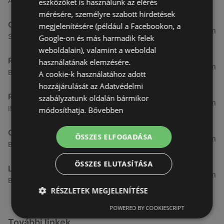
Ágfalvi út 4/A., 9400 Sopron
eszközöket is használunk az elérés
mérésére, személyre szabott hirdetések
CBA
megjelenítésére (például a Facebookon, a
3,31 km
Somfalvi u. 14., 9400 Sopron
Google-on és más harmadik felek
weboldalain), valamint a weboldal
Reál
használatának elemzésére.
3,32 km
Besenyő u. 16., 9400 Sopron
A cookie-k használatához adott
hozzájárulását az Adatvédelmi
Reál
szabályzatunk oldalán bármikor
3,41 km
Ibolya út 15., 9400 Sopron
módosíthatja.
Bővebben
CBA
ÖSSZES ELFOGADÁSA
3,58 km
Bánfalvi u. 14, 9400 Sopron
ÖSSZES ELUTASÍTÁSA
Lidl
3,59 km
Bánfalvi út 12. 12, 9400 Sopron
RÉSZLETEK MEGJELENÍTÉSE
POWERED BY COOKIESCRIPT
További linkek