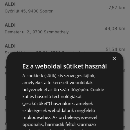
ALDI
7,57 km
Győri út 45, 9400 Sopron
ALDI
49,08 km
Demeter u. 2., 9700 Szombathely
ALDI
51,54 km
Szent Márton u. 57-61., 9700 Szombathely
×
Ez a weboldal sütiket használ
ALDI
53,49 km
Szent Gellért u. 49., 9700 Szombathely
A cookie-k (sütik) kis szöveges fájlok,
amelyeket a felkeresett weboldalak
helyeznek el az ön számítógépén. Cookie-
kat és hasonló technológiákat
Egyéb Szupermarketek üzletek a közelben
(„eszközöket”) használunk, amelyek
szükségesek weboldalunk megfelelő
CÍM
TÁVOLSÁG
működéséhez. Az ön beleegyezésével
Aldi
opcionális, harmadik féltől származó
3,26 km