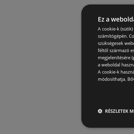
Ez a webolda
A cookie-k (sütik
számítógépén. Co
szükségesek webo
féltől származó e
megjelenítésére 
a weboldal haszn
A cookie-k haszn
módosíthatja.
Bő
RÉSZLETEK M