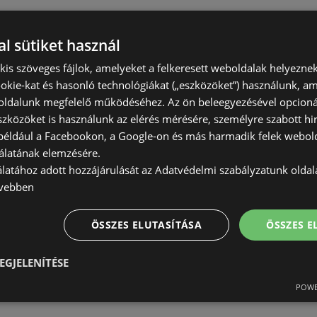
l sütiket használ
) kis szöveges fájlok, amelyeket a felkeresett weboldalak helyeznek
okie-kat és hasonló technológiákat („eszközöket”) használunk, a
ldalunk megfelelő működéséhez. Az ön beleegyezésével opcioná
szközöket is használunk az elérés mérésére, személyre szabott hi
(például a Facebookon, a Google-on és más harmadik felek webold
álatának elemzésére.
álatához adott hozzájárulását az Adatvédelmi szabályzatunk olda
vebben
ÖSSZES ELUTASÍTÁSA
ÖSSZES 
EGJELENÍTÉSE
POWE