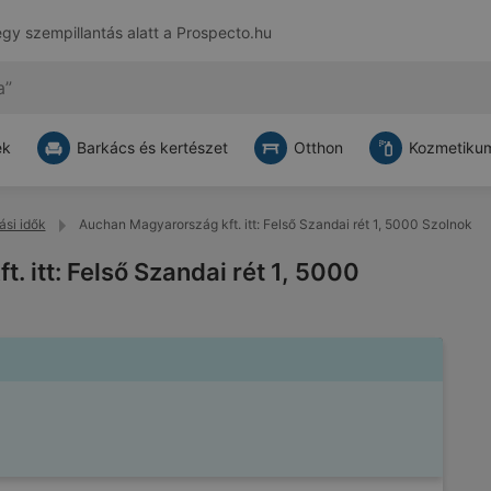
egy szempillantás alatt a
Prospecto.hu
ek
Barkács és kertészet
Otthon
Kozmetikum
ási idők
Auchan Magyarország kft. itt: Felső Szandai rét 1, 5000 Szolnok
 itt: Felső Szandai rét 1, 5000