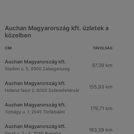
Auchan Magyarország kft. üzletek a
közelben
CÍM
TÁVOLSÁG
Auchan Magyarország kft.
97,39 km
Stadion u. 5, 8900 Zalaegerszeg
Auchan Magyarország kft.
155,93 km
Holland fasor 2, 8000 Székesfehérvár
Auchan Magyarország kft.
179,71 km
Torbágy u. 1, 2045 Törökbálint
Auchan Magyarország kft.
183,39 km
Sport u. 2 - 4, 2040 Budaörs