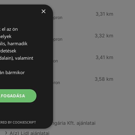
×
CBA
3,31 km
Somfalvi u. 14., 9400 Sopron
 el az ön
Reál
3,32 km
melyek
Besenyő u. 16., 9400 Sopron
lis, harmadik
rdetések
Reál
3,41 km
alain), valamint
Ibolya út 15., 9400 Sopron
lán bármikor
CBA
3,58 km
Bánfalvi u. 14, 9400 Sopron
ELFOGADÁSA
További linkek
RED BY COOKIESCRIPT
A(z) Fressnapf-Hungária Kft. ajánlatai
A(z) Lidl ajánlatai