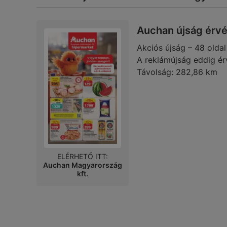
Auchan újság érvé
Akciós újság – 48 oldal
A reklámújság eddig ér
Távolság:
282,86 km
ELÉRHETŐ ITT:
Auchan Magyarország
kft.