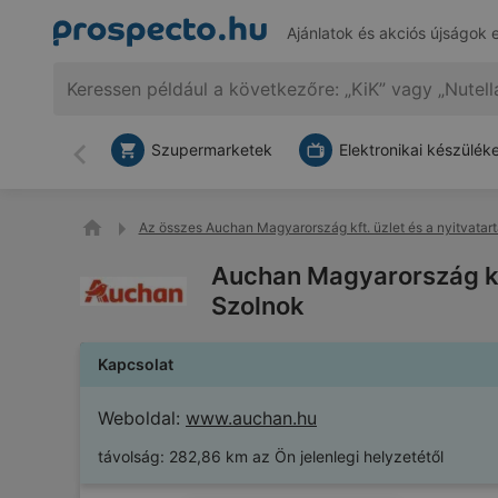
Ajánlatok és akciós újságok 
Szupermarketek
Elektronikai készülék
Vissza
Az összes Auchan Magyarország kft. üzlet és a nyitvatart
Auchan Magyarország kft.
Szolnok
Kapcsolat
Weboldal:
www.auchan.hu
távolság:
282,86 km az Ön jelenlegi helyzetétől