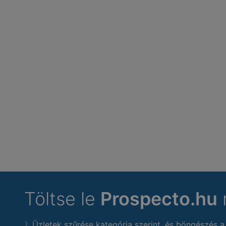
Töltse le
Prospecto.hu
Üzletek szűrése kategória szerint, és böngészés a