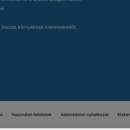
el
 összes környékbeli kiskereskedőt.
at
Használati feltételek
Adatvédelmi nyilatkozat
Kiske