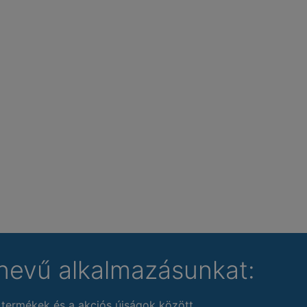
nevű alkalmazásunkat:
 termékek és a akciós újságok között