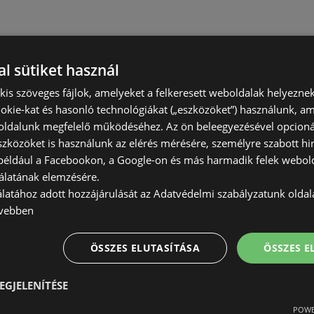
l sütiket használ
) kis szöveges fájlok, amelyeket a felkeresett weboldalak helyeznek
okie-kat és hasonló technológiákat („eszközöket”) használunk, a
ldalunk megfelelő működéséhez. Az ön beleegyezésével opcioná
szközöket is használunk az elérés mérésére, személyre szabott hi
(például a Facebookon, a Google-on és más harmadik felek webold
álatának elemzésére.
álatához adott hozzájárulását az Adatvédelmi szabályzatunk olda
vebben
ÖSSZES ELUTASÍTÁSA
ÖSSZES 
EGJELENÍTÉSE
POWE