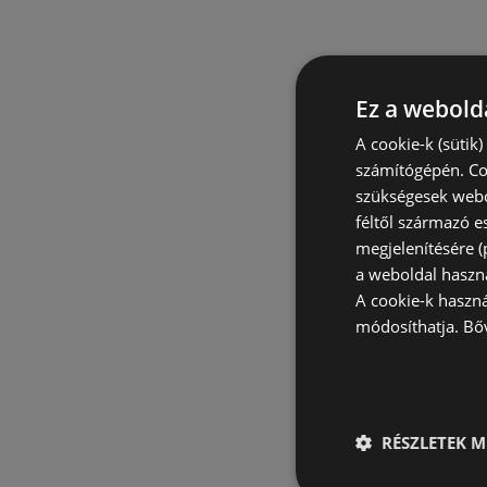
Ez a webolda
A cookie-k (sütik
számítógépén. Co
szükségesek webo
féltől származó e
megjelenítésére 
a weboldal haszn
A cookie-k haszn
módosíthatja.
Bő
RÉSZLETEK M