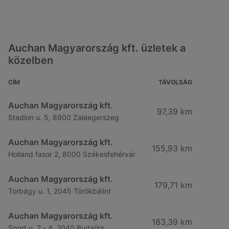
Auchan Magyarország kft. üzletek a
közelben
CÍM
TÁVOLSÁG
Auchan Magyarország kft.
97,39 km
Stadion u. 5, 8900 Zalaegerszeg
Auchan Magyarország kft.
155,93 km
Holland fasor 2, 8000 Székesfehérvár
Auchan Magyarország kft.
179,71 km
Torbágy u. 1, 2045 Törökbálint
Auchan Magyarország kft.
183,39 km
Sport u. 2 - 4, 2040 Budaörs