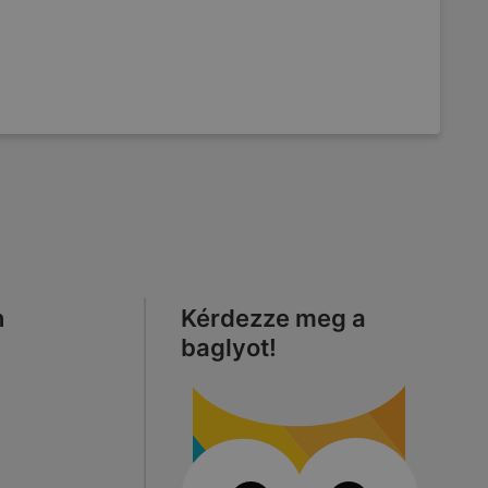
n
Kérdezze meg a
baglyot!