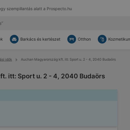
egy szempillantás alatt a
Prospecto.hu
ek
Barkács és kertészet
Otthon
Kozmetikum
ási idők
Auchan Magyarország kft. itt: Sport u. 2 - 4, 2040 Budaörs
 itt: Sport u. 2 - 4, 2040 Budaörs