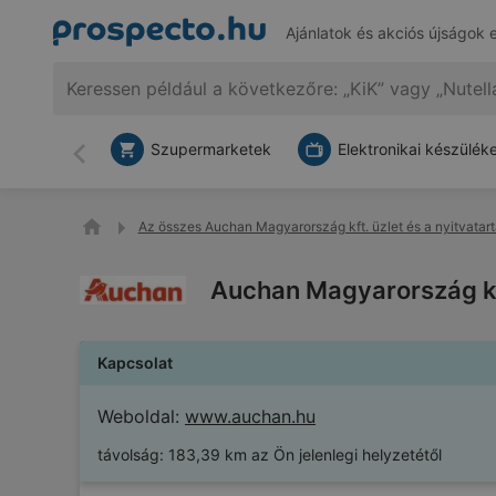
Ajánlatok és akciós újságok 
Szupermarketek
Elektronikai készülék
Vissza
Az összes Auchan Magyarország kft. üzlet és a nyitvatart
Auchan Magyarország kft.
Kapcsolat
Weboldal:
www.auchan.hu
távolság:
183,39 km az Ön jelenlegi helyzetétől