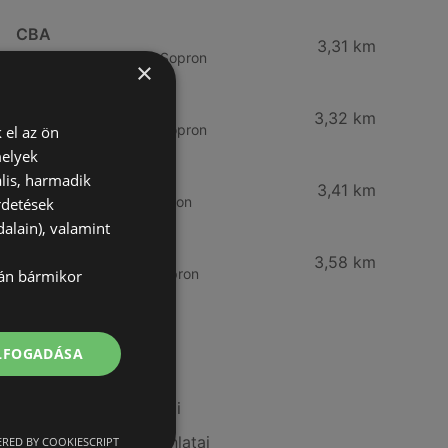
CBA
3,31 km
Somfalvi u. 14., 9400 Sopron
×
Reál
3,32 km
Besenyő u. 16., 9400 Sopron
 el az ön
melyek
Reál
lis, harmadik
3,41 km
Ibolya út 15., 9400 Sopron
rdetések
alain), valamint
CBA
3,58 km
Bánfalvi u. 14, 9400 Sopron
lán bármikor
ELFOGADÁSA
További linkek
A(z) Privát ajánlatai
A(z) AlphaZoo ajánlatai
RED BY COOKIESCRIPT