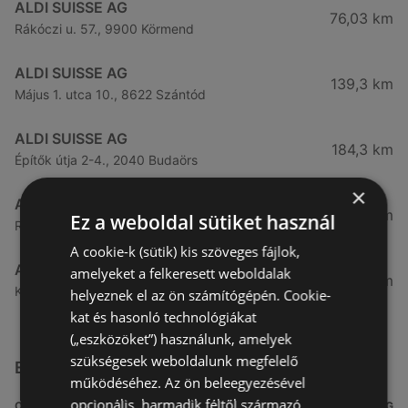
ALDI SUISSE AG
76,03 km
Rákóczi u. 57., 9900 Körmend
ALDI SUISSE AG
139,3 km
Május 1. utca 10., 8622 Szántód
ALDI SUISSE AG
184,3 km
Építők útja 2-4., 2040 Budaörs
×
ALDI SUISSE AG
189,92 km
Ez a weboldal sütiket használ
Rákóczi út 38., 1039 Budapest
A cookie-k (sütik) kis szöveges fájlok,
ALDI SUISSE AG
amelyeket a felkeresett weboldalak
191,04 km
Kondorosi út 6., 1116 Budapest
helyeznek el az ön számítógépén. Cookie-
kat és hasonló technológiákat
(„eszközöket”) használunk, amelyek
szükségesek weboldalunk megfelelő
Egyéb Szupermarketek üzletek a közelben
működéséhez. Az ön beleegyezésével
opcionális, harmadik féltől származó
CÍM
TÁVOLSÁG