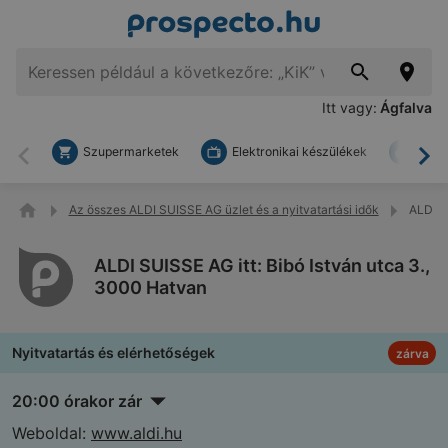
Itt vagy:
Ágfalva
Szupermarketek
Elektronikai készülékek
Bark
Vissza
To
Az összes ALDI SUISSE AG üzlet és a nyitvatartási idők
ALDI S
ALDI SUISSE AG itt: Bibó István utca 3.,
3000 Hatvan
Nyitvatartás és elérhetőségek
zárva
20:00 órakor zár
Weboldal:
www.aldi.hu