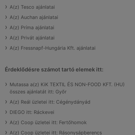
A(z) Tesco ajánlatai
A(z) Auchan ajánlatai
A(z) Príma ajánlatai
A(z) Privát ajánlatai
A(z) Fressnapf-Hungária Kft. ajánlatai
Érdeklődésre számot tartó elemek itt:
Mutassa a(z) KiK TEXTIL ÉS NON-FOOD KFT. (HU)
összes ajánlatát itt: Győr
A(z) Reál üzletei itt: Cégénydányád
DIEGO itt: Ráckevei
A(z) Coop üzletei itt: Fertőhomok
A(z) Coop üzletei itt: Rásonysápberencs