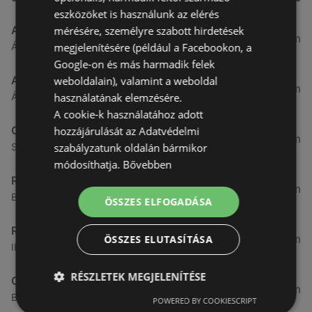
eszközöket is használunk az elérés
Aldi
mérésére, személyre szabott hirdetések
3,26 km
megjelenítésére (például a Facebookon, a
Ágfalvi út 4/A., 9400 Sopron
Google-on és más harmadik felek
ALDI
weboldalain), valamint a weboldal
3,26 km
használatának elemzésére.
Ágfalvi út 4/a, 9400 Sopron
A cookie-k használatához adott
CBA
hozzájárulását az Adatvédelmi
3,31 km
szabályzatunk oldalán bármikor
Somfalvi u. 14., 9400 Sopron
módosíthatja.
Bővebben
Reál
3,32 km
Besenyő u. 16., 9400 Sopron
ÖSSZES ELFOGADÁSA
Reál
3,41 km
ÖSSZES ELUTASÍTÁSA
Ibolya út 15., 9400 Sopron
RÉSZLETEK MEGJELENÍTÉSE
CBA
3,58 km
Bánfalvi u. 14, 9400 Sopron
POWERED BY COOKIESCRIPT