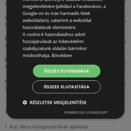
3,28 km
Besenyő u. 23, 9400 Sopron
megjelenítésére (például a Facebookon, a
Google-on és más harmadik felek
Vianni
weboldalain), valamint a weboldal
3,57 km
Bánfalvi út 14., 9400 Sopron
használatának elemzésére.
A cookie-k használatához adott
Rossmann
hozzájárulását az Adatvédelmi
3,83 km
Bánfalvi út 6-8., 9400 Sopron
szabályzatunk oldalán bármikor
módosíthatja.
Bővebben
Rossmann
4,19 km
Kodály Zoltán tér 16. 16., 9400 Sopron
ÖSSZES ELFOGADÁSA
dm
4,44 km
ÖSSZES ELUTASÍTÁSA
Lackner Kristóf u. 35, 9400, 9400 Sopron
RÉSZLETEK MEGJELENÍTÉSE
További linkek
POWERED BY COOKIESCRIPT
A(z) Benu Gyógyszertárak ajánlatai