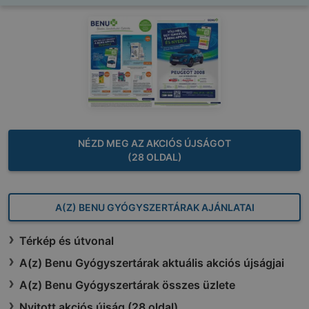
NÉZD MEG AZ AKCIÓS ÚJSÁGOT
(28 OLDAL)
A(Z) BENU GYÓGYSZERTÁRAK AJÁNLATAI
Térkép és útvonal
A(z) Benu Gyógyszertárak aktuális akciós újságjai
A(z) Benu Gyógyszertárak összes üzlete
Nyitott akciós újság (28 oldal)