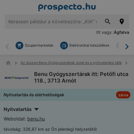
Itt vagy:
Ágfalva
Szupermarketek
Elektronikai készülékek
Bark
Vissza
To
Az összes Benu Gyógyszertárak üzlet és a nyitvatartási idők
B
Benu Gyógyszertárak itt: Petőfi utca
118., 3713 Arnót
Nyitvatartás és elérhetőségek
zárva
Nyitvatartás
Weboldal:
benu.hu
távolság:
326,87 km az Ön jelenlegi helyzetétől