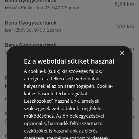
Benu Gyógyszertárak
5,24 km
Mátyás Király Utca 23, 9400 Sopron
Benu Gyógyszertárak
7,03 km
Ipar Körút 30, 9400 Sopron
Benu Gyógyszertárak
26,99 km
×
Vasút Sor 1, 9432 Fertőd
Ez a weboldal sütiket használ
A cookie-k (sütik) kis szöveges fájlok,
Egyéb Kozmetikumok és Drogéria üzletek a
amelyeket a felkeresett weboldalak
közelben
helyeznek el az ön számítógépén. Cookie-
kat és hasonló technológiákat
CÍM
TÁVOLSÁG
(„eszközöket”) használunk, amelyek
szükségesek weboldalunk megfelelő
dm
működéséhez. Az ön beleegyezésével
3,26 km
Ágfalvi út 4, 9400, 9400 Sopron
opcionális, harmadik féltől származó
eszközöket is használunk az elérés
dm
mérésére, személyre szabott hirdetések