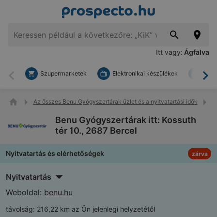
Itt vagy:
Ágfalva
Szupermarketek
Elektronikai készülékek
Bark
Vissza
To
Az összes Benu Gyógyszertárak üzlet és a nyitvatartási idők
B
Benu Gyógyszertárak itt: Kossuth
tér 10., 2687 Bercel
Nyitvatartás és elérhetőségek
zárva
Nyitvatartás
Weboldal:
benu.hu
távolság:
216,22 km az Ön jelenlegi helyzetétől