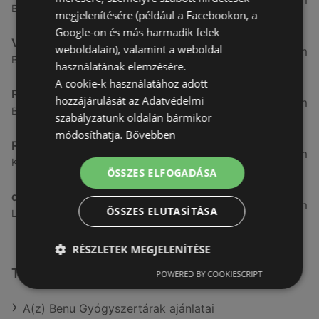
3,28 km
Besenyő u. 23, 9400 Sopron
megjelenítésére (például a Facebookon, a
Google-on és más harmadik felek
Vianni
weboldalain), valamint a weboldal
3,57 km
Bánfalvi út 14., 9400 Sopron
használatának elemzésére.
A cookie-k használatához adott
Rossmann
hozzájárulását az Adatvédelmi
3,83 km
Bánfalvi út 6-8., 9400 Sopron
szabályzatunk oldalán bármikor
módosíthatja.
Bővebben
Rossmann
4,19 km
Kodály Zoltán tér 16. 16., 9400 Sopron
ÖSSZES ELFOGADÁSA
dm
4,44 km
ÖSSZES ELUTASÍTÁSA
Lackner Kristóf u. 35, 9400, 9400 Sopron
RÉSZLETEK MEGJELENÍTÉSE
További linkek
POWERED BY COOKIESCRIPT
A(z) Benu Gyógyszertárak ajánlatai