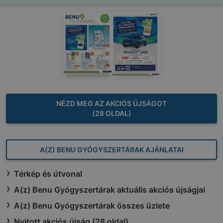
NÉZD MEG AZ AKCIÓS ÚJSÁGOT
(28 OLDAL)
A(Z) BENU GYÓGYSZERTÁRAK AJÁNLATAI
Térkép és útvonal
A(z) Benu Gyógyszertárak aktuális akciós újságjai
A(z) Benu Gyógyszertárak összes üzlete
Nyitott akciós újság (28 oldal)