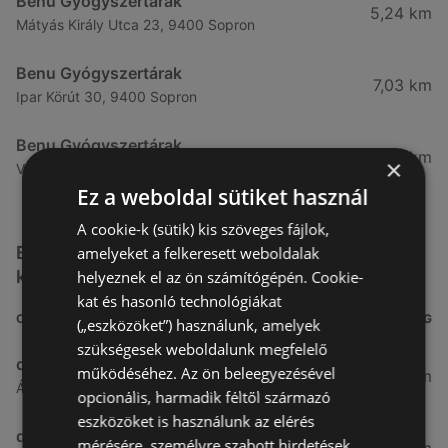
Benu Gyógyszertárak
5,24 km
Mátyás Király Utca 23, 9400 Sopron
Benu Gyógyszertárak
7,03 km
Ipar Körút 30, 9400 Sopron
Benu Gyógyszertárak
26,99 km
×
Vasút Sor 1, 9432 Fertőd
Ez a weboldal sütiket használ
A cookie-k (sütik) kis szöveges fájlok,
Egyéb Kozmetikumok és Drogéria üzletek a
amelyeket a felkeresett weboldalak
közelben
helyeznek el az ön számítógépén. Cookie-
kat és hasonló technológiákat
CÍM
TÁVOLSÁG
(„eszközöket”) használunk, amelyek
szükségesek weboldalunk megfelelő
dm
működéséhez. Az ön beleegyezésével
3,26 km
Ágfalvi út 4, 9400, 9400 Sopron
opcionális, harmadik féltől származó
eszközöket is használunk az elérés
dm
mérésére, személyre szabott hirdetések