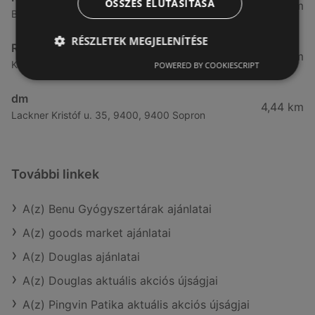
ÖSSZES ELUTASÍTÁSA
3,83 km
Bánfalvi út 6-8., 9400 Sopron
RÉSZLETEK MEGJELENÍTÉSE
Rossmann
4,19 km
Kodály Zoltán tér 16. 16., 9400 Sopron
POWERED BY COOKIESCRIPT
dm
4,44 km
Lackner Kristóf u. 35, 9400, 9400 Sopron
További linkek
A(z) Benu Gyógyszertárak ajánlatai
A(z) goods market ajánlatai
A(z) Douglas ajánlatai
A(z) Douglas aktuális akciós újságjai
A(z) Pingvin Patika aktuális akciós újságjai