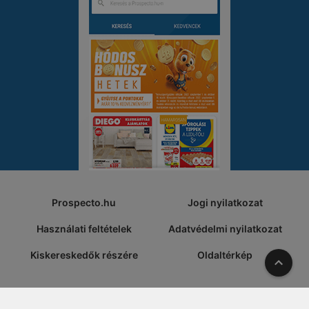
Prospecto.hu
Jogi nyilatkozat
Használati feltételek
Adatvédelmi nyilatkozat
Kiskereskedők részére
Oldaltérkép
A tete