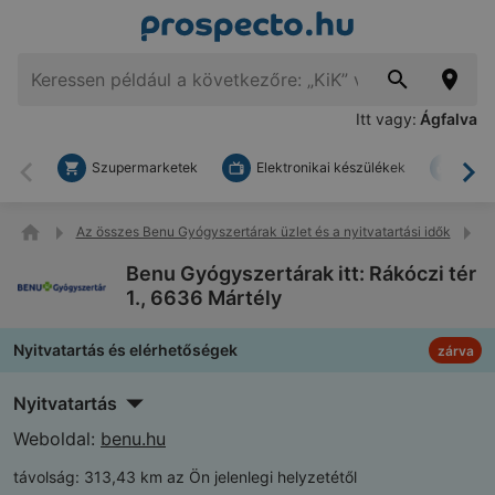
Itt vagy:
Ágfalva
Szupermarketek
Elektronikai készülékek
Bark
Vissza
To
Az összes Benu Gyógyszertárak üzlet és a nyitvatartási idők
B
Benu Gyógyszertárak itt: Rákóczi tér
1., 6636 Mártély
Nyitvatartás és elérhetőségek
zárva
Nyitvatartás
Weboldal:
benu.hu
távolság:
313,43 km az Ön jelenlegi helyzetétől