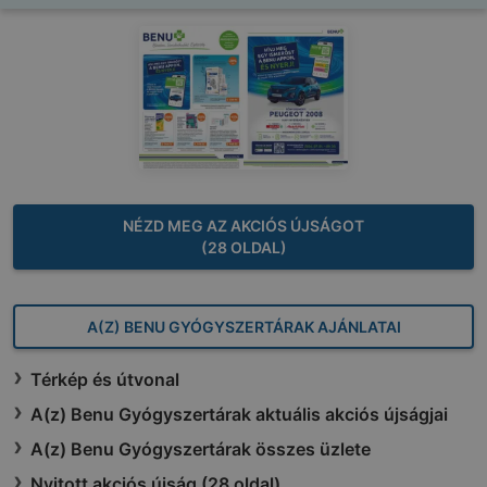
NÉZD MEG AZ AKCIÓS ÚJSÁGOT
(28 OLDAL)
A(Z) BENU GYÓGYSZERTÁRAK AJÁNLATAI
Térkép és útvonal
A(z) Benu Gyógyszertárak aktuális akciós újságjai
A(z) Benu Gyógyszertárak összes üzlete
Nyitott akciós újság (28 oldal)