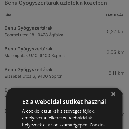
Benu Gyógyszertárak üzletek a közelben
CÍM
TÁVOLSÁG
Benu Gyógyszertárak
0,27 km
Soproni utca 18., 9423 Ágfalva
Benu Gyógyszertárak
2,55 km
Malompatak U.10, 9400 Sopron
Benu Gyógyszertárak
5,11 km
Erzsébet Utca 6, 9400 Sopron
Benu Gyógyszertárak
×
5,24 km
Mátyás Király Utca 23, 9400 Sopron
Ez a weboldal sütiket használ
A cookie-k (sütik) kis szöveges fájlok,
Benu Gyógyszertárak
7,03 km
amelyeket a felkeresett weboldalak
Ipar Körút 30, 9400 Sopron
helyeznek el az ön számítógépén. Cookie-