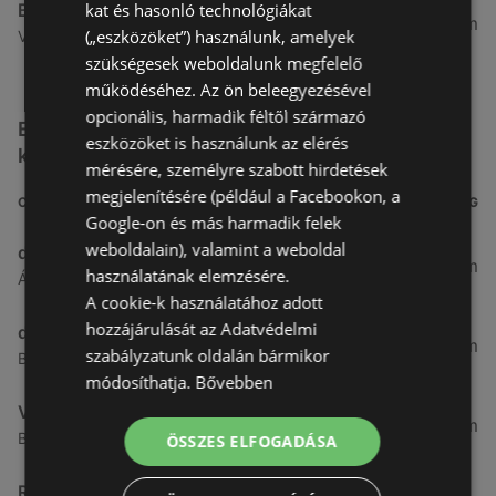
kat és hasonló technológiákat
Benu Gyógyszertárak
26,99 km
(„eszközöket”) használunk, amelyek
Vasút Sor 1, 9432 Fertőd
szükségesek weboldalunk megfelelő
működéséhez. Az ön beleegyezésével
opcionális, harmadik féltől származó
Egyéb Kozmetikumok és Drogéria üzletek a
eszközöket is használunk az elérés
közelben
mérésére, személyre szabott hirdetések
megjelenítésére (például a Facebookon, a
CÍM
TÁVOLSÁG
Google-on és más harmadik felek
weboldalain), valamint a weboldal
dm
3,26 km
használatának elemzésére.
Ágfalvi út 4, 9400, 9400 Sopron
A cookie-k használatához adott
hozzájárulását az Adatvédelmi
dm
3,28 km
szabályzatunk oldalán bármikor
Besenyő u. 23, 9400 Sopron
módosíthatja.
Bővebben
Vianni
3,57 km
Bánfalvi út 14., 9400 Sopron
ÖSSZES ELFOGADÁSA
Rossmann