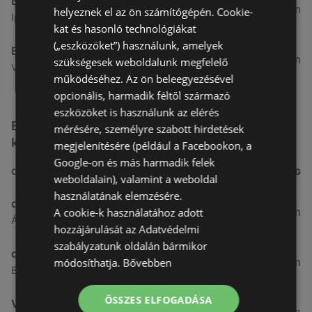
Benu Gyógyszertárak
7,03 km
helyeznek el az ön számítógépén. Cookie-
Ipar Körút 30, 9400 Sopron
kat és hasonló technológiákat
(„eszközöket”) használunk, amelyek
Benu Gyógyszertárak
26,99 km
szükségesek weboldalunk megfelelő
Vasút Sor 1, 9432 Fertőd
működéséhez. Az ön beleegyezésével
opcionális, harmadik féltől származó
eszközöket is használunk az elérés
Egyéb Kozmetikumok és Drogéria üzletek a
mérésére, személyre szabott hirdetések
közelben
megjelenítésére (például a Facebookon, a
Google-on és más harmadik felek
CÍM
TÁVOLSÁG
weboldalain), valamint a weboldal
használatának elemzésére.
dm
3,26 km
A cookie-k használatához adott
Ágfalvi út 4, 9400, 9400 Sopron
hozzájárulását az Adatvédelmi
szabályzatunk oldalán bármikor
dm
3,28 km
módosíthatja.
Bővebben
Besenyő u. 23, 9400 Sopron
ÖSSZES ELFOGADÁSA
Vianni