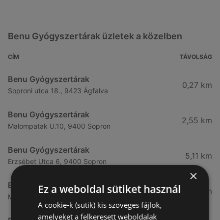
Benu Gyógyszertárak üzletek a közelben
CÍM
TÁVOLSÁG
Benu Gyógyszertárak
0,27 km
Soproni utca 18., 9423 Ágfalva
Benu Gyógyszertárak
2,55 km
Malompatak U.10, 9400 Sopron
Benu Gyógyszertárak
5,11 km
Erzsébet Utca 6, 9400 Sopron
×
Benu Gyógyszertárak
Ez a weboldal sütiket használ
5,24 km
Mátyás Király Utca 23, 9400 Sopron
A cookie-k (sütik) kis szöveges fájlok,
amelyeket a felkeresett weboldalak