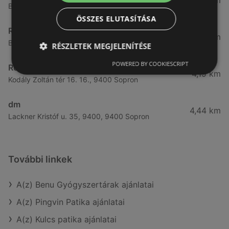
3,57 km
Bánfalvi út 14., 9400 Sopron
ÖSSZES ELUTASÍTÁSA
Rossmann
3,83 km
Bánfalvi út 6-8., 9400 Sopron
RÉSZLETEK MEGJELENÍTÉSE
POWERED BY COOKIESCRIPT
Rossmann
4,19 km
Kodály Zoltán tér 16. 16., 9400 Sopron
dm
4,44 km
Lackner Kristóf u. 35, 9400, 9400 Sopron
További linkek
A(z) Benu Gyógyszertárak ajánlatai
A(z) Pingvin Patika ajánlatai
A(z) Kulcs patika ajánlatai