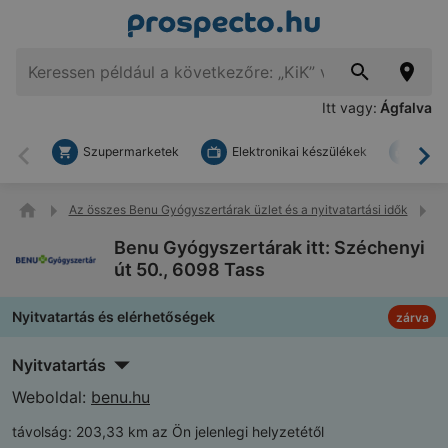
Itt vagy:
Ágfalva
Szupermarketek
Elektronikai készülékek
Bark
Vissza
To
Az összes Benu Gyógyszertárak üzlet és a nyitvatartási idők
B
Benu Gyógyszertárak itt: Széchenyi
út 50., 6098 Tass
Nyitvatartás és elérhetőségek
zárva
Nyitvatartás
Weboldal:
benu.hu
távolság:
203,33 km az Ön jelenlegi helyzetétől