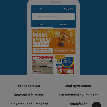
Prospecto.hu
Jogi nyilatkozat
Használati feltételek
Adatvédelmi nyilatkozat
Kiskereskedők részére
Oldaltérkép
A tete