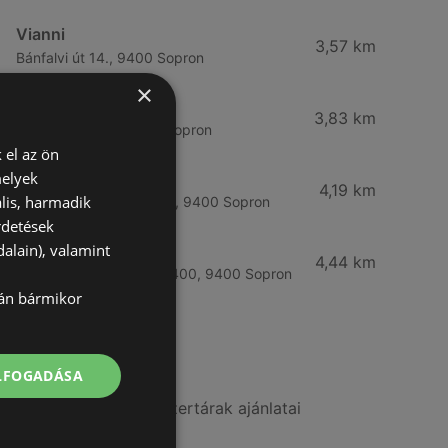
Vianni
3,57 km
Bánfalvi út 14., 9400 Sopron
×
Rossmann
3,83 km
Bánfalvi út 6-8., 9400 Sopron
 el az ön
melyek
Rossmann
4,19 km
lis, harmadik
Kodály Zoltán tér 16. 16., 9400 Sopron
rdetések
alain), valamint
dm
4,44 km
Lackner Kristóf u. 35, 9400, 9400 Sopron
lán bármikor
További linkek
ELFOGADÁSA
A(z) Benu Gyógyszertárak ajánlatai
A(z) dm ajánlatai