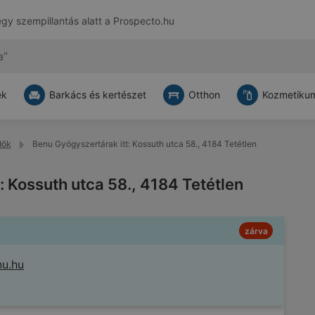
egy szempillantás alatt a
Prospecto.hu
ek
Barkács és kertészet
Otthon
Kozmetikum
dők
Benu Gyógyszertárak itt: Kossuth utca 58., 4184 Tetétlen
: Kossuth utca 58., 4184 Tetétlen
zárva
nu.hu