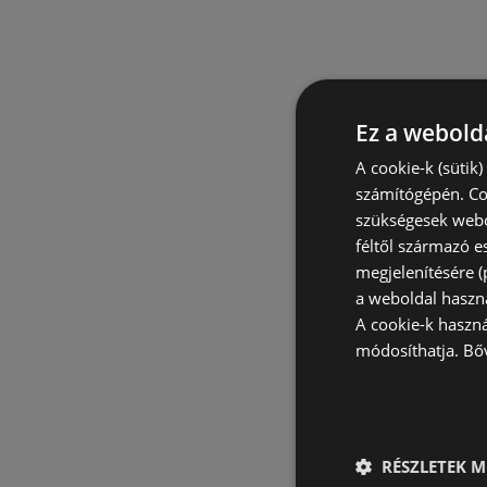
Ez a webolda
A cookie-k (sütik
számítógépén. Co
szükségesek webo
féltől származó e
megjelenítésére 
a weboldal haszn
A cookie-k haszn
módosíthatja.
Bő
RÉSZLETEK M