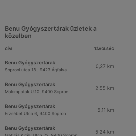
Benu Gyógyszertárak üzletek a
közelben
CÍM
TÁVOLSÁG
Benu Gyógyszertárak
0,27 km
Soproni utca 18., 9423 Ágfalva
Benu Gyógyszertárak
2,55 km
Malompatak U.10, 9400 Sopron
Benu Gyógyszertárak
5,11 km
Erzsébet Utca 6, 9400 Sopron
Benu Gyógyszertárak
5,24 km
Mátyás Király Utca 23, 9400 Sopron