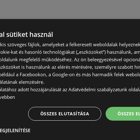
l sütiket használ
) kis szöveges fájlok, amelyeket a felkeresett weboldalak helyeznek
okie-kat és hasonló technológiákat („eszközöket”) használunk, a
ldalunk megfelelő működéséhez. Az ön beleegyezésével opcioná
szközöket is használunk az elérés mérésére, személyre szabott hi
(például a Facebookon, a Google-on és más harmadik felek webold
álatának elemzésére.
álatához adott hozzájárulását az Adatvédelmi szabályzatunk olda
vebben
ÖSSZES ELUTASÍTÁSA
ÖSSZES 
EGJELENÍTÉSE