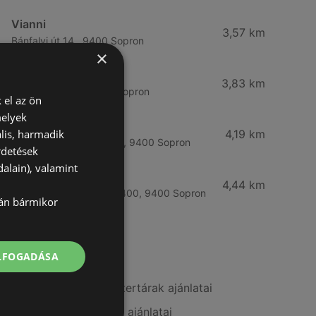
Vianni
3,57 km
Bánfalvi út 14., 9400 Sopron
×
Rossmann
3,83 km
Bánfalvi út 6-8., 9400 Sopron
 el az ön
melyek
Rossmann
lis, harmadik
4,19 km
Kodály Zoltán tér 16. 16., 9400 Sopron
rdetések
alain), valamint
dm
4,44 km
Lackner Kristóf u. 35, 9400, 9400 Sopron
lán bármikor
További linkek
ELFOGADÁSA
A(z) Benu Gyógyszertárak ajánlatai
A(z) Pingvin Patika ajánlatai