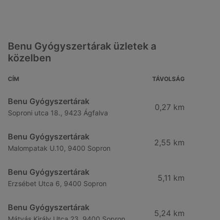
Benu Gyógyszertárak üzletek a
közelben
CÍM
TÁVOLSÁG
Benu Gyógyszertárak
0,27 km
Soproni utca 18., 9423 Ágfalva
Benu Gyógyszertárak
2,55 km
Malompatak U.10, 9400 Sopron
Benu Gyógyszertárak
5,11 km
Erzsébet Utca 6, 9400 Sopron
Benu Gyógyszertárak
5,24 km
Mátyás Király Utca 23, 9400 Sopron