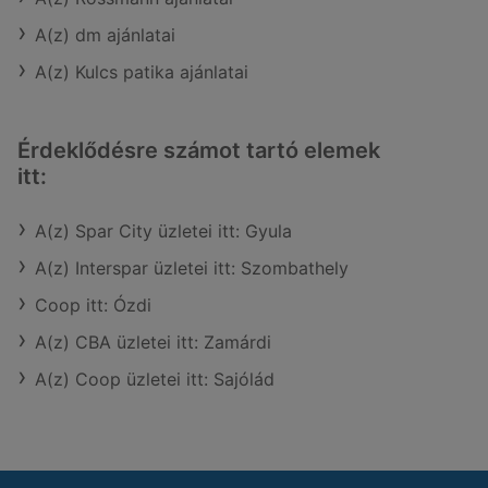
A(z) dm ajánlatai
A(z) Kulcs patika ajánlatai
Érdeklődésre számot tartó elemek
itt:
A(z) Spar City üzletei itt: Gyula
A(z) Interspar üzletei itt: Szombathely
Coop itt: Ózdi
A(z) CBA üzletei itt: Zamárdi
A(z) Coop üzletei itt: Sajólád