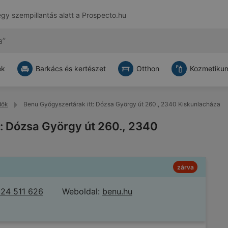
egy szempillantás alatt a
Prospecto.hu
ek
Barkács és kertészet
Otthon
Kozmetikum
dők
Benu Gyógyszertárak itt: Dózsa György út 260., 2340 Kiskunlacháza
: Dózsa György út 260., 2340
zárva
24 511 626
Weboldal:
benu.hu