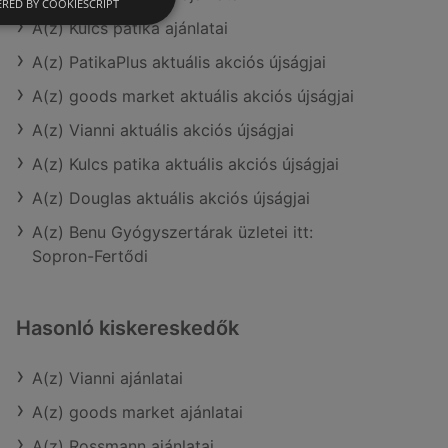
RED BY COOKIESCRIPT
A(z) Kulcs patika ajánlatai
A(z) PatikaPlus aktuális akciós újságjai
A(z) goods market aktuális akciós újságjai
A(z) Vianni aktuális akciós újságjai
A(z) Kulcs patika aktuális akciós újságjai
A(z) Douglas aktuális akciós újságjai
A(z) Benu Gyógyszertárak üzletei itt:
Sopron-Fertődi
Hasonló kiskereskedők
A(z) Vianni ajánlatai
A(z) goods market ajánlatai
A(z) Rossmann ajánlatai