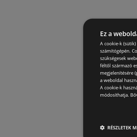
Ez a webolda
A cookie-k (sütik
számítógépén. Co
szükségesek webo
féltől származó e
megjelenítésére 
a weboldal haszn
A cookie-k haszn
módosíthatja.
Bő
RÉSZLETEK M