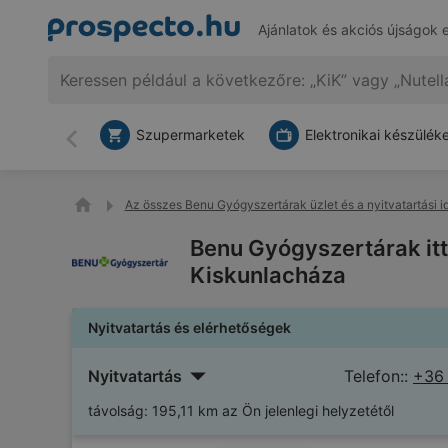
Ajánlatok és akciós újságok 
Szupermarketek
Elektronikai készülék
Vissza
Az összes Benu Gyógyszertárak üzlet és a nyitvatartási i
Benu Gyógyszertárak itt
Kiskunlacháza
Nyitvatartás és elérhetőségek
Nyitvatartás
Telefon::
+36 
távolság:
195,11 km az Ön jelenlegi helyzetétől