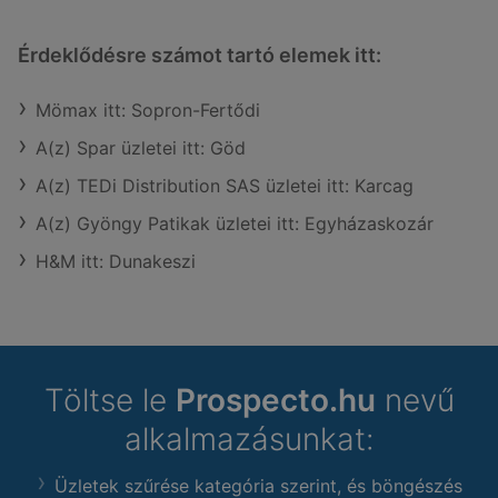
Érdeklődésre számot tartó elemek itt:
Mömax itt: Sopron-Fertődi
A(z) Spar üzletei itt: Göd
A(z) TEDi Distribution SAS üzletei itt: Karcag
A(z) Gyöngy Patikak üzletei itt: Egyházaskozár
H&M itt: Dunakeszi
Töltse le
Prospecto.hu
nevű
alkalmazásunkat:
Üzletek szűrése kategória szerint, és böngészés