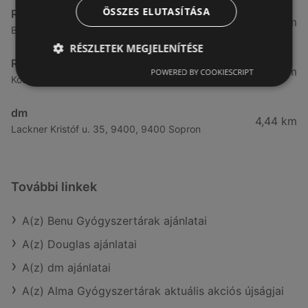
ÖSSZES ELUTASÍTÁSA
Rossmann
3,83 km
Bánfalvi út 6-8., 9400 Sopron
RÉSZLETEK MEGJELENÍTÉSE
Rossmann
4,19 km
POWERED BY COOKIESCRIPT
Kodály Zoltán tér 16. 16., 9400 Sopron
dm
4,44 km
Lackner Kristóf u. 35, 9400, 9400 Sopron
További linkek
A(z) Benu Gyógyszertárak ajánlatai
A(z) Douglas ajánlatai
A(z) dm ajánlatai
A(z) Alma Gyógyszertárak aktuális akciós újságjai