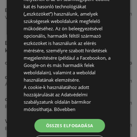
kat és hasonló technológiákat
Benu Gyógyszertárak
(„eszközöket”) használunk, amelyek
26,99 km
Vasút Sor 1, 9432 Fertőd
szükségesek weboldalunk megfelelő
működéséhez. Az ön beleegyezésével
opcionális, harmadik féltől származó
Egyéb Kozmetikumok és Drogéria üzletek a
eszközöket is használunk az elérés
közelben
mérésére, személyre szabott hirdetések
megjelenítésére (például a Facebookon, a
CÍM
TÁVOLSÁG
Google-on és más harmadik felek
weboldalain), valamint a weboldal
dm
használatának elemzésére.
3,26 km
Ágfalvi út 4, 9400, 9400 Sopron
A cookie-k használatához adott
hozzájárulását az Adatvédelmi
dm
szabályzatunk oldalán bármikor
3,28 km
Besenyő u. 23, 9400 Sopron
módosíthatja.
Bővebben
Vianni
3,57 km
ÖSSZES ELFOGADÁSA
Bánfalvi út 14., 9400 Sopron