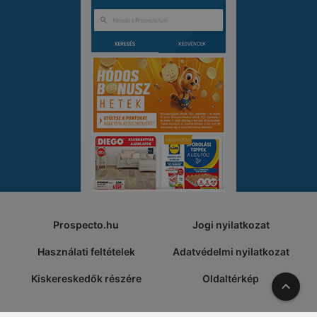
Prospecto.hu
Jogi nyilatkozat
Használati feltételek
Adatvédelmi nyilatkozat
Kiskereskedők részére
Oldaltérkép
A tete