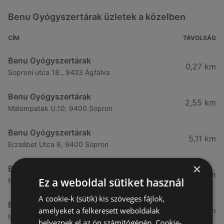
Benu Gyógyszertárak üzletek a közelben
CÍM
TÁVOLSÁG
Benu Gyógyszertárak
0,27 km
Soproni utca 18., 9423 Ágfalva
Benu Gyógyszertárak
2,55 km
Malompatak U.10, 9400 Sopron
Benu Gyógyszertárak
5,11 km
Erzsébet Utca 6, 9400 Sopron
×
Benu Gyógyszertárak
5,24 km
Ez a weboldal sütiket használ
Mátyás Király Utca 23, 9400 Sopron
A cookie-k (sütik) kis szöveges fájlok,
Benu Gyógyszertárak
amelyeket a felkeresett weboldalak
7,03 km
Ipar Körút 30, 9400 Sopron
helyeznek el az ön számítógépén. Cookie-