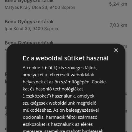
Benu Gyógyszertárak
5,24 km
Mátyás Király Utca 23, 9400 Sopron
Benu Gyógyszertárak
7,03 km
Ipar Körút 30, 9400 Sopron
Benu Gyógyszertárak
26,99 km
×
Vasút Sor 1, 9432 Fertőd
Ez a weboldal sütiket használ
A cookie-k (sütik) kis szöveges fájlok,
Egyéb Kozmetikumok és Drogéria üzletek a
amelyeket a felkeresett weboldalak
közelben
helyeznek el az ön számítógépén. Cookie-
kat és hasonló technológiákat
CÍM
TÁVOLSÁG
(„eszközöket”) használunk, amelyek
szükségesek weboldalunk megfelelő
dm
működéséhez. Az ön beleegyezésével
3,26 km
Ágfalvi út 4, 9400, 9400 Sopron
opcionális, harmadik féltől származó
eszközöket is használunk az elérés
dm
mérésére, személyre szabott hirdetések