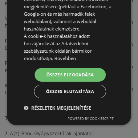
3,28 km
Besenyő u. 23, 9400 Sopron
megjelenítésére (például a Facebookon, a
Google-on és más harmadik felek
Vianni
weboldalain), valamint a weboldal
3,57 km
Bánfalvi út 14., 9400 Sopron
használatának elemzésére.
A cookie-k használatához adott
Rossmann
hozzájárulását az Adatvédelmi
3,83 km
Bánfalvi út 6-8., 9400 Sopron
szabályzatunk oldalán bármikor
módosíthatja.
Bővebben
Rossmann
4,19 km
Kodály Zoltán tér 16. 16., 9400 Sopron
ÖSSZES ELFOGADÁSA
dm
4,44 km
ÖSSZES ELUTASÍTÁSA
Lackner Kristóf u. 35, 9400, 9400 Sopron
RÉSZLETEK MEGJELENÍTÉSE
További linkek
POWERED BY COOKIESCRIPT
A(z) Benu Gyógyszertárak ajánlatai