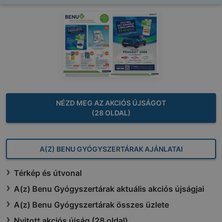
NÉZD MEG AZ AKCIÓS ÚJSÁGOT
(28 OLDAL)
A(Z) BENU GYÓGYSZERTÁRAK AJÁNLATAI
Térkép és útvonal
A(z) Benu Gyógyszertárak aktuális akciós újságjai
A(z) Benu Gyógyszertárak összes üzlete
Nyitott akciós újság (28 oldal)