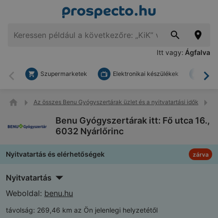
Itt vagy:
Ágfalva
Szupermarketek
Elektronikai készülékek
Bark
Vissza
To
Az összes Benu Gyógyszertárak üzlet és a nyitvatartási idők
B
Benu Gyógyszertárak itt: Fő utca 16.,
6032 Nyárlőrinc
Nyitvatartás és elérhetőségek
zárva
Nyitvatartás
Weboldal:
benu.hu
távolság:
269,46 km az Ön jelenlegi helyzetétől