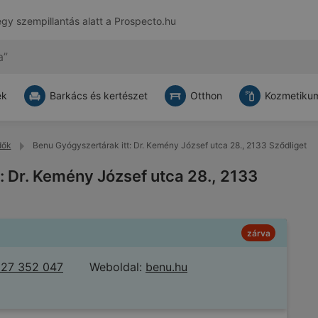
egy szempillantás alatt a
Prospecto.hu
ek
Barkács és kertészet
Otthon
Kozmetikum
dők
Benu Gyógyszertárak itt: Dr. Kemény József utca 28., 2133 Sződliget
: Dr. Kemény József utca 28., 2133
zárva
 27 352 047
Weboldal:
benu.hu