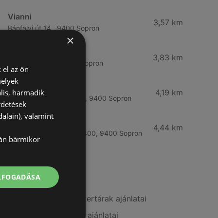
Vianni
3,57 km
Bánfalvi út 14., 9400 Sopron
×
Rossmann
3,83 km
Bánfalvi út 6-8., 9400 Sopron
 el az ön
melyek
Rossmann
lis, harmadik
4,19 km
Kodály Zoltán tér 16. 16., 9400 Sopron
rdetések
alain), valamint
dm
4,44 km
Lackner Kristóf u. 35, 9400, 9400 Sopron
lán bármikor
További linkek
ELFOGADÁSA
A(z) Benu Gyógyszertárak ajánlatai
A(z) goods market ajánlatai