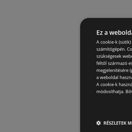
Ez a webolda
A cookie-k (sütik
számítógépén. Co
szükségesek webo
féltől származó e
megjelenítésére 
a weboldal haszn
A cookie-k haszn
módosíthatja.
Bő
RÉSZLETEK M