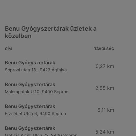
Benu Gyógyszertárak üzletek a
közelben
CÍM
TÁVOLSÁG
Benu Gyógyszertárak
0,27 km
Soproni utca 18., 9423 Ágfalva
Benu Gyógyszertárak
2,55 km
Malompatak U.10, 9400 Sopron
Benu Gyógyszertárak
5,11 km
Erzsébet Utca 6, 9400 Sopron
Benu Gyógyszertárak
5,24 km
Mátyás Király Utca 23, 9400 Sopron