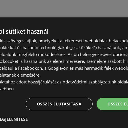
l sütiket használ
) kis szöveges fájlok, amelyeket a felkeresett weboldalak helyeznek
okie-kat és hasonló technológiákat („eszközöket”) használunk, a
ldalunk megfelelő működéséhez. Az ön beleegyezésével opcioná
szközöket is használunk az elérés mérésére, személyre szabott hi
(például a Facebookon, a Google-on és más harmadik felek webold
álatának elemzésére.
álatához adott hozzájárulását az Adatvédelmi szabályzatunk olda
vebben
ÖSSZES ELUTASÍTÁSA
ÖSSZES 
EGJELENÍTÉSE