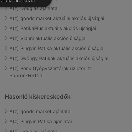
RED BY COOKIESCRIPT
A(z) Douglas ajánlatai
A(z) goods market aktuális akciós újságjai
A(z) PatikaPlus aktuális akciós újságjai
A(z) Vianni aktuális akciós újságjai
A(z) Pingvin Patika aktuális akciós újságjai
A(z) Gyöngy Patikak aktuális akciós újságjai
A(z) Benu Gyógyszertárak üzletei itt:
Sopron-Fertődi
Hasonló kiskereskedők
A(z) goods market ajánlatai
A(z) Pingvin Patika ajánlatai
A(z) Douglas ajánlatai