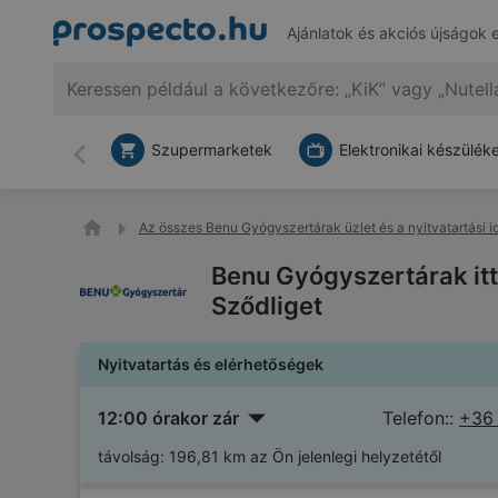
Ajánlatok és akciós újságok 
Szupermarketek
Elektronikai készülék
Vissza
Az összes Benu Gyógyszertárak üzlet és a nyitvatartási i
Benu Gyógyszertárak itt
Sződliget
Nyitvatartás és elérhetőségek
12:00 órakor zár
Telefon::
+36
távolság:
196,81 km az Ön jelenlegi helyzetétől