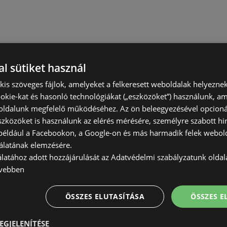
l sütiket használ
) kis szöveges fájlok, amelyeket a felkeresett weboldalak helyeznek
okie-kat és hasonló technológiákat („eszközöket”) használunk, a
ldalunk megfelelő működéséhez. Az ön beleegyezésével opcioná
szközöket is használunk az elérés mérésére, személyre szabott hi
(például a Facebookon, a Google-on és más harmadik felek webold
álatának elemzésére.
álatához adott hozzájárulását az Adatvédelmi szabályzatunk olda
vebben
ÖSSZES ELUTASÍTÁSA
ÖSSZES 
EGJELENÍTÉSE