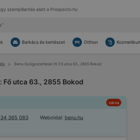
egy szempillantás alatt a
Prospecto.hu
ek
Barkács és kertészet
Otthon
Kozmetikum
dők
Benu Gyógyszertárak itt: Fő utca 63., 2855 Bokod
: Fő utca 63., 2855 Bokod
zárva
 34 365 083
Weboldal:
benu.hu