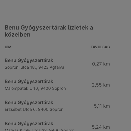
Benu Gyógyszertárak üzletek a
közelben
CÍM
TÁVOLSÁG
Benu Gyógyszertárak
0,27 km
Soproni utca 18., 9423 Ágfalva
Benu Gyógyszertárak
2,55 km
Malompatak U.10, 9400 Sopron
Benu Gyógyszertárak
5,11 km
Erzsébet Utca 6, 9400 Sopron
Benu Gyógyszertárak
5,24 km
Mátyás Király Utca 23, 9400 Sopron