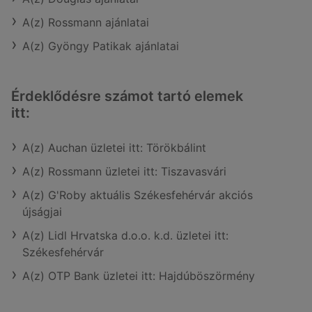
A(z) Rossmann ajánlatai
A(z) Gyöngy Patikak ajánlatai
Érdeklődésre számot tartó elemek
itt:
A(z) Auchan üzletei itt: Törökbálint
A(z) Rossmann üzletei itt: Tiszavasvári
A(z) G'Roby aktuális Székesfehérvár akciós
újságjai
A(z) Lidl Hrvatska d.o.o. k.d. üzletei itt:
Székesfehérvár
A(z) OTP Bank üzletei itt: Hajdúböszörmény