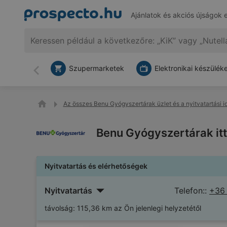
Ajánlatok és akciós újságok 
Szupermarketek
Elektronikai készülék
Vissza
Az összes Benu Gyógyszertárak üzlet és a nyitvatartási i
Benu Gyógyszertárak itt
Nyitvatartás és elérhetőségek
Nyitvatartás
Telefon::
+36
távolság:
115,36 km az Ön jelenlegi helyzetétől