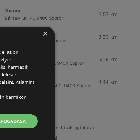
Vianni
3,57 km
Bánfalvi út 14., 9400 Sopron
×
Rossmann
3,83 km
Bánfalvi út 6-8., 9400 Sopron
 el az ön
Rossmann
melyek
4,19 km
Kodály Zoltán tér 16. 16., 9400 Sopron
lis, harmadik
rdetések
dm
alain), valamint
4,44 km
Lackner Kristóf u. 35, 9400, 9400 Sopron
lán bármikor
További linkek
ELFOGADÁSA
A(z) Benu Gyógyszertárak ajánlatai
A(z) Vianni ajánlatai