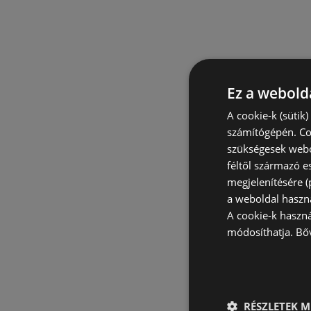
Ez a webolda
A cookie-k (sütik
számítógépén. Co
szükségesek webo
féltől származó e
megjelenítésére 
a weboldal haszn
A cookie-k haszn
módosíthatja.
Bő
RÉSZLETEK M