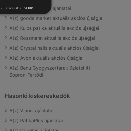
A(z) goods market ajánlatai
RED BY COOKIESCRIPT
A(z) goods market aktuális akciós újságjai
A(z) Kulcs patika aktuális akciós újságjai
A(z) Rossmann aktuális akciós újságjai
A(z) Crystal nails aktuális akciós újságjai
A(z) Avon aktuális akciós újságjai
A(z) Benu Gyógyszertárak üzletei itt:
Sopron-Fertődi
Hasonló kiskereskedők
A(z) Vianni ajánlatai
A(z) PatikaPlus ajánlatai
A(z) Douglas ajánlatai