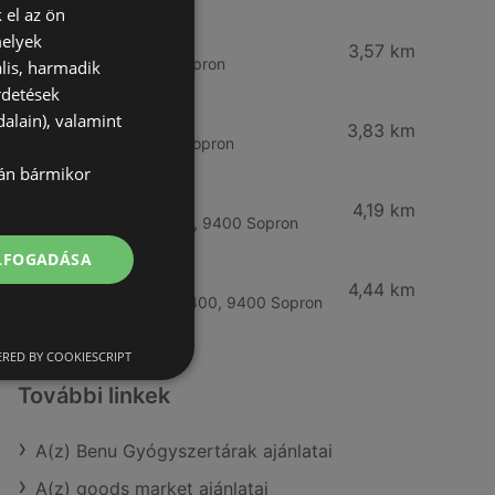
 el az ön
Vianni
melyek
3,57 km
Bánfalvi út 14., 9400 Sopron
lis, harmadik
rdetések
Rossmann
alain), valamint
3,83 km
Bánfalvi út 6-8., 9400 Sopron
lán bármikor
Rossmann
4,19 km
Kodály Zoltán tér 16. 16., 9400 Sopron
ELFOGADÁSA
dm
4,44 km
Lackner Kristóf u. 35, 9400, 9400 Sopron
RED BY COOKIESCRIPT
További linkek
A(z) Benu Gyógyszertárak ajánlatai
A(z) goods market ajánlatai