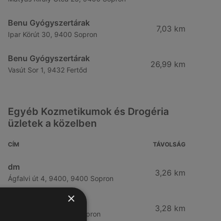
Benu Gyógyszertárak
7,03 km
Ipar Körút 30, 9400 Sopron
Benu Gyógyszertárak
26,99 km
Vasút Sor 1, 9432 Fertőd
Egyéb Kozmetikumok és Drogéria
üzletek a közelben
CÍM
TÁVOLSÁG
dm
3,26 km
Ágfalvi út 4, 9400, 9400 Sopron
×
dm
3,28 km
Besenyő u. 23, 9400 Sopron