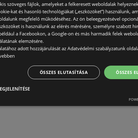
) kis szöveges fájlok, amelyeket a felkeresett weboldalak helyeznek
okie-kat és hasonló technológiákat („eszközöket”) használunk, a
ldalunk megfelelő működéséhez. Az ön beleegyezésével opcioná
szközöket is használunk az elérés mérésére, személyre szabott hi
(például a Facebookon, a Google-on és más harmadik felek webold
álatának elemzésére.
álatához adott hozzájárulását az Adatvédelmi szabályzatunk olda
vebben
ÖSSZES ELUTASÍTÁSA
ÖSSZES 
EGJELENÍTÉSE
POWE