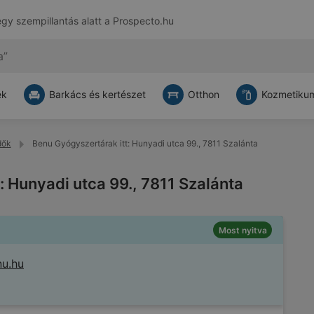
egy szempillantás alatt a
Prospecto.hu
ek
Barkács és kertészet
Otthon
Kozmetikum
dők
Benu Gyógyszertárak itt: Hunyadi utca 99., 7811 Szalánta
: Hunyadi utca 99., 7811 Szalánta
Most nyitva
nu.hu