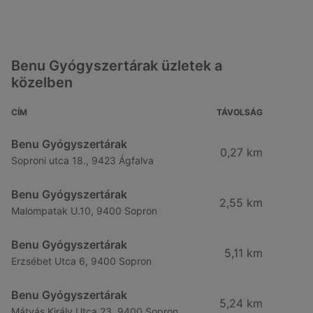
Benu Gyógyszertárak üzletek a
közelben
CÍM
TÁVOLSÁG
Benu Gyógyszertárak
0,27 km
Soproni utca 18., 9423 Ágfalva
Benu Gyógyszertárak
2,55 km
Malompatak U.10, 9400 Sopron
Benu Gyógyszertárak
5,11 km
Erzsébet Utca 6, 9400 Sopron
Benu Gyógyszertárak
5,24 km
Mátyás Király Utca 23, 9400 Sopron