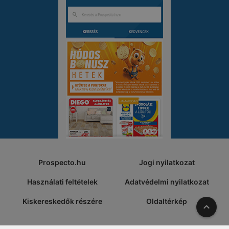
Prospecto.hu
Jogi nyilatkozat
Használati feltételek
Adatvédelmi nyilatkozat
Kiskereskedők részére
Oldaltérkép
A tete