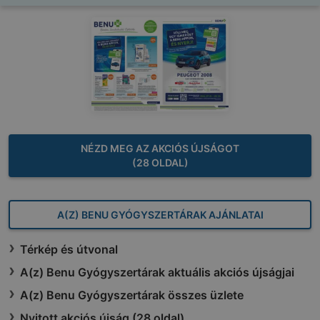
NÉZD MEG AZ AKCIÓS ÚJSÁGOT
(28 OLDAL)
A(Z) BENU GYÓGYSZERTÁRAK AJÁNLATAI
Térkép és útvonal
A(z) Benu Gyógyszertárak aktuális akciós újságjai
A(z) Benu Gyógyszertárak összes üzlete
Nyitott akciós újság (28 oldal)