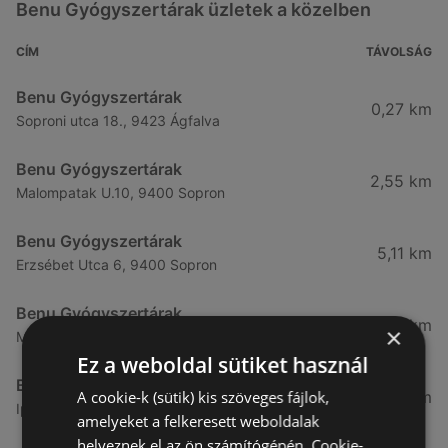
Benu Gyógyszertárak üzletek a közelben
CÍM
TÁVOLSÁG
Benu Gyógyszertárak
0,27 km
Soproni utca 18., 9423 Ágfalva
Benu Gyógyszertárak
2,55 km
Malompatak U.10, 9400 Sopron
Benu Gyógyszertárak
5,11 km
Erzsébet Utca 6, 9400 Sopron
Benu Gyógyszertárak
5,24 km
×
Mátyás Király Utca 23, 9400 Sopron
Ez a weboldal sütiket használ
Benu Gyógyszertárak
A cookie-k (sütik) kis szöveges fájlok,
7,03 km
Ipar Körút 30, 9400 Sopron
amelyeket a felkeresett weboldalak
helyeznek el az ön számítógépén. Cookie-