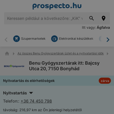
Itt vagy:
Ágfalva
Szupermarketek
Elektronikai készülékek
Bark
Vissza
To
Az összes Benu Gyógyszertárak üzlet és a nyitvatartási idők
B
Benu Gyógyszertárak itt: Bajcsy
Utca 20, 7150 Bonyhád
Nyitvatartás és elérhetőségek
zárva
Nyitvatartás
Telefon::
+36 74 450 798
távolság:
216,97 km az Ön jelenlegi helyzetétől