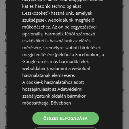
Benu Gyógyszertárak
kat és hasonló technológiákat
26,99 km
Vasút Sor 1, 9432 Fertőd
(„eszközöket”) használunk, amelyek
szükségesek weboldalunk megfelelő
működéséhez. Az ön beleegyezésével
Egyéb Kozmetikumok és Drogéria üzletek a
opcionális, harmadik féltől származó
közelben
eszközöket is használunk az elérés
mérésére, személyre szabott hirdetések
CÍM
TÁVOLSÁG
megjelenítésére (például a Facebookon, a
Google-on és más harmadik felek
dm
weboldalain), valamint a weboldal
3,26 km
Ágfalvi út 4, 9400, 9400 Sopron
használatának elemzésére.
A cookie-k használatához adott
dm
hozzájárulását az Adatvédelmi
3,28 km
Besenyő u. 23, 9400 Sopron
szabályzatunk oldalán bármikor
módosíthatja.
Bővebben
Vianni
3,57 km
Bánfalvi út 14., 9400 Sopron
ÖSSZES ELFOGADÁSA
Rossmann