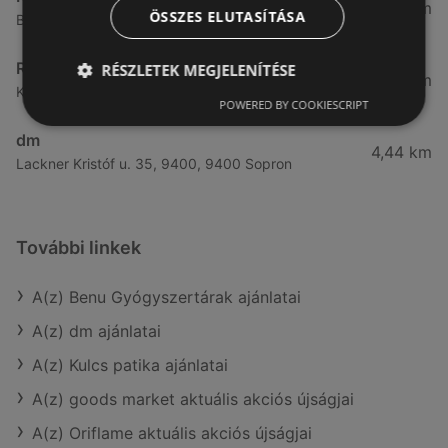
3,83 km
ÖSSZES ELUTASÍTÁSA
Bánfalvi út 6-8., 9400 Sopron
Rossmann
RÉSZLETEK MEGJELENÍTÉSE
4,19 km
Kodály Zoltán tér 16. 16., 9400 Sopron
POWERED BY COOKIESCRIPT
dm
4,44 km
Lackner Kristóf u. 35, 9400, 9400 Sopron
További linkek
A(z) Benu Gyógyszertárak ajánlatai
A(z) dm ajánlatai
A(z) Kulcs patika ajánlatai
A(z) goods market aktuális akciós újságjai
A(z) Oriflame aktuális akciós újságjai