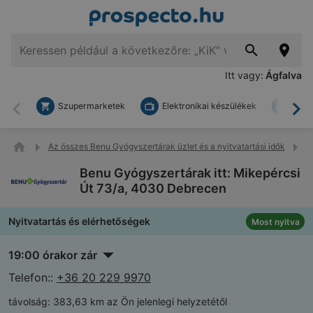
Itt vagy:
Ágfalva
Szupermarketek
Elektronikai készülékek
Bark
Vissza
To
Az összes Benu Gyógyszertárak üzlet és a nyitvatartási idők
B
Benu Gyógyszertárak itt: Mikepércsi
Út 73/a, 4030 Debrecen
Nyitvatartás és elérhetőségek
Most nyitva
19:00 órakor zár
Telefon::
+36 20 229 9970
távolság:
383,63 km az Ön jelenlegi helyzetétől