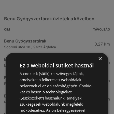
Benu Gyógyszertárak üzletek a közelben
CÍM
TÁVOLSÁG
Benu Gyógyszertárak
0,27 km
Soproni utca 18., 9423 Ágfalva
×
Benu Gyógyszertárak
2,55 km
Ez a weboldal sütiket használ
Malompatak U.10, 9400 Sopron
A cookie-k (sütik) kis szöveges fájlok,
Benu Gyógyszertárak
amelyeket a felkeresett weboldalak
5,11 km
Erzsébet Utca 6, 9400 Sopron
helyeznek el az ön számítógépén. Cookie-
kat és hasonló technológiákat
Benu Gyógyszertárak
(„eszközöket”) használunk, amelyek
5,24 km
Mátyás Király Utca 23, 9400 Sopron
szükségesek weboldalunk megfelelő
működéséhez. Az ön beleegyezésével