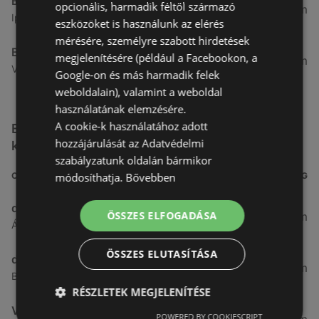
Benu Gyógyszertárak
opcionális, harmadik féltől származó
7,03 km
Ipar Körút 30, 9400 Sopron
eszközöket is használunk az elérés
mérésére, személyre szabott hirdetések
Benu Gyógyszertárak
megjelenítésére (például a Facebookon, a
26,99 km
Vasút Sor 1, 9432 Fertőd
Google-on és más harmadik felek
weboldalain), valamint a weboldal
használatának elemzésére.
A cookie-k használatához adott
Egyéb Kozmetikumok és Drogéria üzletek a
hozzájárulását az Adatvédelmi
közelben
szabályzatunk oldalán bármikor
módosíthatja.
Bővebben
CÍM
TÁVOLSÁG
dm
ÖSSZES ELFOGADÁSA
3,26 km
Ágfalvi út 4, 9400, 9400 Sopron
ÖSSZES ELUTASÍTÁSA
dm
3,28 km
Besenyő u. 23, 9400 Sopron
RÉSZLETEK MEGJELENÍTÉSE
Vianni
POWERED BY COOKIESCRIPT