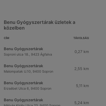
Benu Gyógyszertárak üzletek a
közelben
CÍM
TÁVOLSÁG
Benu Gyógyszertárak
0,27 km
Soproni utca 18., 9423 Ágfalva
Benu Gyógyszertárak
2,55 km
Malompatak U.10, 9400 Sopron
Benu Gyógyszertárak
5,11 km
Erzsébet Utca 6, 9400 Sopron
Benu Gyógyszertárak
5,24 km
Mátyás Király Utca 23, 9400 Sopron