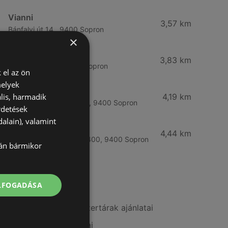
Vianni
3,57 km
Bánfalvi út 14., 9400 Sopron
×
Rossmann
3,83 km
Bánfalvi út 6-8., 9400 Sopron
 el az ön
melyek
Rossmann
lis, harmadik
4,19 km
Kodály Zoltán tér 16. 16., 9400 Sopron
rdetések
alain), valamint
dm
4,44 km
Lackner Kristóf u. 35, 9400, 9400 Sopron
lán bármikor
További linkek
ELFOGADÁSA
A(z) Benu Gyógyszertárak ajánlatai
A(z) Vianni ajánlatai