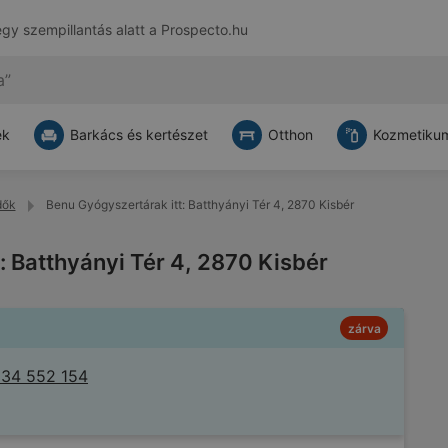
egy szempillantás alatt a
Prospecto.hu
ek
Barkács és kertészet
Otthon
Kozmetikum
dők
Benu Gyógyszertárak itt: Batthyányi Tér 4, 2870 Kisbér
: Batthyányi Tér 4, 2870 Kisbér
zárva
 34 552 154