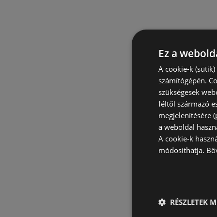
Ez a webolda
A cookie-k (sütik
számítógépén. Co
szükségesek webo
féltől származó e
megjelenítésére 
a weboldal haszn
A cookie-k haszn
módosíthatja.
Bő
RÉSZLETEK M