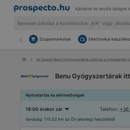
Ajánlatok és akciós újságok 
Szupermarketek
Elektronikai készülék
Vissza
Az összes Benu Gyógyszertárak üzlet és a nyitvatartási i
Benu Gyógyszertárak itt
Nyitvatartás és elérhetőségek
18:00 órakor zár
Telefon::
+36
távolság:
115,02 km az Ön jelenlegi helyzetétől