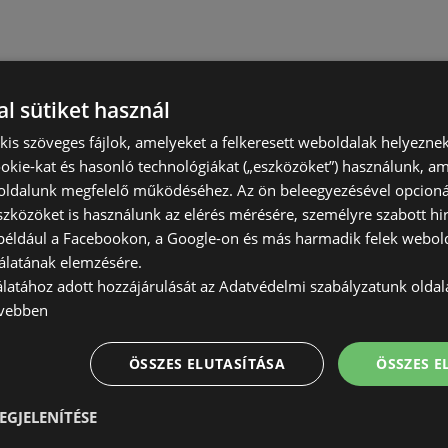
l sütiket használ
) kis szöveges fájlok, amelyeket a felkeresett weboldalak helyeznek
okie-kat és hasonló technológiákat („eszközöket”) használunk, a
ldalunk megfelelő működéséhez. Az ön beleegyezésével opcioná
szközöket is használunk az elérés mérésére, személyre szabott hi
(például a Facebookon, a Google-on és más harmadik felek webold
álatának elemzésére.
álatához adott hozzájárulását az Adatvédelmi szabályzatunk olda
vebben
ÖSSZES ELUTASÍTÁSA
ÖSSZES 
EGJELENÍTÉSE