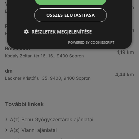
Vianni
3,57 km
Bánfalvi út 14., 9400 Sopron
ÖSSZES ELUTASÍTÁSA
Rossmann
3,83 km
RÉSZLETEK MEGJELENÍTÉSE
Bánfalvi út 6-8., 9400 Sopron
POWERED BY COOKIESCRIPT
Rossmann
4,19 km
Kodály Zoltán tér 16. 16., 9400 Sopron
dm
4,44 km
Lackner Kristóf u. 35, 9400, 9400 Sopron
További linkek
A(z) Benu Gyógyszertárak ajánlatai
A(z) Vianni ajánlatai