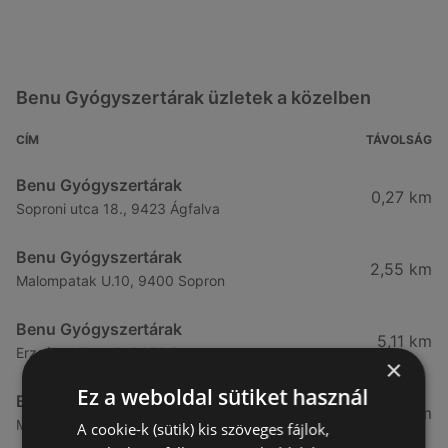
Benu Gyógyszertárak üzletek a közelben
CÍM
TÁVOLSÁG
Benu Gyógyszertárak
0,27 km
Soproni utca 18., 9423 Ágfalva
Benu Gyógyszertárak
2,55 km
Malompatak U.10, 9400 Sopron
Benu Gyógyszertárak
5,11 km
Erzsébet Utca 6, 9400 Sopron
×
Ez a weboldal sütiket használ
Benu Gyógyszertárak
5,24 km
Mátyás Király Utca 23, 9400 Sopron
A cookie-k (sütik) kis szöveges fájlok,