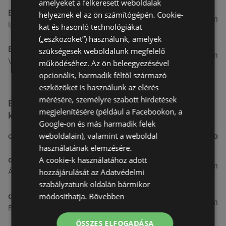
amelyeket a felkeresett weboldalak
Benu Gyógyszertárak
helyeznek el az ön számítógépén. Cookie-
7,03 km
Ipar Körút 30, 9400 Sopron
kat és hasonló technológiákat
(„eszközöket”) használunk, amelyek
Benu Gyógyszertárak
szükségesek weboldalunk megfelelő
26,99 km
Vasút Sor 1, 9432 Fertőd
működéséhez. Az ön beleegyezésével
opcionális, harmadik féltől származó
eszközöket is használunk az elérés
mérésére, személyre szabott hirdetések
Egyéb Kozmetikumok és Drogéria üzletek a
megjelenítésére (például a Facebookon, a
közelben
Google-on és más harmadik felek
weboldalain), valamint a weboldal
CÍM
TÁVOLSÁG
használatának elemzésére.
dm
A cookie-k használatához adott
3,26 km
hozzájárulását az Adatvédelmi
Ágfalvi út 4, 9400, 9400 Sopron
szabályzatunk oldalán bármikor
dm
módosíthatja.
Bővebben
3,28 km
Besenyő u. 23, 9400 Sopron
ÖSSZES ELFOGADÁSA