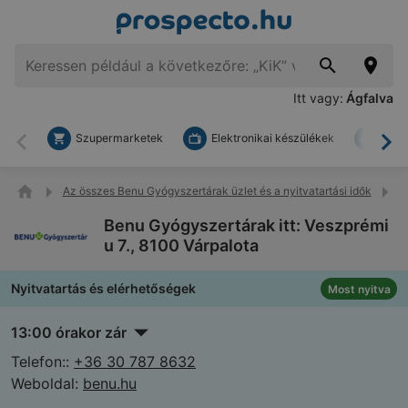
Itt vagy:
Ágfalva
Szupermarketek
Elektronikai készülékek
Bark
Vissza
To
Az összes Benu Gyógyszertárak üzlet és a nyitvatartási idők
B
Benu Gyógyszertárak itt: Veszprémi
u 7., 8100 Várpalota
Nyitvatartás és elérhetőségek
Most nyitva
13:00 órakor zár
Telefon::
+36 30 787 8632
Weboldal:
benu.hu