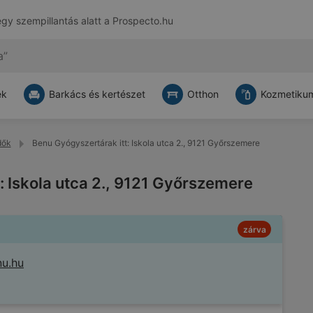
egy szempillantás alatt a
Prospecto.hu
ek
Barkács és kertészet
Otthon
Kozmetikum
dők
Benu Gyógyszertárak itt: Iskola utca 2., 9121 Győrszemere
: Iskola utca 2., 9121 Győrszemere
zárva
nu.hu