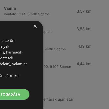
Vianni
3,57 km
Bánfalvi út 14., 9400 Sopron
×
Rossmann
3,83 km
Bánfalvi út 6-8., 9400 Sopron
 el az ön
Rossmann
melyek
4,19 km
Kodály Zoltán tér 16. 16., 9400 Sopron
lis, harmadik
rdetések
dm
alain), valamint
4,44 km
Lackner Kristóf u. 35, 9400, 9400 Sopron
lán bármikor
További linkek
ELFOGADÁSA
A(z) Benu Gyógyszertárak ajánlatai
A(z) Vianni ajánlatai