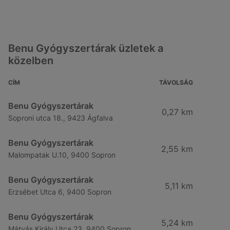
Benu Gyógyszertárak üzletek a
közelben
CÍM
TÁVOLSÁG
Benu Gyógyszertárak
0,27 km
Soproni utca 18., 9423 Ágfalva
Benu Gyógyszertárak
2,55 km
Malompatak U.10, 9400 Sopron
Benu Gyógyszertárak
5,11 km
Erzsébet Utca 6, 9400 Sopron
Benu Gyógyszertárak
5,24 km
Mátyás Király Utca 23, 9400 Sopron