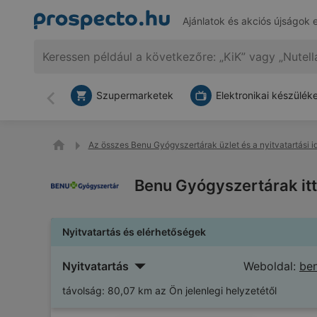
Ajánlatok és akciós újságok 
Szupermarketek
Elektronikai készülék
Vissza
Az összes Benu Gyógyszertárak üzlet és a nyitvatartási i
Benu Gyógyszertárak itt
Nyitvatartás és elérhetőségek
Nyitvatartás
Weboldal:
be
távolság:
80,07 km az Ön jelenlegi helyzetétől