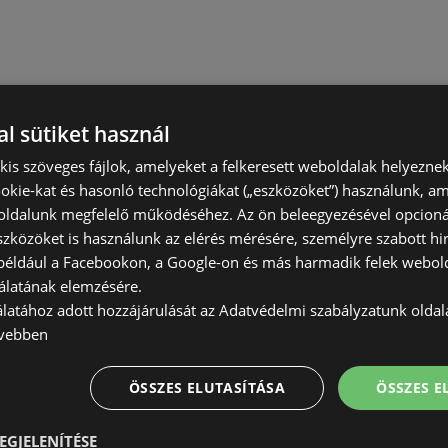
l sütiket használ
) kis szöveges fájlok, amelyeket a felkeresett weboldalak helyeznek
okie-kat és hasonló technológiákat („eszközöket”) használunk, a
ldalunk megfelelő működéséhez. Az ön beleegyezésével opcioná
szközöket is használunk az elérés mérésére, személyre szabott hi
(például a Facebookon, a Google-on és más harmadik felek webold
álatának elemzésére.
álatához adott hozzájárulását az Adatvédelmi szabályzatunk olda
vebben
ÖSSZES ELUTASÍTÁSA
ÖSSZES 
EGJELENÍTÉSE