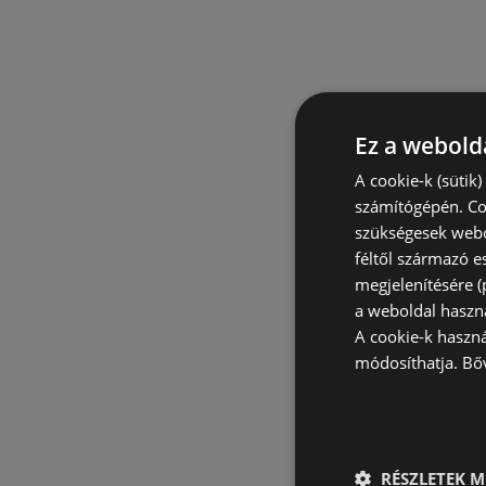
Ez a webolda
A cookie-k (sütik
számítógépén. Co
szükségesek webo
féltől származó e
megjelenítésére 
a weboldal haszn
A cookie-k haszn
módosíthatja.
Bő
RÉSZLETEK M