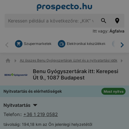
Itt vagy:
Ágfalva
Szupermarketek
Elektronikai készülékek
Bark
Vissza
To
Az összes Benu Gyógyszertárak üzlet és a nyitvatartási idők
B
Benu Gyógyszertárak itt: Kerepesi
Út 9., 1087 Budapest
Nyitvatartás és elérhetőségek
Most nyitva
Nyitvatartás
Telefon::
+36 1 219 0582
távolság:
194,18 km az Ön jelenlegi helyzetétől