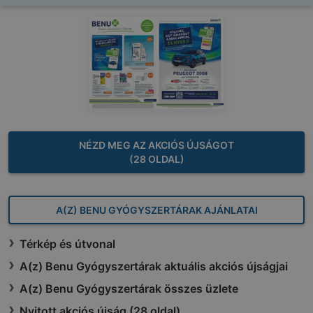
NÉZD MEG AZ AKCIÓS ÚJSÁGOT
(28 OLDAL)
A(Z) BENU GYÓGYSZERTÁRAK AJÁNLATAI
Térkép és útvonal
A(z) Benu Gyógyszertárak aktuális akciós újságjai
A(z) Benu Gyógyszertárak összes üzlete
Nyitott akciós újság (28 oldal)