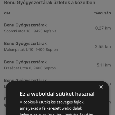
Benu Gyógyszertárak üzletek a közelben
CÍM
TÁVOLSÁG
Benu Gyógyszertárak
0,27 km
Soproni utca 18., 9423 Ágfalva
Benu Gyógyszertárak
2,55 km
Malompatak U.10, 9400 Sopron
Benu Gyógyszertárak
5,11 km
Erzsébet Utca 6, 9400 Sopron
Benu Gyógyszertárak
5,24 km
×
Mátyás Király Utca 23, 9400 Sopron
Ez a weboldal sütiket használ
Benu Gyógyszertárak
A cookie-k (sütik) kis szöveges fájlok,
7,03 km
Ipar Körút 30, 9400 Sopron
amelyeket a felkeresett weboldalak
helyeznek el az ön számítógépén. Cookie-