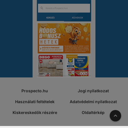
Prospecto.hu
Jogi nyilatkozat
Használati feltételek
Adatvédelmi nyilatkozat
Kiskereskedők részére
Oldaltérkép
A tete