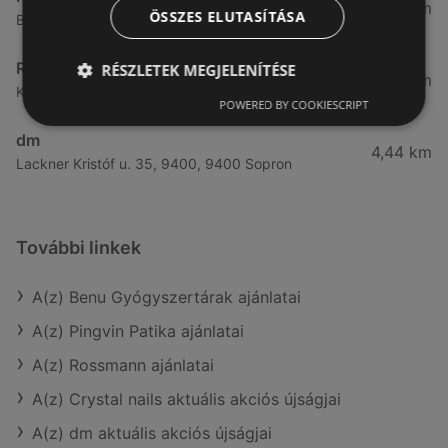
3,83 km
ÖSSZES ELUTASÍTÁSA
Bánfalvi út 6-8., 9400 Sopron
Rossmann
RÉSZLETEK MEGJELENÍTÉSE
4,19 km
Kodály Zoltán tér 16. 16., 9400 Sopron
POWERED BY COOKIESCRIPT
dm
4,44 km
Lackner Kristóf u. 35, 9400, 9400 Sopron
További linkek
A(z) Benu Gyógyszertárak ajánlatai
A(z) Pingvin Patika ajánlatai
A(z) Rossmann ajánlatai
A(z) Crystal nails aktuális akciós újságjai
A(z) dm aktuális akciós újságjai