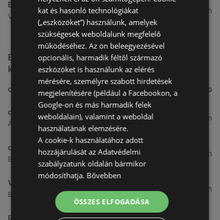
Benu Gyógyszertárak
kat és hasonló technológiákat
26,99 km
Vasút Sor 1, 9432 Fertőd
(„eszközöket”) használunk, amelyek
szükségesek weboldalunk megfelelő
működéséhez. Az ön beleegyezésével
Egyéb Kozmetikumok és Drogéria üzletek a
opcionális, harmadik féltől származó
közelben
eszközöket is használunk az elérés
mérésére, személyre szabott hirdetések
CÍM
TÁVOLSÁG
megjelenítésére (például a Facebookon, a
Google-on és más harmadik felek
dm
weboldalain), valamint a weboldal
3,26 km
Ágfalvi út 4, 9400, 9400 Sopron
használatának elemzésére.
A cookie-k használatához adott
dm
hozzájárulását az Adatvédelmi
3,28 km
Besenyő u. 23, 9400 Sopron
szabályzatunk oldalán bármikor
módosíthatja.
Bővebben
Vianni
3,57 km
Bánfalvi út 14., 9400 Sopron
ÖSSZES ELFOGADÁSA
Rossmann