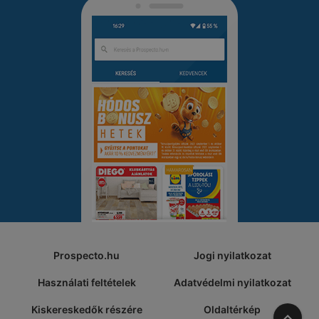
Prospecto.hu
Jogi nyilatkozat
Használati feltételek
Adatvédelmi nyilatkozat
Kiskereskedők részére
Oldaltérkép
A tete