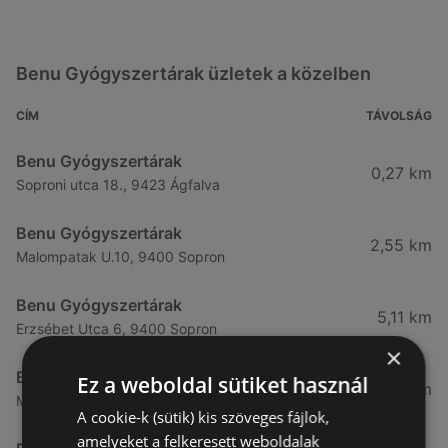
Benu Gyógyszertárak üzletek a közelben
CÍM
TÁVOLSÁG
Benu Gyógyszertárak
0,27 km
Soproni utca 18., 9423 Ágfalva
Benu Gyógyszertárak
2,55 km
Malompatak U.10, 9400 Sopron
Benu Gyógyszertárak
5,11 km
Erzsébet Utca 6, 9400 Sopron
×
Benu Gyógyszertárak
Ez a weboldal sütiket használ
5,24 km
Mátyás Király Utca 23, 9400 Sopron
A cookie-k (sütik) kis szöveges fájlok,
amelyeket a felkeresett weboldalak