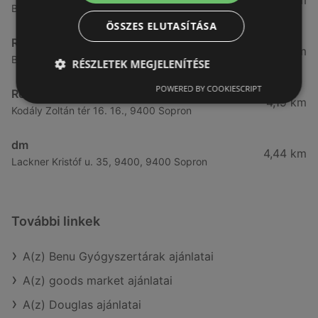
3,57 km
Bánfalvi út 14., 9400 Sopron
ÖSSZES ELUTASÍTÁSA
Rossmann
3,83 km
Bánfalvi út 6-8., 9400 Sopron
RÉSZLETEK MEGJELENÍTÉSE
POWERED BY COOKIESCRIPT
Rossmann
4,19 km
Kodály Zoltán tér 16. 16., 9400 Sopron
dm
4,44 km
Lackner Kristóf u. 35, 9400, 9400 Sopron
További linkek
A(z) Benu Gyógyszertárak ajánlatai
A(z) goods market ajánlatai
A(z) Douglas ajánlatai