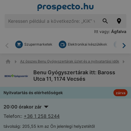
Itt vagy:
Ágfalva
Szupermarketek
Elektronikai készülékek
Bark
Vissza
To
Az összes Benu Gyógyszertárak üzlet és a nyitvatartási idők
B
Benu Gyógyszertárak itt: Baross
Utca 11, 1174 Vecsés
Nyitvatartás és elérhetőségek
zárva
20:00 órakor zár
Telefon::
+36 1 258 5244
távolság:
205,55 km az Ön jelenlegi helyzetétől