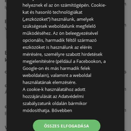
Benu Gyógyszertárak
7,03 km
helyeznek el az ön számítógépén. Cookie-
Ipar Körút 30, 9400 Sopron
kat és hasonló technológiákat
(„eszközöket”) használunk, amelyek
Benu Gyógyszertárak
26,99 km
szükségesek weboldalunk megfelelő
Vasút Sor 1, 9432 Fertőd
működéséhez. Az ön beleegyezésével
opcionális, harmadik féltől származó
eszközöket is használunk az elérés
Egyéb Kozmetikumok és Drogéria üzletek a
mérésére, személyre szabott hirdetések
közelben
megjelenítésére (például a Facebookon, a
Google-on és más harmadik felek
CÍM
TÁVOLSÁG
weboldalain), valamint a weboldal
használatának elemzésére.
dm
3,26 km
A cookie-k használatához adott
Ágfalvi út 4, 9400, 9400 Sopron
hozzájárulását az Adatvédelmi
szabályzatunk oldalán bármikor
dm
3,28 km
módosíthatja.
Bővebben
Besenyő u. 23, 9400 Sopron
ÖSSZES ELFOGADÁSA
Vianni