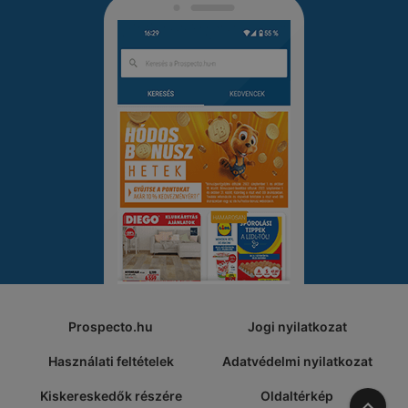
Prospecto.hu
Jogi nyilatkozat
Használati feltételek
Adatvédelmi nyilatkozat
Kiskereskedők részére
Oldaltérkép
A tete