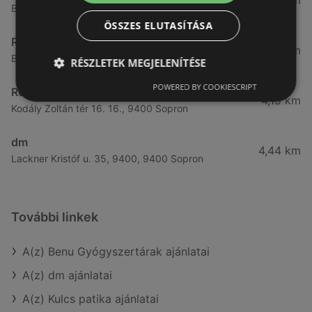
3,57 km
Bánfalvi út 14., 9400 Sopron
ÖSSZES ELUTASÍTÁSA
Rossmann
3,83 km
Bánfalvi út 6-8., 9400 Sopron
RÉSZLETEK MEGJELENÍTÉSE
POWERED BY COOKIESCRIPT
Rossmann
4,19 km
Kodály Zoltán tér 16. 16., 9400 Sopron
dm
4,44 km
Lackner Kristóf u. 35, 9400, 9400 Sopron
További linkek
A(z) Benu Gyógyszertárak ajánlatai
A(z) dm ajánlatai
A(z) Kulcs patika ajánlatai