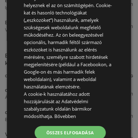
Benu Gyógyszertárak
7,03 km
helyeznek el az ön számítógépén. Cookie-
Ipar Körút 30, 9400 Sopron
kat és hasonló technológiákat
(„eszközöket”) használunk, amelyek
Benu Gyógyszertárak
26,99 km
szükségesek weboldalunk megfelelő
Vasút Sor 1, 9432 Fertőd
működéséhez. Az ön beleegyezésével
opcionális, harmadik féltől származó
eszközöket is használunk az elérés
Egyéb Kozmetikumok és Drogéria üzletek a
mérésére, személyre szabott hirdetések
közelben
megjelenítésére (például a Facebookon, a
Google-on és más harmadik felek
CÍM
TÁVOLSÁG
weboldalain), valamint a weboldal
használatának elemzésére.
dm
3,26 km
A cookie-k használatához adott
Ágfalvi út 4, 9400, 9400 Sopron
hozzájárulását az Adatvédelmi
szabályzatunk oldalán bármikor
dm
3,28 km
módosíthatja.
Bővebben
Besenyő u. 23, 9400 Sopron
ÖSSZES ELFOGADÁSA
Vianni