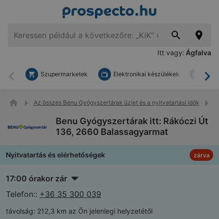
Itt vagy:
Ágfalva
Szupermarketek
Elektronikai készülékek
Bark
Vissza
To
Az összes Benu Gyógyszertárak üzlet és a nyitvatartási idők
B
Benu Gyógyszertárak itt: Rákóczi Út
136, 2660 Balassagyarmat
Nyitvatartás és elérhetőségek
zárva
17:00 órakor zár
Telefon::
+36 35 300 039
távolság:
212,3 km az Ön jelenlegi helyzetétől