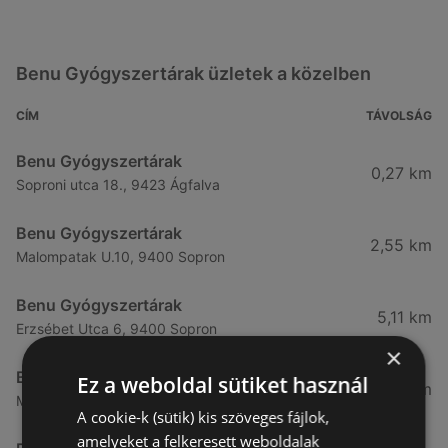
Benu Gyógyszertárak üzletek a közelben
CÍM
TÁVOLSÁG
Benu Gyógyszertárak
0,27 km
Soproni utca 18., 9423 Ágfalva
Benu Gyógyszertárak
2,55 km
Malompatak U.10, 9400 Sopron
Benu Gyógyszertárak
5,11 km
Erzsébet Utca 6, 9400 Sopron
×
Benu Gyógyszertárak
Ez a weboldal sütiket használ
5,24 km
Mátyás Király Utca 23, 9400 Sopron
A cookie-k (sütik) kis szöveges fájlok,
amelyeket a felkeresett weboldalak