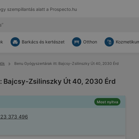
egy szempillantás alatt a
Prospecto.hu
ek
Barkács és kertészet
Otthon
Kozmetikum
dők
Benu Gyógyszertárak itt: Bajcsy-Zsilinszky Út 40, 2030 Érd
: Bajcsy-Zsilinszky Út 40, 2030 Érd
Most nyitva
 23 373 496