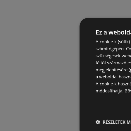
Ez a webolda
A cookie-k (sütik
számítógépén. Co
szükségesek webo
féltől származó e
megjelenítésére 
a weboldal haszn
A cookie-k haszn
módosíthatja.
Bő
RÉSZLETEK M