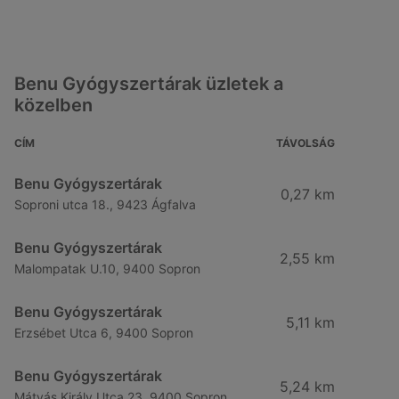
Benu Gyógyszertárak üzletek a
közelben
CÍM
TÁVOLSÁG
Benu Gyógyszertárak
0,27 km
Soproni utca 18., 9423 Ágfalva
Benu Gyógyszertárak
2,55 km
Malompatak U.10, 9400 Sopron
Benu Gyógyszertárak
5,11 km
Erzsébet Utca 6, 9400 Sopron
Benu Gyógyszertárak
5,24 km
Mátyás Király Utca 23, 9400 Sopron