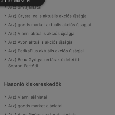
RED BY COOKIESCRIPT
A(z) dm ajánlatai
A(z) Crystal nails aktuális akciós újságjai
A(z) goods market aktuális akciós újságjai
A(z) Vianni aktuális akciós újságjai
A(z) Avon aktuális akciós újságjai
A(z) PatikaPlus aktuális akciós újságjai
A(z) Benu Gyógyszertárak üzletei itt:
Sopron-Fertődi
Hasonló kiskereskedők
A(z) Vianni ajánlatai
A(z) goods market ajánlatai
A(z) Alma Gyógyszertárak ajánlatai