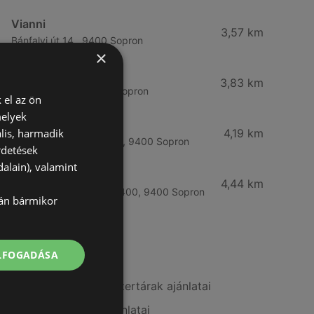
Vianni
3,57 km
Bánfalvi út 14., 9400 Sopron
×
Rossmann
3,83 km
Bánfalvi út 6-8., 9400 Sopron
 el az ön
melyek
Rossmann
lis, harmadik
4,19 km
Kodály Zoltán tér 16. 16., 9400 Sopron
rdetések
alain), valamint
dm
4,44 km
Lackner Kristóf u. 35, 9400, 9400 Sopron
lán bármikor
További linkek
ELFOGADÁSA
A(z) Benu Gyógyszertárak ajánlatai
A(z) Rossmann ajánlatai