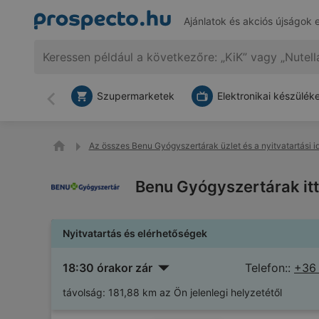
Ajánlatok és akciós újságok 
Szupermarketek
Elektronikai készülék
Vissza
Az összes Benu Gyógyszertárak üzlet és a nyitvatartási i
Benu Gyógyszertárak itt
Nyitvatartás és elérhetőségek
18:30 órakor zár
Telefon::
+36
távolság:
181,88 km az Ön jelenlegi helyzetétől