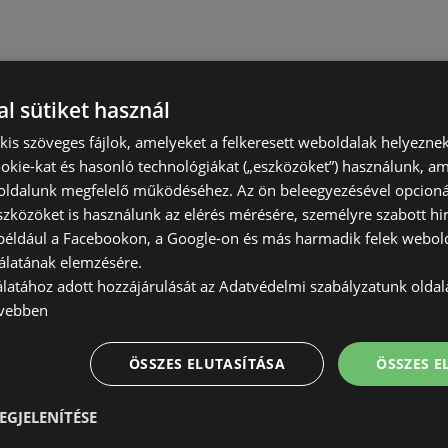
l sütiket használ
) kis szöveges fájlok, amelyeket a felkeresett weboldalak helyeznek
okie-kat és hasonló technológiákat („eszközöket”) használunk, a
ldalunk megfelelő működéséhez. Az ön beleegyezésével opcioná
szközöket is használunk az elérés mérésére, személyre szabott hi
(például a Facebookon, a Google-on és más harmadik felek webold
álatának elemzésére.
álatához adott hozzájárulását az Adatvédelmi szabályzatunk olda
vebben
ÖSSZES ELUTASÍTÁSA
ÖSSZES 
EGJELENÍTÉSE