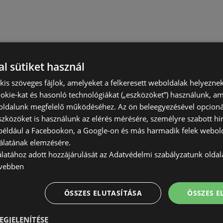
l sütiket használ
) kis szöveges fájlok, amelyeket a felkeresett weboldalak helyeznek
okie-kat és hasonló technológiákat („eszközöket”) használunk, a
ldalunk megfelelő működéséhez. Az ön beleegyezésével opcioná
szközöket is használunk az elérés mérésére, személyre szabott hi
(például a Facebookon, a Google-on és más harmadik felek webold
álatának elemzésére.
álatához adott hozzájárulását az Adatvédelmi szabályzatunk olda
vebben
ÖSSZES ELUTASÍTÁSA
ÖSSZES 
EGJELENÍTÉSE