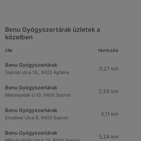
Benu Gyógyszertárak üzletek a
közelben
CÍM
TÁVOLSÁG
Benu Gyógyszertárak
0,27 km
Soproni utca 18., 9423 Ágfalva
Benu Gyógyszertárak
2,55 km
Malompatak U.10, 9400 Sopron
Benu Gyógyszertárak
5,11 km
Erzsébet Utca 6, 9400 Sopron
Benu Gyógyszertárak
5,24 km
Mátyás Király Utca 23, 9400 Sopron