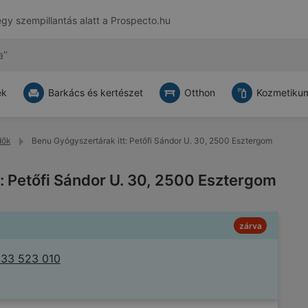
egy szempillantás alatt a
Prospecto.hu
ek
Barkács és kertészet
Otthon
Kozmetikum
dők
Benu Gyógyszertárak itt: Petőfi Sándor U. 30, 2500 Esztergom
: Petőfi Sándor U. 30, 2500 Esztergom
zárva
 33 523 010