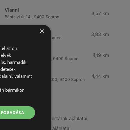
Vianni
3,57 km
Bánfalvi út 14., 9400 Sopron
×
Rossmann
3,83 km
Bánfalvi út 6-8., 9400 Sopron
 el az ön
Rossmann
melyek
4,19 km
Kodály Zoltán tér 16. 16., 9400 Sopron
lis, harmadik
rdetések
dm
alain), valamint
4,44 km
Lackner Kristóf u. 35, 9400, 9400 Sopron
lán bármikor
További linkek
ELFOGADÁSA
A(z) Benu Gyógyszertárak ajánlatai
A(z) goods market ajánlatai