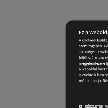
Ez a webolda
A cookie-k (sütik
számítógépén. Co
szükségesek webo
féltől származó e
megjelenítésére 
a weboldal haszn
A cookie-k haszn
módosíthatja.
Bő
RÉSZLETEK M