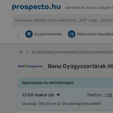
Ajánlatok és akciós újságok 
Szupermarketek
Elektronikai készülék
Vissza
Az összes Benu Gyógyszertárak üzlet és a nyitvatartási i
Benu Gyógyszertárak itt
Nyitvatartás és elérhetőségek
12:00 órakor zár
Telefon::
+36
távolság:
166,55 km az Ön jelenlegi helyzetétől