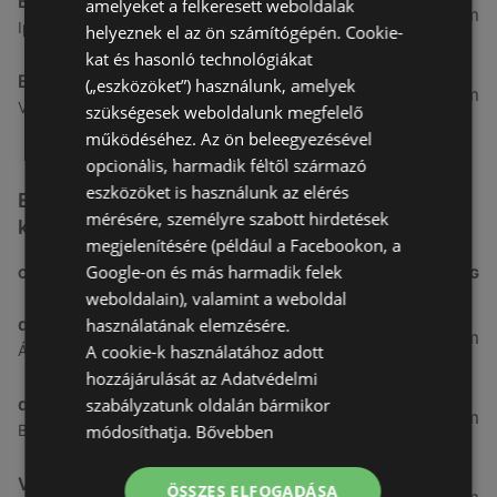
Benu Gyógyszertárak
amelyeket a felkeresett weboldalak
7,03 km
Ipar Körút 30, 9400 Sopron
helyeznek el az ön számítógépén. Cookie-
kat és hasonló technológiákat
Benu Gyógyszertárak
(„eszközöket”) használunk, amelyek
26,99 km
Vasút Sor 1, 9432 Fertőd
szükségesek weboldalunk megfelelő
működéséhez. Az ön beleegyezésével
opcionális, harmadik féltől származó
eszközöket is használunk az elérés
Egyéb Kozmetikumok és Drogéria üzletek a
mérésére, személyre szabott hirdetések
közelben
megjelenítésére (például a Facebookon, a
Google-on és más harmadik felek
CÍM
TÁVOLSÁG
weboldalain), valamint a weboldal
dm
használatának elemzésére.
3,26 km
A cookie-k használatához adott
Ágfalvi út 4, 9400, 9400 Sopron
hozzájárulását az Adatvédelmi
dm
szabályzatunk oldalán bármikor
3,28 km
módosíthatja.
Bővebben
Besenyő u. 23, 9400 Sopron
Vianni
ÖSSZES ELFOGADÁSA