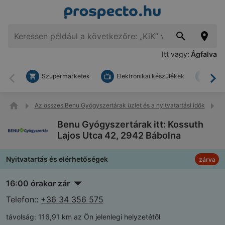
Itt vagy:
Ágfalva
Szupermarketek
Elektronikai készülékek
Bark
Vissza
To
Az összes Benu Gyógyszertárak üzlet és a nyitvatartási idők
B
Benu Gyógyszertárak itt: Kossuth
Lajos Utca 42, 2942 Bábolna
Nyitvatartás és elérhetőségek
zárva
16:00 órakor zár
Telefon::
+36 34 356 575
távolság:
116,91 km az Ön jelenlegi helyzetétől