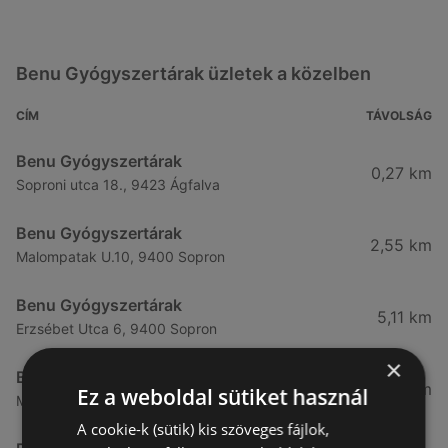
Benu Gyógyszertárak üzletek a közelben
CÍM
TÁVOLSÁG
Benu Gyógyszertárak
0,27 km
Soproni utca 18., 9423 Ágfalva
Benu Gyógyszertárak
2,55 km
Malompatak U.10, 9400 Sopron
Benu Gyógyszertárak
5,11 km
Erzsébet Utca 6, 9400 Sopron
×
Benu Gyógyszertárak
5,24 km
Ez a weboldal sütiket használ
Mátyás Király Utca 23, 9400 Sopron
A cookie-k (sütik) kis szöveges fájlok,