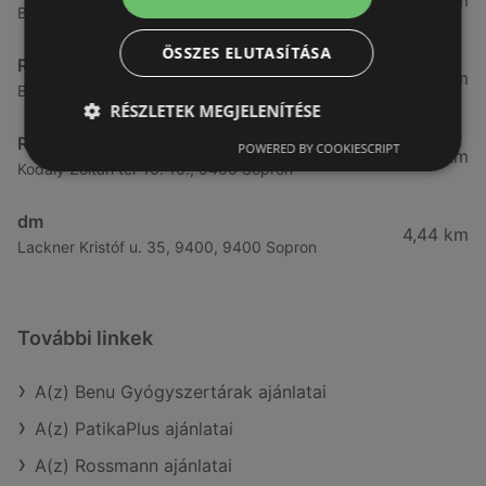
3,57 km
Bánfalvi út 14., 9400 Sopron
ÖSSZES ELUTASÍTÁSA
Rossmann
3,83 km
Bánfalvi út 6-8., 9400 Sopron
RÉSZLETEK MEGJELENÍTÉSE
Rossmann
POWERED BY COOKIESCRIPT
4,19 km
Kodály Zoltán tér 16. 16., 9400 Sopron
dm
4,44 km
Lackner Kristóf u. 35, 9400, 9400 Sopron
További linkek
A(z) Benu Gyógyszertárak ajánlatai
A(z) PatikaPlus ajánlatai
A(z) Rossmann ajánlatai