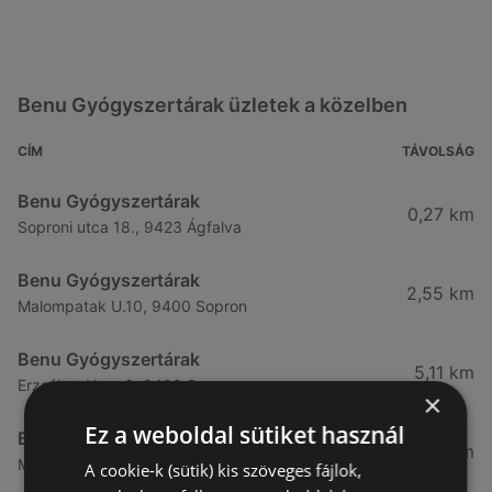
Benu Gyógyszertárak üzletek a közelben
CÍM
TÁVOLSÁG
Benu Gyógyszertárak
0,27 km
Soproni utca 18., 9423 Ágfalva
Benu Gyógyszertárak
2,55 km
Malompatak U.10, 9400 Sopron
Benu Gyógyszertárak
5,11 km
Erzsébet Utca 6, 9400 Sopron
×
Ez a weboldal sütiket használ
Benu Gyógyszertárak
5,24 km
Mátyás Király Utca 23, 9400 Sopron
A cookie-k (sütik) kis szöveges fájlok,