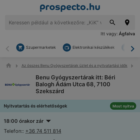
Itt vagy:
Ágfalva
Szupermarketek
Elektronikai készülékek
Bark
Vissza
To
Az összes Benu Gyógyszertárak üzlet és a nyitvatartási idők
B
Benu Gyógyszertárak itt: Béri
Balogh Ádám Utca 68, 7100
Szekszárd
Nyitvatartás és elérhetőségek
Most nyitva
18:00 órakor zár
Telefon::
+36 74 511 814