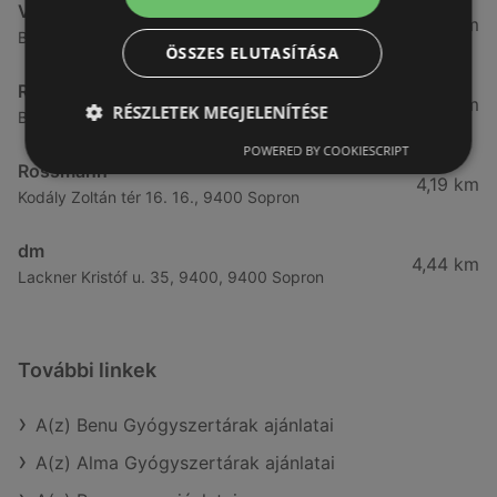
Vianni
3,57 km
Bánfalvi út 14., 9400 Sopron
ÖSSZES ELUTASÍTÁSA
Rossmann
3,83 km
RÉSZLETEK MEGJELENÍTÉSE
Bánfalvi út 6-8., 9400 Sopron
POWERED BY COOKIESCRIPT
Rossmann
4,19 km
Kodály Zoltán tér 16. 16., 9400 Sopron
dm
4,44 km
Lackner Kristóf u. 35, 9400, 9400 Sopron
További linkek
A(z) Benu Gyógyszertárak ajánlatai
A(z) Alma Gyógyszertárak ajánlatai