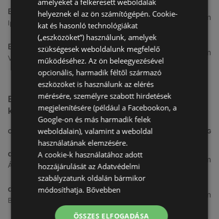
amelyeket a felkeresett weboldalak
Benu Gyógyszertárak
helyeznek el az ön számítógépén. Cookie-
7,03 km
Ipar Körút 30, 9400 Sopron
kat és hasonló technológiákat
(„eszközöket”) használunk, amelyek
Benu Gyógyszertárak
szükségesek weboldalunk megfelelő
26,99 km
Vasút Sor 1, 9432 Fertőd
működéséhez. Az ön beleegyezésével
opcionális, harmadik féltől származó
eszközöket is használunk az elérés
mérésére, személyre szabott hirdetések
Egyéb Kozmetikumok és Drogéria üzletek a
megjelenítésére (például a Facebookon, a
közelben
Google-on és más harmadik felek
weboldalain), valamint a weboldal
CÍM
TÁVOLSÁG
használatának elemzésére.
dm
A cookie-k használatához adott
3,26 km
Ágfalvi út 4, 9400, 9400 Sopron
hozzájárulását az Adatvédelmi
szabályzatunk oldalán bármikor
dm
módosíthatja.
Bővebben
3,28 km
Besenyő u. 23, 9400 Sopron
ÖSSZES ELFOGADÁSA