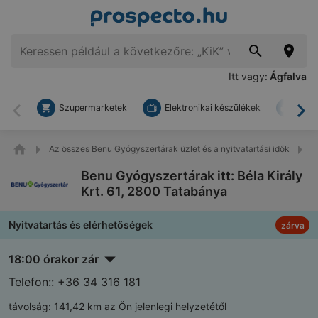
Itt vagy:
Ágfalva
Szupermarketek
Elektronikai készülékek
Bark
Vissza
To
Az összes Benu Gyógyszertárak üzlet és a nyitvatartási idők
B
Benu Gyógyszertárak itt: Béla Király
Krt. 61, 2800 Tatabánya
Nyitvatartás és elérhetőségek
zárva
18:00 órakor zár
Telefon::
+36 34 316 181
távolság:
141,42 km az Ön jelenlegi helyzetétől