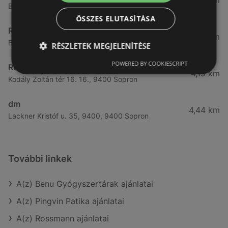
3,57 km
Bánfalvi út 14., 9400 Sopron
ÖSSZES ELUTASÍTÁSA
Rossmann
3,83 km
Bánfalvi út 6-8., 9400 Sopron
RÉSZLETEK MEGJELENÍTÉSE
POWERED BY COOKIESCRIPT
Rossmann
4,19 km
Kodály Zoltán tér 16. 16., 9400 Sopron
dm
4,44 km
Lackner Kristóf u. 35, 9400, 9400 Sopron
További linkek
A(z) Benu Gyógyszertárak ajánlatai
A(z) Pingvin Patika ajánlatai
A(z) Rossmann ajánlatai