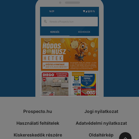
Prospecto.hu
Jogi nyilatkozat
Használati feltételek
Adatvédelmi nyilatkozat
Kiskereskedők részére
Oldaltérkép
A tete