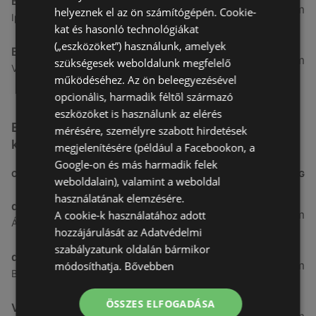
Benu Gyógyszertárak
7,03 km
helyeznek el az ön számítógépén. Cookie-
Ipar Körút 30, 9400 Sopron
kat és hasonló technológiákat
(„eszközöket”) használunk, amelyek
Benu Gyógyszertárak
26,99 km
szükségesek weboldalunk megfelelő
Vasút Sor 1, 9432 Fertőd
működéséhez. Az ön beleegyezésével
opcionális, harmadik féltől származó
eszközöket is használunk az elérés
Egyéb Kozmetikumok és Drogéria üzletek a
mérésére, személyre szabott hirdetések
közelben
megjelenítésére (például a Facebookon, a
Google-on és más harmadik felek
CÍM
TÁVOLSÁG
weboldalain), valamint a weboldal
használatának elemzésére.
dm
3,26 km
A cookie-k használatához adott
Ágfalvi út 4, 9400, 9400 Sopron
hozzájárulását az Adatvédelmi
szabályzatunk oldalán bármikor
dm
3,28 km
módosíthatja.
Bővebben
Besenyő u. 23, 9400 Sopron
ÖSSZES ELFOGADÁSA
Vianni