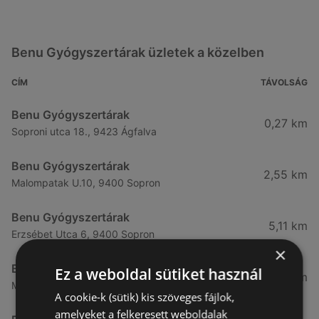
Benu Gyógyszertárak üzletek a közelben
CÍM
TÁVOLSÁG
Benu Gyógyszertárak
0,27 km
Soproni utca 18., 9423 Ágfalva
Benu Gyógyszertárak
2,55 km
Malompatak U.10, 9400 Sopron
Benu Gyógyszertárak
5,11 km
Erzsébet Utca 6, 9400 Sopron
×
Benu Gyógyszertárak
Ez a weboldal sütiket használ
5,24 km
Mátyás Király Utca 23, 9400 Sopron
A cookie-k (sütik) kis szöveges fájlok,
amelyeket a felkeresett weboldalak