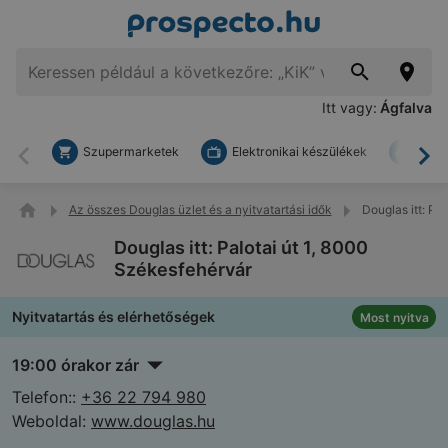
Itt vagy:
Ágfalva
Szupermarketek
Elektronikai készülékek
Bark
Vissza
To
Az összes Douglas üzlet és a nyitvatartási idők
Douglas itt: Pa
Douglas itt: Palotai út 1, 8000
Székesfehérvár
Nyitvatartás és elérhetőségek
Most nyitva
19:00 órakor zár
Telefon::
+36 22 794 980
Weboldal:
www.douglas.hu