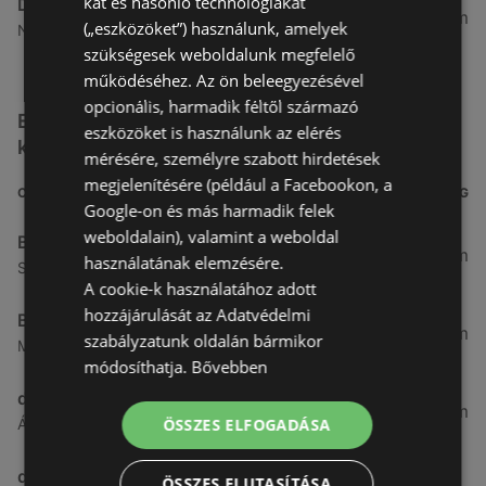
kat és hasonló technológiákat
Douglas
190,01 km
(„eszközöket”) használunk, amelyek
Nagytétényi út 37-43., 1222 Budapest
szükségesek weboldalunk megfelelő
működéséhez. Az ön beleegyezésével
opcionális, harmadik féltől származó
Egyéb Kozmetikumok és Drogéria üzletek a
eszközöket is használunk az elérés
közelben
mérésére, személyre szabott hirdetések
megjelenítésére (például a Facebookon, a
CÍM
TÁVOLSÁG
Google-on és más harmadik felek
weboldalain), valamint a weboldal
Benu Gyógyszertárak
0,27 km
használatának elemzésére.
Soproni utca 18., 9423 Ágfalva
A cookie-k használatához adott
hozzájárulását az Adatvédelmi
Benu Gyógyszertárak
2,55 km
szabályzatunk oldalán bármikor
Malompatak U.10, 9400 Sopron
módosíthatja.
Bővebben
dm
3,26 km
ÖSSZES ELFOGADÁSA
Ágfalvi út 4, 9400, 9400 Sopron
dm
ÖSSZES ELUTASÍTÁSA