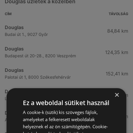
Douglas üzletek a közelben
CÍM
TÁVOLSÁG
Douglas
84,84 km
Budai út 1., 9027 Győr
Douglas
124,35 km
Budapest út 20-28., 8200 Veszprém
Douglas
152,41 km
Palotai út 1, 8000 Székesfehérvár
Douglas
×
188,95 km
Lövőház utca 2-6., 1024 Budapest
Ez a weboldal sütiket használ
A cookie-k (sütik) kis szöveges fájlok,
Douglas
189,05 km
amelyeket a felkeresett weboldalak
Alkotás u. 53., 1123 Budapest
helyeznek el az ön számítógépén. Cookie-