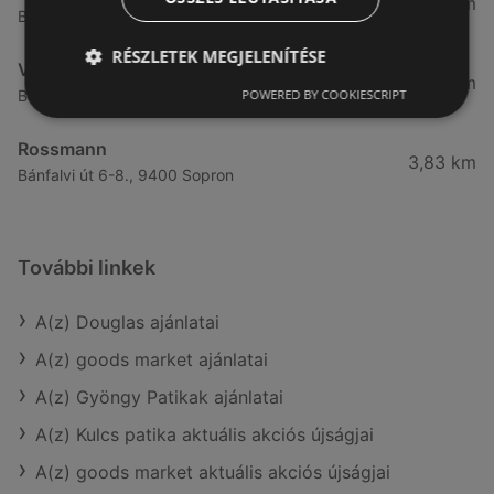
3,28 km
Besenyő u. 23, 9400 Sopron
RÉSZLETEK MEGJELENÍTÉSE
Vianni
3,57 km
POWERED BY COOKIESCRIPT
Bánfalvi út 14., 9400 Sopron
Rossmann
3,83 km
Bánfalvi út 6-8., 9400 Sopron
További linkek
A(z) Douglas ajánlatai
A(z) goods market ajánlatai
A(z) Gyöngy Patikak ajánlatai
A(z) Kulcs patika aktuális akciós újságjai
A(z) goods market aktuális akciós újságjai