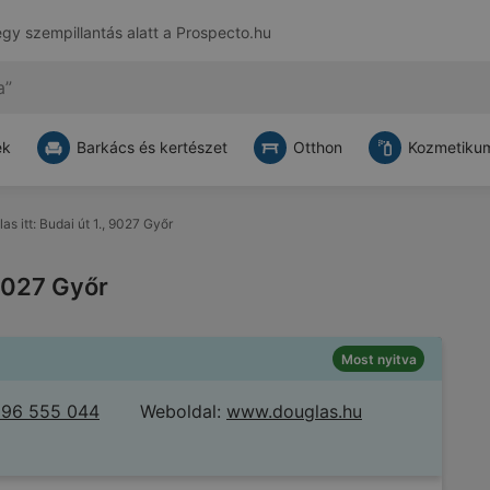
egy szempillantás alatt a
Prospecto.hu
ek
Barkács és kertészet
Otthon
Kozmetikum
as itt: Budai út 1., 9027 Győr
 9027 Győr
Most nyitva
 96 555 044
Weboldal:
www.douglas.hu