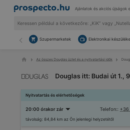
Ajánlatok és akciós újságok 
Szupermarketek
Elektronikai készülék
Vissza
Az összes Douglas üzlet és a nyitvatartási idők
Dougl
Douglas itt: Budai út 1.,
Nyitvatartás és elérhetőségek
20:00 órakor zár
Telefon::
+36
távolság:
84,84 km az Ön jelenlegi helyzetétől