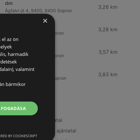
dm
3,26 km
Ágfalvi út 4, 9400, 9400 Sopron
×
dm
3,28 km
Besenyő u. 23, 9400 Sopron
 el az ön
melyek
Vianni
3,57 km
lis, harmadik
Bánfalvi út 14., 9400 Sopron
rdetések
alain), valamint
Rossmann
3,83 km
Bánfalvi út 6-8., 9400 Sopron
lán bármikor
További linkek
ELFOGADÁSA
A(z) Douglas ajánlatai
A(z) Pingvin Patika ajánlatai
RED BY COOKIESCRIPT