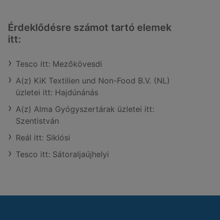
Érdeklődésre számot tartó elemek
itt:
Tesco itt: Mezőkövesdi
A(z) KiK Textilien und Non-Food B.V. (NL)
üzletei itt: Hajdúnánás
A(z) Alma Gyógyszertárak üzletei itt:
Szentistván
Reál itt: Siklósi
Tesco itt: Sátoraljaújhelyi