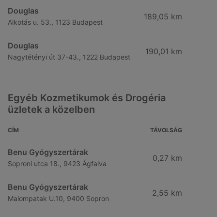
Douglas
189,05 km
Alkotás u. 53., 1123 Budapest
Douglas
190,01 km
Nagytétényi út 37-43., 1222 Budapest
Egyéb Kozmetikumok és Drogéria
üzletek a közelben
CÍM
TÁVOLSÁG
Benu Gyógyszertárak
0,27 km
Soproni utca 18., 9423 Ágfalva
Benu Gyógyszertárak
2,55 km
Malompatak U.10, 9400 Sopron