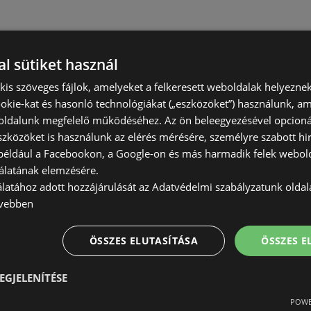
l sütiket használ
) kis szöveges fájlok, amelyeket a felkeresett weboldalak helyeznek
okie-kat és hasonló technológiákat („eszközöket”) használunk, a
ldalunk megfelelő működéséhez. Az ön beleegyezésével opcioná
szközöket is használunk az elérés mérésére, személyre szabott hi
(például a Facebookon, a Google-on és más harmadik felek webold
álatának elemzésére.
álatához adott hozzájárulását az Adatvédelmi szabályzatunk olda
vebben
ÖSSZES ELUTASÍTÁSA
ÖSSZES 
EGJELENÍTÉSE
POWE