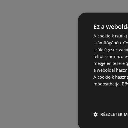
Ez a webolda
A cookie-k (sütik
számítógépén. Co
szükségesek webo
féltől származó e
megjelenítésére 
a weboldal haszn
A cookie-k haszn
módosíthatja.
Bő
RÉSZLETEK M