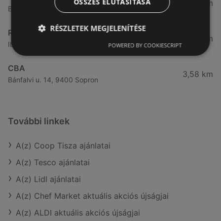
ÖSSZES ELUTASÍTÁSA
3,32 km
Besenyő u. 16., 9400 Sopron
RÉSZLETEK MEGJELENÍTÉSE
Reál
3,41 km
Ibolya út 15., 9400 Sopron
POWERED BY COOKIESCRIPT
CBA
3,58 km
Bánfalvi u. 14, 9400 Sopron
További linkek
A(z) Coop Tisza ajánlatai
A(z) Tesco ajánlatai
A(z) Lidl ajánlatai
A(z) Chef Market aktuális akciós újságjai
A(z) ALDI aktuális akciós újságjai