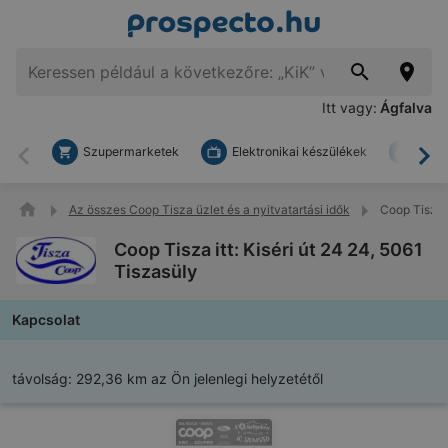
Itt vagy:
Ágfalva
Szupermarketek
Elektronikai készülékek
Bark
Vissza
To
Az összes Coop Tisza üzlet és a nyitvatartási idők
Coop Tisza i
Coop Tisza itt: Kiséri út 24 24, 5061
Tiszasüly
Kapcsolat
távolság:
292,36 km az Ön jelenlegi helyzetétől