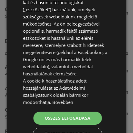
kat és hasonló technológiákat
Coop Tisza
(„eszközöket”) használunk, amelyek
75,33 km
szükségesek weboldalunk megfelelő
Győri utca 2 2, 9141 Ikrény
működéséhez. Az ön beleegyezésével
opcionális, harmadik féltől származó
eszközöket is használunk az elérés
Egyéb Szupermarketek üzletek a közelben
mérésére, személyre szabott hirdetések
megjelenítésére (például a Facebookon, a
CÍM
TÁVOLSÁG
Google-on és más harmadik felek
weboldalain), valamint a weboldal
Aldi
3,26 km
használatának elemzésére.
Ágfalvi út 4/A., 9400 Sopron
A cookie-k használatához adott
hozzájárulását az Adatvédelmi
ALDI
3,26 km
szabályzatunk oldalán bármikor
Ágfalvi út 4/a, 9400 Sopron
módosíthatja.
Bővebben
CBA
3,31 km
Somfalvi u. 14., 9400 Sopron
ÖSSZES ELFOGADÁSA
Reál