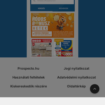
Prospecto.hu
Jogi nyilatkozat
Használati feltételek
Adatvédelmi nyilatkozat
Kiskereskedők részére
Oldaltérkép
A tete