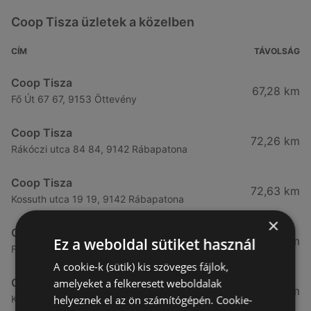
Coop Tisza üzletek a közelben
CÍM
TÁVOLSÁG
Coop Tisza
67,28 km
Fő Út 67 67, 9153 Öttevény
Coop Tisza
72,26 km
Rákóczi utca 84 84, 9142 Rábapatona
Coop Tisza
72,63 km
Kossuth utca 19 19, 9142 Rábapatona
×
Coop Tisza
73,71 km
Ez a weboldal sütiket használ
Fő út 21 21, 9152 Börcs
A cookie-k (sütik) kis szöveges fájlok,
Coop Tisza
amelyeket a felkeresett weboldalak
74,99 km
helyeznek el az ön számítógépén. Cookie-
Kossuth tér 20 / a 20 / a, 9184 Kunsziget