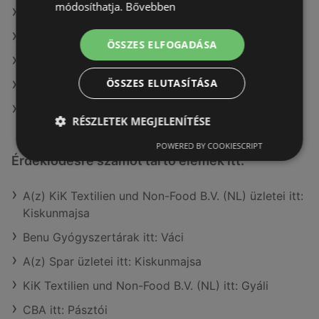
módosíthatja.
Bővebben
A(z) Müller HU ajánlatai
A(z) Coop ajánlatai
ÖSSZES ELFOGADÁSA
A(z) Privát max ajánlatai
ÖSSZES ELUTASÍTÁSA
A(z) FullDiszkont ajánlatai
A(z) Aldi ajánlatai
RÉSZLETEK MEGJELENÍTÉSE
POWERED BY COOKIESCRIPT
Érdeklődésre számot tartó elemek itt:
A(z) KiK Textilien und Non-Food B.V. (NL) üzletei itt:
Kiskunmajsa
Benu Gyógyszertárak itt: Váci
A(z) Spar üzletei itt: Kiskunmajsa
KiK Textilien und Non-Food B.V. (NL) itt: Gyáli
CBA itt: Pásztói