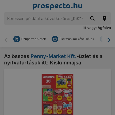
Itt vagy:
Ágfalva
Szupermarketek
Elektronikai készülékek
Bark
Vissza
To
Az összes
Penny-Market Kft.
-üzlet és a
nyitvatartásuk itt: Kiskunmajsa