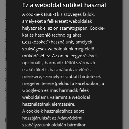
Ez a weboldal sütiket használ
További linkek
A cookie-k (sütik) kis szöveges fájlok,
amelyeket a felkeresett weboldalak
A(z) Penny-Market Kft. ajánlatai
helyeznek el az ön számítógépén. Cookie-
A(z) ALDI ajánlatai
kat és hasonló technológiákat
A(z) Lidl ajánlatai
(„eszközöket”) használunk, amelyek
szükségesek weboldalunk megfelelő
A(z) Auchan aktuális akciós újságjai
működéséhez. Az ön beleegyezésével
A(z) Príma aktuális akciós újságjai
opcionális, harmadik féltől származó
eszközöket is használunk az elérés
A(z) ÁRKLUB aktuális akciós újságjai
mérésére, személyre szabott hirdetések
A(z) AlphaZoo aktuális akciós újságjai
megjelenítésére (például a Facebookon, a
A(z) Chef Market aktuális akciós újságjai
Google-on és más harmadik felek
weboldalain), valamint a weboldal
A(z) Penny-Market Kft. üzletei itt: Sopron-Fertődi
használatának elemzésére.
A cookie-k használatához adott
hozzájárulását az Adatvédelmi
Hasonló kiskereskedők
szabályzatunk oldalán bármikor