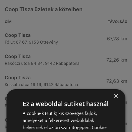
Coop Tisza üzletek a közelben
CÍM
TÁVOLSÁG
Coop Tisza
67,28 km
Fő Út 67 67, 9153 Öttevény
Coop Tisza
72,26 km
Rákóczi utca 84 84, 9142 Rábapatona
Coop Tisza
72,63 km
Kossuth utca 19 19, 9142 Rábapatona
×
Coop Tisza
73,71 km
Ez a weboldal sütiket használ
Fő út 21 21, 9152 Börcs
A cookie-k (sütik) kis szöveges fájlok,
Coop Tisza
amelyeket a felkeresett weboldalak
74,99 km
helyeznek el az ön számítógépén. Cookie-
Kossuth tér 20 / a 20 / a, 9184 Kunsziget