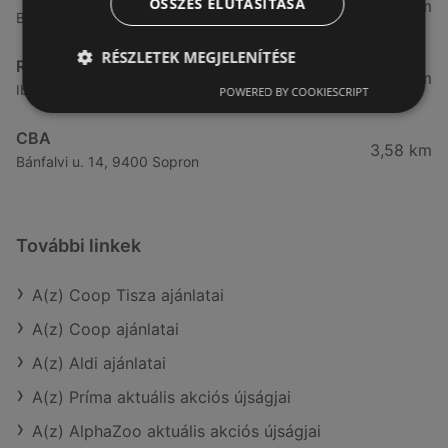
ÖSSZES ELUTASÍTÁSA
3,32 km
Besenyő u. 16., 9400 Sopron
RÉSZLETEK MEGJELENÍTÉSE
Reál
3,41 km
Ibolya út 15., 9400 Sopron
POWERED BY COOKIESCRIPT
CBA
3,58 km
Bánfalvi u. 14, 9400 Sopron
További linkek
A(z) Coop Tisza ajánlatai
A(z) Coop ajánlatai
A(z) Aldi ajánlatai
A(z) Príma aktuális akciós újságjai
A(z) AlphaZoo aktuális akciós újságjai