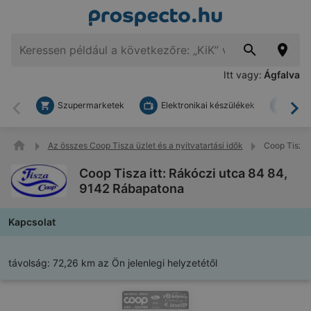
Itt vagy:
Ágfalva
Szupermarketek
Elektronikai készülékek
Bark
Vissza
To
Az összes Coop Tisza üzlet és a nyitvatartási idők
Coop Tisza 
Coop Tisza itt: Rákóczi utca 84 84,
9142 Rábapatona
Kapcsolat
távolság:
72,26 km az Ön jelenlegi helyzetétől