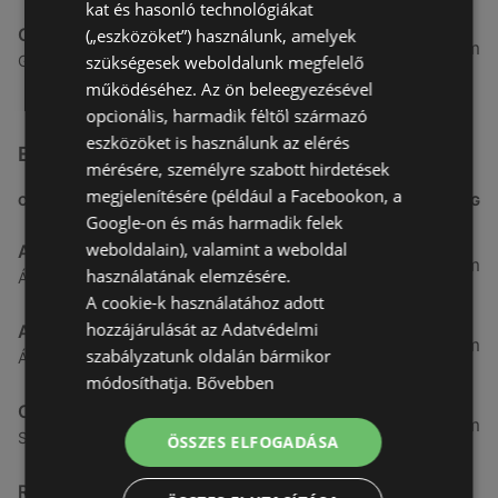
kat és hasonló technológiákat
Coop Tisza
(„eszközöket”) használunk, amelyek
75,33 km
szükségesek weboldalunk megfelelő
Győri utca 2 2, 9141 Ikrény
működéséhez. Az ön beleegyezésével
opcionális, harmadik féltől származó
eszközöket is használunk az elérés
Egyéb Szupermarketek üzletek a közelben
mérésére, személyre szabott hirdetések
megjelenítésére (például a Facebookon, a
CÍM
TÁVOLSÁG
Google-on és más harmadik felek
weboldalain), valamint a weboldal
Aldi
3,26 km
használatának elemzésére.
Ágfalvi út 4/A., 9400 Sopron
A cookie-k használatához adott
hozzájárulását az Adatvédelmi
ALDI
3,26 km
szabályzatunk oldalán bármikor
Ágfalvi út 4/a, 9400 Sopron
módosíthatja.
Bővebben
CBA
3,31 km
Somfalvi u. 14., 9400 Sopron
ÖSSZES ELFOGADÁSA
Reál