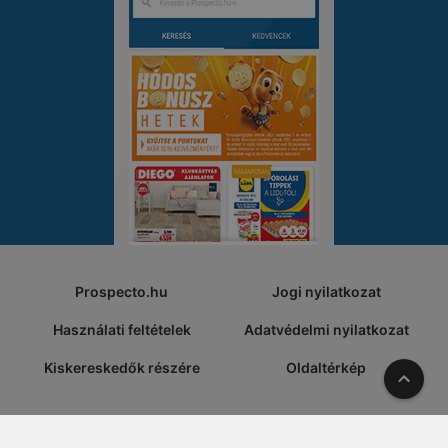
Prospecto.hu
Jogi nyilatkozat
Használati feltételek
Adatvédelmi nyilatkozat
Kiskereskedők részére
Oldaltérkép
A tete