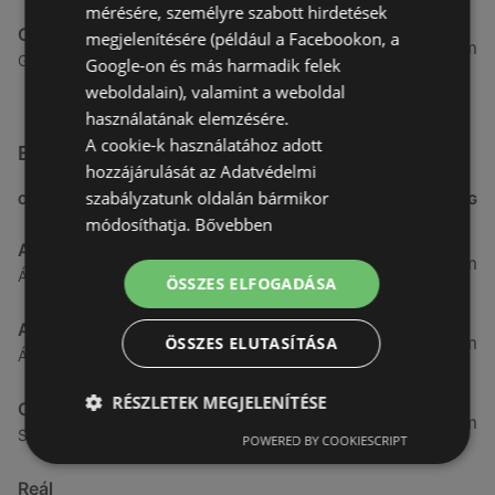
mérésére, személyre szabott hirdetések
Coop Tisza
megjelenítésére (például a Facebookon, a
75,33 km
Győri utca 2 2, 9141 Ikrény
Google-on és más harmadik felek
weboldalain), valamint a weboldal
használatának elemzésére.
A cookie-k használatához adott
Egyéb Szupermarketek üzletek a közelben
hozzájárulását az Adatvédelmi
szabályzatunk oldalán bármikor
CÍM
TÁVOLSÁG
módosíthatja.
Bővebben
Aldi
3,26 km
Ágfalvi út 4/A., 9400 Sopron
ÖSSZES ELFOGADÁSA
ALDI
3,26 km
ÖSSZES ELUTASÍTÁSA
Ágfalvi út 4/a, 9400 Sopron
RÉSZLETEK MEGJELENÍTÉSE
CBA
3,31 km
Somfalvi u. 14., 9400 Sopron
POWERED BY COOKIESCRIPT
Reál