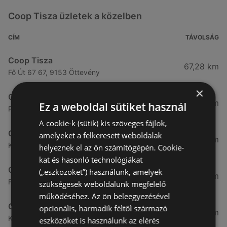
Coop Tisza üzletek a közelben
CÍM
TÁVOLSÁG
Coop Tisza
67,28 km
Fő Út 67 67, 9153 Öttevény
×
Coop Tisza
72,26 km
Ez a weboldal sütiket használ
Rákóczi utca 84 84, 9142 Rábapatona
A cookie-k (sütik) kis szöveges fájlok,
Coop Tisza
amelyeket a felkeresett weboldalak
72,63 km
Kossuth utca 19 19, 9142 Rábapatona
helyeznek el az ön számítógépén. Cookie-
kat és hasonló technológiákat
Coop Tisza
(„eszközöket”) használunk, amelyek
73,71 km
Fő út 21 21, 9152 Börcs
szükségesek weboldalunk megfelelő
működéséhez. Az ön beleegyezésével
Coop Tisza
opcionális, harmadik féltől származó
74,99 km
Kossuth tér 20 / a 20 / a, 9184 Kunsziget
eszközöket is használunk az elérés