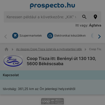
Itt vagy:
Ágfalva
Szupermarketek
Elektronikai készülékek
Bark
Vissza
To
Az összes Coop Tisza üzlet és a nyitvatartási idők
Coop Tisza 
Coop Tisza itt: Berényi út 130 130,
5600 Békéscsaba
Kapcsolat
távolság:
361,25 km az Ön jelenlegi helyzetétől