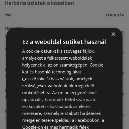
Herbária üzletek a közelben
CÍM
TÁVOLSÁG
Herbária
4,73 km
×
Selmeci út 15 - 17., 9400 Sopron
Ez a weboldal sütiket használ
Herbária
A cookie-k (sütik) kis szöveges fájlok,
58,79 km
Királyhidai út 42., 9200 Mosonmagyaróvár
amelyeket a felkeresett weboldalak
helyeznek el az ön számítógépén. Cookie-
Herbária
kat és hasonló technológiákat
76,69 km
Fő utca 78., 9100 Tét
(„eszközöket”) használunk, amelyek
szükségesek weboldalunk megfelelő
Herbária
működéséhez. Az ön beleegyezésével
82,88 km
Királyszék út 33., 9012 Győr
opcionális, harmadik féltől származó
eszközöket is használunk az elérés
Herbária
mérésére, személyre szabott hirdetések
83,35 km
Kazinczy u. 20., 9021 Győr
megjelenítésére (például a Facebookon, a
Google-on és más harmadik felek