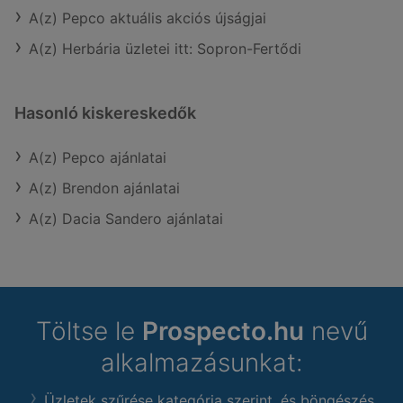
A(z) Pepco aktuális akciós újságjai
A(z) Herbária üzletei itt: Sopron-Fertődi
Hasonló kiskereskedők
A(z) Pepco ajánlatai
A(z) Brendon ajánlatai
A(z) Dacia Sandero ajánlatai
Töltse le
Prospecto.hu
nevű
alkalmazásunkat:
Üzletek szűrése kategória szerint, és böngészés