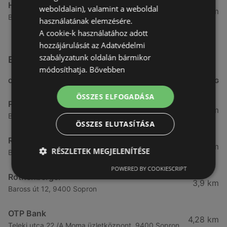
Herbária
weboldalain), valamint a weboldal
84,14 km
Budai u. 1. / árkád / , 9027 Győr
használatának elemzésére.
A cookie-k használatához adott
hozzájárulását az Adatvédelmi
szabályzatunk oldalán bármikor
Egyéb Más üzletek a közelben
módosíthatja.
Bővebben
CÍM
TÁVOLSÁG
ÖSSZES ELFOGADÁSA
Pepco
3,82 km
Banfalvi u. 6-8. 8., 9400 Sopron
ÖSSZES ELUTASÍTÁSA
Rothenberger
3,85 km
RÉSZLETEK MEGJELENÍTÉSE
Bánfalvi u. 4 / f, 9400 Sopron
POWERED BY COOKIESCRIPT
Rothenberger
3,9 km
Baross út 12, 9400 Sopron
OTP Bank
4,28 km
Teleki utca 22./A Moma üzletközpont, 9400 Sopron