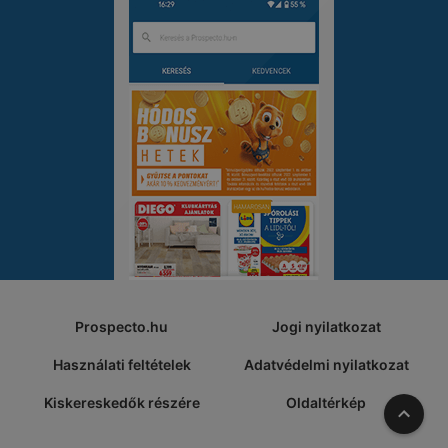
Prospecto.hu
Jogi nyilatkozat
Használati feltételek
Adatvédelmi nyilatkozat
Kiskereskedők részére
Oldaltérkép
A tete