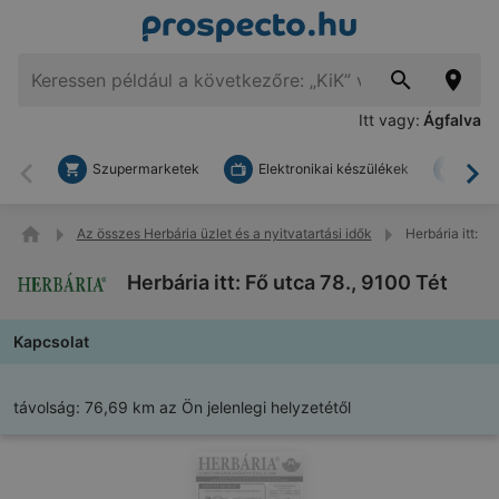
Itt vagy:
Ágfalva
Szupermarketek
Elektronikai készülékek
Bark
Vissza
To
Az összes Herbária üzlet és a nyitvatartási idők
Herbária itt: F
Herbária itt: Fő utca 78., 9100 Tét
Kapcsolat
távolság:
76,69 km az Ön jelenlegi helyzetétől