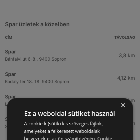
Spar üzletek a közelben
CÍM
TÁVOLSÁG
Spar
3,8 km
Bánfalvi út 6-8., 9400 Sopron
Spar
4,12 km
Kodály tér 18. 18, 9400 Sopron
Spar
4,65 km
×
Lackner kristóf utca 29., 9400 Sopron
Ez a weboldal sütiket használ
Spar
4,76 km
A cookie-k (sütik) kis szöveges fájlok,
Selmeci utca 15-17., 9400 Sopron
amelyeket a felkeresett weboldalak
helyeznek el az ön számítógépén. Cookie-