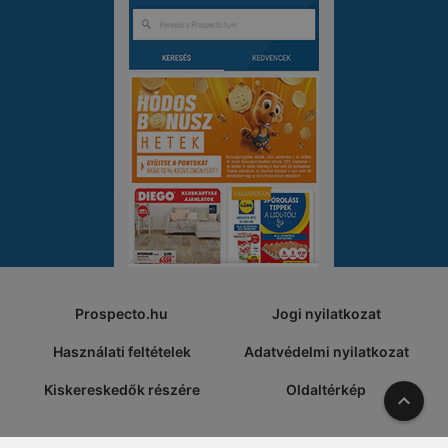
Prospecto.hu
Jogi nyilatkozat
Használati feltételek
Adatvédelmi nyilatkozat
Kiskereskedők részére
Oldaltérkép
A tete