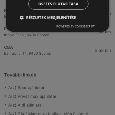
ÖSSZES ELUTASÍTÁSA
Reál
3,32 km
Besenyő u. 16., 9400 Sopron
RÉSZLETEK MEGJELENÍTÉSE
POWERED BY COOKIESCRIPT
Reál
3,41 km
Ibolya út 15., 9400 Sopron
CBA
3,58 km
Bánfalvi u. 14, 9400 Sopron
További linkek
A(z) Spar ajánlatai
A(z) Privát max ajánlatai
A(z) Aldi ajánlatai
A(z) Chef Market aktuális akciós újságjai