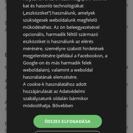
Spar
4,91 km
kat és hasonló technológiákat
Csarnok utca 10., 9400 Sopron
(„eszközöket”) használunk, amelyek
szükségesek weboldalunk megfelelő
Spar
5,31 km
működéséhez. Az ön beleegyezésével
Arany jános utca 16., 9400 Sopron
opcionális, harmadik féltől származó
eszközöket is használunk az elérés
mérésére, személyre szabott hirdetések
Egyéb Szupermarketek üzletek a közelben
megjelenítésére (például a Facebookon, a
Google-on és más harmadik felek
CÍM
TÁVOLSÁG
weboldalain), valamint a weboldal
használatának elemzésére.
Aldi
A cookie-k használatához adott
3,26 km
Ágfalvi út 4/A., 9400 Sopron
hozzájárulását az Adatvédelmi
szabályzatunk oldalán bármikor
ALDI
módosíthatja.
Bővebben
3,26 km
Ágfalvi út 4/a, 9400 Sopron
ÖSSZES ELFOGADÁSA
CBA
3,31 km
Somfalvi u. 14., 9400 Sopron