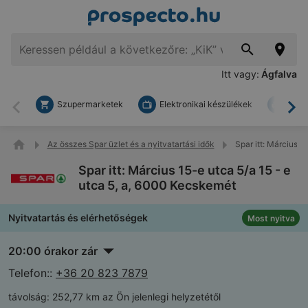
Itt vagy:
Ágfalva
Szupermarketek
Elektronikai készülékek
Bark
Vissza
To
Az összes Spar üzlet és a nyitvatartási idők
Spar itt: Március 1
Spar itt: Március 15-e utca 5/a 15 - e
utca 5, a, 6000 Kecskemét
Nyitvatartás és elérhetőségek
Most nyitva
20:00 órakor zár
Telefon::
+36 20 823 7879
távolság:
252,77 km az Ön jelenlegi helyzetétől