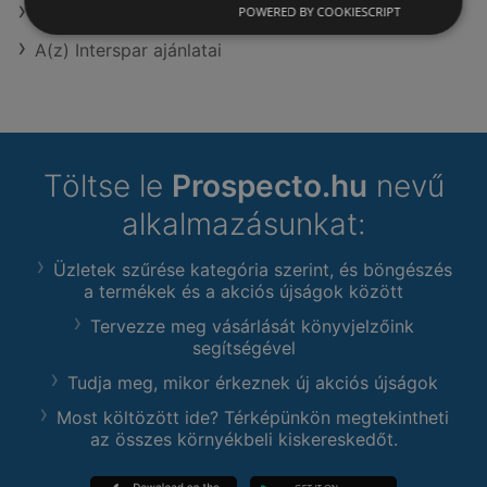
A(z) AlphaZoo ajánlatai
POWERED BY COOKIESCRIPT
A(z) Interspar ajánlatai
Töltse le
Prospecto.hu
nevű
alkalmazásunkat:
Üzletek szűrése kategória szerint, és böngészés
a termékek és a akciós újságok között
Tervezze meg vásárlását könyvjelzőink
segítségével
Tudja meg, mikor érkeznek új akciós újságok
Most költözött ide? Térképünkön megtekintheti
az összes környékbeli kiskereskedőt.