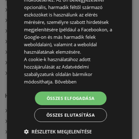
opcionális, harmadik féltől származó
A(z) AlphaZoo ajánlatai
eszközöket is használunk az elérés
A(z) Müller HU aktuális akciós újságjai
mérésére, személyre szabott hirdetések
megjelenítésére (például a Facebookon, a
A(z) Coop aktuális akciós újságjai
Google-on és más harmadik felek
A(z) COOP Szolnok Zrt. aktuális akciós újságjai
weboldalain), valamint a weboldal
használatának elemzésére.
A(z) Ecofamily aktuális akciós újságjai
A cookie-k használatához adott
A(z) Penny-Market Kft. aktuális akciós újságjai
hozzájárulását az Adatvédelmi
A(z) Aldi üzletei itt: Sopron-Fertődi
szabályzatunk oldalán bármikor
módosíthatja.
Bővebben
Hasonló kiskereskedők
ÖSSZES ELFOGADÁSA
A(z) Auchan ajánlatai
ÖSSZES ELUTASÍTÁSA
A(z) Family Frost ajánlatai
RÉSZLETEK MEGJELENÍTÉSE
A(z) Müller HU ajánlatai