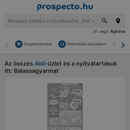
Itt vagy:
Ágfalva
Szupermarketek
Elektronikai készülékek
Bark
Vissza
To
Az összes
Aldi
-üzlet és a nyitvatartásuk
itt: Balassagyarmat