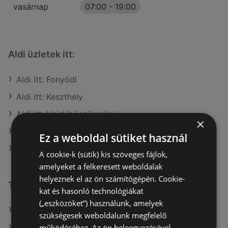
vasárnap
07:00
-
19:00
Aldi üzletek itt:
Aldi itt: Fonyódi
Aldi itt: Keszthely
Aldi itt: Hajdúböszörményi
×
Aldi itt: Balassagyarmati
Ez a weboldal sütiket használ
Aldi itt: Kazincbarcikai
A cookie-k (sütik) kis szöveges fájlok,
amelyeket a felkeresett weboldalak
helyeznek el az ön számítógépén. Cookie-
További linkek
kat és hasonló technológiákat
(„eszközöket”) használunk, amelyek
A(z) Aldi ajánlatai
szükségesek weboldalunk megfelelő
működéséhez. Az ön beleegyezésével
A(z) Müller HU ajánlatai