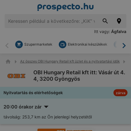
Itt vagy:
Ágfalva
Szupermarketek
Elektronikai készülékek
Bark
Vissza
To
Az összes OBI Hungary Retail kft üzlet és a nyitvatartási idők
O
OBI Hungary Retail kft itt: Vásár út 4.
4, 3200 Gyöngyös
Nyitvatartás és elérhetőségek
zárva
20:00 órakor zár
távolság:
253,7 km az Ön jelenlegi helyzetétől