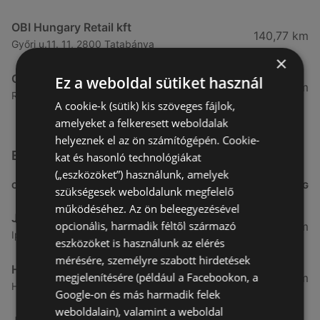
OBI Hungary Retail kft
140,77 km
Győri u.11. 11, 2800 Tatabánya
×
OBI Hungary Retail kft
Ez a weboldal sütiket használ
141,4 km
Récsei utca 30. 30., 8800 Nagykanizsa
A cookie-k (sütik) kis szöveges fájlok,
amelyeket a felkeresett weboldalak
helyeznek el az ön számítógépén. Cookie-
Egyéb Barkács és kertészet üzletek a közelben
kat és hasonló technológiákat
(„eszközöket”) használunk, amelyek
CÍM
TÁVOLSÁG
szükségesek weboldalunk megfelelő
működéséhez. Az ön beleegyezésével
JYSK
opcionális, harmadik féltől származó
7,04 km
Ipar krt. 31, 9400 Sopron
eszközöket is használunk az elérés
mérésére, személyre szabott hirdetések
HORNBACH
megjelenítésére (például a Facebookon, a
15,05 km
Haidäcker-Park 5, 7000 Eisenstadt
Google-on és más harmadik felek
weboldalain), valamint a weboldal