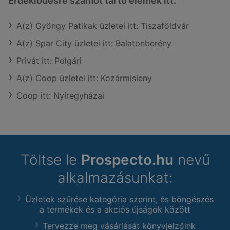
Érdeklődésre számot tartó elemek itt:
A(z) Gyöngy Patikak üzletei itt: Tiszaföldvár
A(z) Spar City üzletei itt: Balatonberény
Privát itt: Polgári
A(z) Coop üzletei itt: Kozármisleny
Coop itt: Nyíregyházai
Töltse le
Prospecto.hu
nevű
alkalmazásunkat:
Üzletek szűrése kategória szerint, és böngészés
a termékek és a akciós újságok között
Tervezze meg vásárlását könyvjelzőink