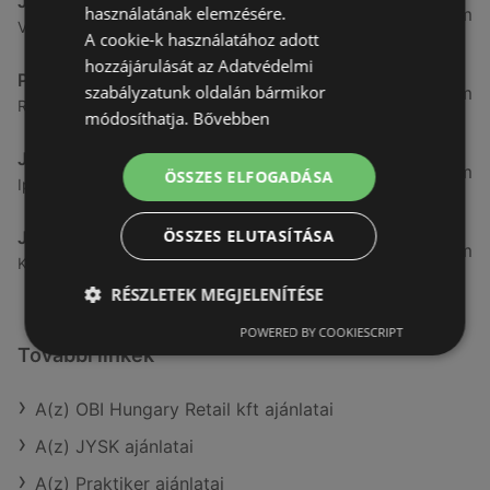
JYSK
használatának elemzésére.
51,2 km
Varasd u. 16 16, 9700 Szombathely
A cookie-k használatához adott
hozzájárulását az Adatvédelmi
Praktiker
szabályzatunk oldalán bármikor
51,39 km
Rozsnyó út 1. 1., 9700 Szombathely
módosíthatja.
Bővebben
JYSK
53,03 km
ÖSSZES ELFOGADÁSA
Ipar krt. 31 9400 Sopron, 9641 Sopron
ÖSSZES ELUTASÍTÁSA
JYSK
53,2 km
Körmendi út 86, 9700 Szombathely
RÉSZLETEK MEGJELENÍTÉSE
POWERED BY COOKIESCRIPT
További linkek
A(z) OBI Hungary Retail kft ajánlatai
A(z) JYSK ajánlatai
A(z) Praktiker ajánlatai