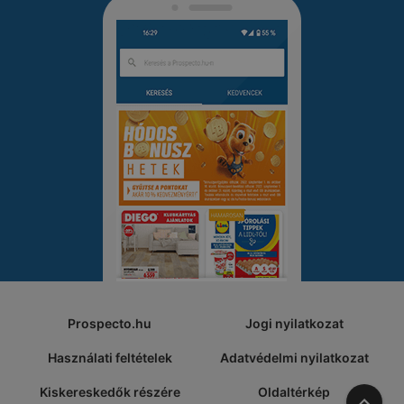
Prospecto.hu
Jogi nyilatkozat
Használati feltételek
Adatvédelmi nyilatkozat
Kiskereskedők részére
Oldaltérkép
A tete