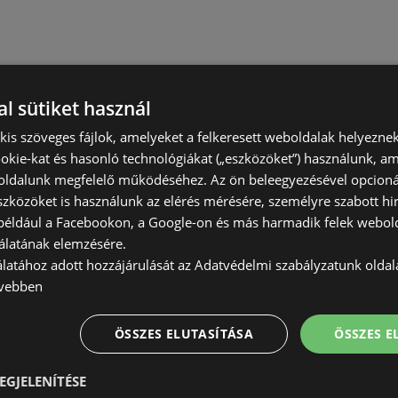
l sütiket használ
) kis szöveges fájlok, amelyeket a felkeresett weboldalak helyeznek
okie-kat és hasonló technológiákat („eszközöket”) használunk, a
ldalunk megfelelő működéséhez. Az ön beleegyezésével opcioná
szközöket is használunk az elérés mérésére, személyre szabott hi
(például a Facebookon, a Google-on és más harmadik felek webold
álatának elemzésére.
álatához adott hozzájárulását az Adatvédelmi szabályzatunk olda
vebben
ÖSSZES ELUTASÍTÁSA
ÖSSZES 
EGJELENÍTÉSE