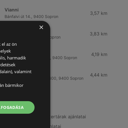
Vianni
3,57 km
Bánfalvi út 14., 9400 Sopron
×
Rossmann
3,83 km
Bánfalvi út 6-8., 9400 Sopron
 el az ön
melyek
Rossmann
4,19 km
lis, harmadik
Kodály Zoltán tér 16. 16., 9400 Sopron
rdetések
alain), valamint
dm
4,44 km
Lackner Kristóf u. 35, 9400, 9400 Sopron
lán bármikor
További linkek
ELFOGADÁSA
A(z) Benu Gyógyszertárak ajánlatai
A(z) Rossmann ajánlatai