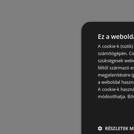
Ez a webolda
A cookie-k (sütik
számítógépén. Co
szükségesek webo
féltől származó e
megjelenítésére 
a weboldal haszn
A cookie-k haszn
módosíthatja.
Bő
RÉSZLETEK M