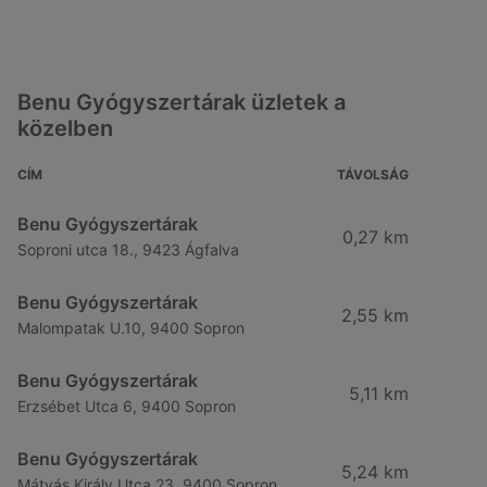
Benu Gyógyszertárak üzletek a
közelben
CÍM
TÁVOLSÁG
Benu Gyógyszertárak
0,27 km
Soproni utca 18., 9423 Ágfalva
Benu Gyógyszertárak
2,55 km
Malompatak U.10, 9400 Sopron
Benu Gyógyszertárak
5,11 km
Erzsébet Utca 6, 9400 Sopron
Benu Gyógyszertárak
5,24 km
Mátyás Király Utca 23, 9400 Sopron