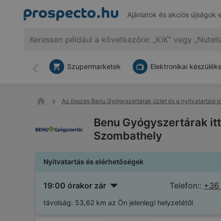
Ajánlatok és akciós újságok 
Szupermarketek
Elektronikai készülék
Vissza
Az összes Benu Gyógyszertárak üzlet és a nyitvatartási i
Benu Gyógyszertárak itt:
Szombathely
Nyitvatartás és elérhetőségek
19:00 órakor zár
Telefon::
+36
távolság:
53,62 km az Ön jelenlegi helyzetétől