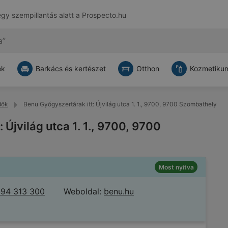
egy szempillantás alatt a
Prospecto.hu
ek
Barkács és kertészet
Otthon
Kozmetikum
dők
Benu Gyógyszertárak itt: Újvilág utca 1. 1., 9700, 9700 Szombathely
 Újvilág utca 1. 1., 9700, 9700
Most nyitva
 94 313 300
Weboldal:
benu.hu