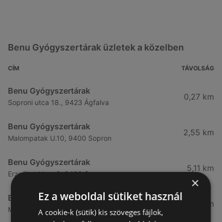
Benu Gyógyszertárak üzletek a közelben
CÍM
TÁVOLSÁG
Benu Gyógyszertárak
0,27 km
Soproni utca 18., 9423 Ágfalva
Benu Gyógyszertárak
2,55 km
Malompatak U.10, 9400 Sopron
Benu Gyógyszertárak
5,11 km
Erzsébet Utca 6, 9400 Sopron
×
Ez a weboldal sütiket használ
Benu Gyógyszertárak
5,24 km
Mátyás Király Utca 23, 9400 Sopron
A cookie-k (sütik) kis szöveges fájlok,