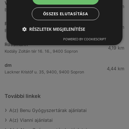
Vianni
3,57 km
Bánfalvi út 14., 9400 Sopron
ÖSSZES ELUTASÍTÁSA
Rossmann
3,83 km
RÉSZLETEK MEGJELENÍTÉSE
Bánfalvi út 6-8., 9400 Sopron
POWERED BY COOKIESCRIPT
Rossmann
4,19 km
Kodály Zoltán tér 16. 16., 9400 Sopron
dm
4,44 km
Lackner Kristóf u. 35, 9400, 9400 Sopron
További linkek
A(z) Benu Gyógyszertárak ajánlatai
A(z) Vianni ajánlatai