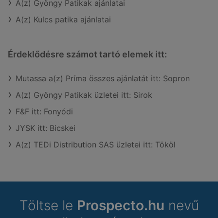
A(z) Gyöngy Patikak ajánlatai
A(z) Kulcs patika ajánlatai
Érdeklődésre számot tartó elemek itt:
Mutassa a(z) Príma összes ajánlatát itt: Sopron
A(z) Gyöngy Patikak üzletei itt: Sirok
F&F itt: Fonyódi
JYSK itt: Bicskei
A(z) TEDi Distribution SAS üzletei itt: Tököl
Töltse le
Prospecto.hu
nevű