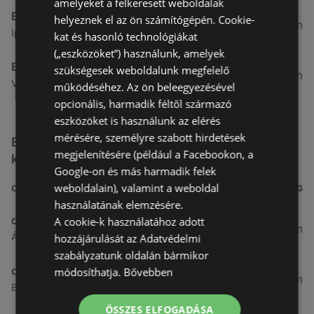
amelyeket a felkeresett weboldalak
Benu Gyógyszertárak
helyeznek el az ön számítógépén. Cookie-
7,03 km
Ipar Körút 30, 9400 Sopron
kat és hasonló technológiákat
(„eszközöket”) használunk, amelyek
Benu Gyógyszertárak
szükségesek weboldalunk megfelelő
26,99 km
Vasút Sor 1, 9432 Fertőd
működéséhez. Az ön beleegyezésével
opcionális, harmadik féltől származó
eszközöket is használunk az elérés
mérésére, személyre szabott hirdetések
Egyéb Kozmetikumok és Drogéria üzletek a
megjelenítésére (például a Facebookon, a
közelben
Google-on és más harmadik felek
weboldalain), valamint a weboldal
CÍM
TÁVOLSÁG
használatának elemzésére.
dm
A cookie-k használatához adott
3,26 km
Ágfalvi út 4, 9400, 9400 Sopron
hozzájárulását az Adatvédelmi
szabályzatunk oldalán bármikor
dm
módosíthatja.
Bővebben
3,28 km
Besenyő u. 23, 9400 Sopron
ÖSSZES ELFOGADÁSA