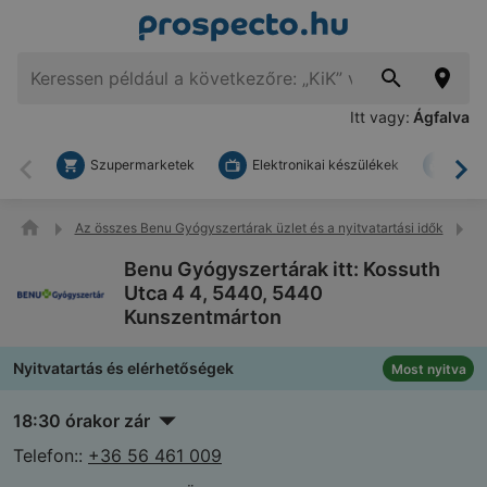
Itt vagy:
Ágfalva
Szupermarketek
Elektronikai készülékek
Bark
Vissza
To
Az összes Benu Gyógyszertárak üzlet és a nyitvatartási idők
B
Benu Gyógyszertárak itt: Kossuth
Utca 4 4, 5440, 5440
Kunszentmárton
Nyitvatartás és elérhetőségek
Most nyitva
18:30 órakor zár
Telefon::
+36 56 461 009