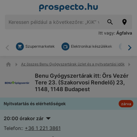
Itt vagy:
Ágfalva
Szupermarketek
Elektronikai készülékek
Bark
Vissza
To
Az összes Benu Gyógyszertárak üzlet és a nyitvatartási idők
B
Benu Gyógyszertárak itt: Örs Vezér
Tere 23. (Szakorvosi Rendelő) 23,
1148, 1148 Budapest
Nyitvatartás és elérhetőségek
zárva
20:00 órakor zár
Telefon::
+36 1 221 3861