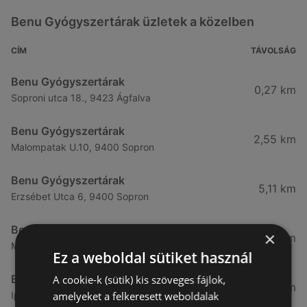
Benu Gyógyszertárak üzletek a közelben
CÍM
TÁVOLSÁG
Benu Gyógyszertárak
0,27 km
Soproni utca 18., 9423 Ágfalva
Benu Gyógyszertárak
2,55 km
Malompatak U.10, 9400 Sopron
Benu Gyógyszertárak
5,11 km
Erzsébet Utca 6, 9400 Sopron
Benu Gyógyszertárak
×
5,24 km
Mátyás Király Utca 23, 9400 Sopron
Ez a weboldal sütiket használ
Benu Gyógyszertárak
A cookie-k (sütik) kis szöveges fájlok,
7,03 km
amelyeket a felkeresett weboldalak
Ipar Körút 30, 9400 Sopron