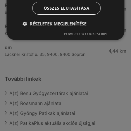
Rossmann
ÖSSZES ELUTASÍTÁSA
3,83 km
Bánfalvi út 6-8., 9400 Sopron
RÉSZLETEK MEGJELENÍTÉSE
Rossmann
4,19 km
Kodály Zoltán tér 16. 16., 9400 Sopron
POWERED BY COOKIESCRIPT
dm
4,44 km
Lackner Kristóf u. 35, 9400, 9400 Sopron
További linkek
A(z) Benu Gyógyszertárak ajánlatai
A(z) Rossmann ajánlatai
A(z) Gyöngy Patikak ajánlatai
A(z) PatikaPlus aktuális akciós újságjai