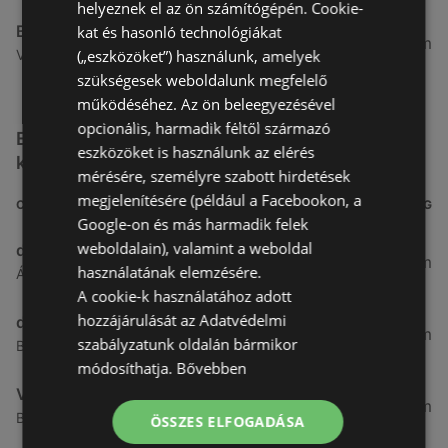
helyeznek el az ön számítógépén. Cookie-
Benu Gyógyszertárak
kat és hasonló technológiákat
26,99 km
(„eszközöket”) használunk, amelyek
Vasút Sor 1, 9432 Fertőd
szükségesek weboldalunk megfelelő
működéséhez. Az ön beleegyezésével
opcionális, harmadik féltől származó
Egyéb Kozmetikumok és Drogéria üzletek a
eszközöket is használunk az elérés
közelben
mérésére, személyre szabott hirdetések
megjelenítésére (például a Facebookon, a
CÍM
TÁVOLSÁG
Google-on és más harmadik felek
weboldalain), valamint a weboldal
dm
3,26 km
használatának elemzésére.
Ágfalvi út 4, 9400, 9400 Sopron
A cookie-k használatához adott
hozzájárulását az Adatvédelmi
dm
3,28 km
szabályzatunk oldalán bármikor
Besenyő u. 23, 9400 Sopron
módosíthatja.
Bővebben
Vianni
3,57 km
Bánfalvi út 14., 9400 Sopron
ÖSSZES ELFOGADÁSA