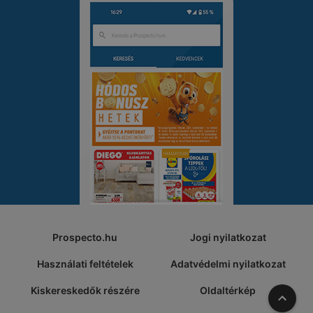
Prospecto.hu
Jogi nyilatkozat
Használati feltételek
Adatvédelmi nyilatkozat
Kiskereskedők részére
Oldaltérkép
A tete